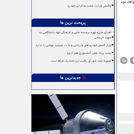
هد بود.
واکنش وزارت صمت به گرانی خودرو
پربحث ترین ها
اهدای جایزه چهره برجسته علمی و فرهنگی جهاد دانشگاهی به
شهید لاریجانی
بازار کشش خودرو های وارداتی ۵ تا ۱۰ میلیارد تومانی را ندارد
پشت پرده علمی آتشسوزی های اروپا
مصوبه ۸۵۶ شورای رقابت این جاده یک طرفه است
جدیدترین ها