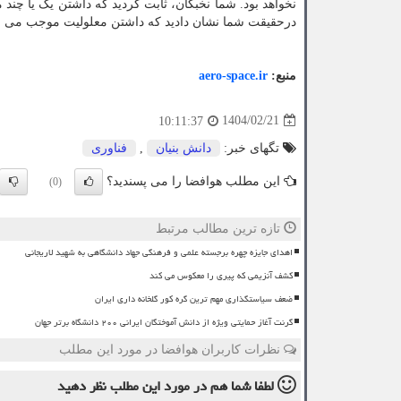
نخواهد بود. شما نخبگان، ثابت کردید که داشتن یک یا چند م
درحقیقت شما نشان دادید که داشتن معلولیت موجب می 
منبع:
aero-space.ir
1404/02/21
10:11:37
تگهای خبر:
دانش بنیان
,
فناوری
این مطلب هوافضا را می پسندید؟
(0)
تازه ترین مطالب مرتبط
اهدای جایزه چهره برجسته علمی و فرهنگی جهاد دانشگاهی به شهید لاریجانی
کشف آنزیمی که پیری را معکوس می کند
ضعف سیاستگذاری مهم ترین گره کور گلخانه داری ایران
گرنت آغاز حمایتی ویژه از دانش آموختگان ایرانی ۲۰۰ دانشگاه برتر جهان
نظرات کاربران هوافضا در مورد این مطلب
لطفا شما هم
در مورد این مطلب
نظر دهید