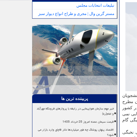
تبلیغات انتخابات مجلس
مستر گرین وال | مجری و طراح انواع دیوار سبز
نشجویان
پربیننده ترین ها
ان مطرح
خبر مهم سازمان هواپیمایی در رابطه با پروازهای فرودگاه مهرآباد
در کشور
و امام(ره)
ایی نمی
بگی گام
قیمت سیمان عمده امروز 25 خرداد 1405
اقتصاد پنهان پوشاک چه طور میلیاردها دلار قاچاق وارد بازار می
ی نخبگی
شود؟