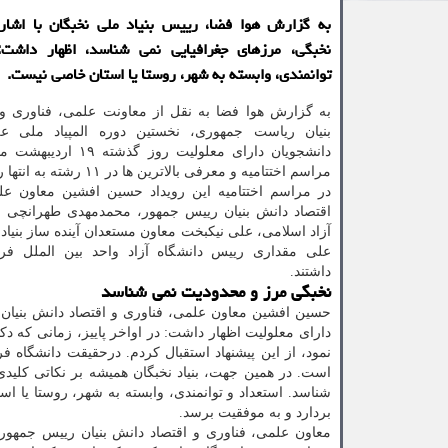
به گزارش هوا فضا، رییس بنیاد ملی نخبگان با اشار
نخبگی، مرزهای جغرافیایی نمی شناسد، اظهار داشت:
توانمندی، وابسته به شهر، روستا یا استان خاصی نیست.
به گزارش هوا فضا به نقل از معاونت علمی، فناوری و 
بنیان ریاست جمهوری، نخستین دوره المپیاد ملی ع
دانشجویان دارای معلولیت روز گذ
مراسم اختتامیه و معرفی بالاترین ها در ۱۱ رشته به انتها رسید.
در مراسم اختتامیه این رویداد حسین افشین معاون عل
اقتصاد دانش بنیان رییس جمهور، محمدمهدی طهرانچی ر
آزاد اسلامی، علی نیکبخت معاون مستعدان آینده ساز بنیاد
علی مقداری رییس دانشگاه آزاد واحد بین الملل ف
داشتند.
نخبگی مرز و محدودیت نمی شناسد
حسین افشین معاون علمی، فناوری و اقتصاد دانش بنیان 
دارای معلولیت اظهار داشت: در اواخر پاییز، زمانی که دک
نمود، از این پیشنهاد استقبال کردم. درحقیقت دانشگاه فر
است. در همین جهت، بنیاد نخبگان همیشه بر نکاتی کلیدی
شناسد. استعداد و توانمندی، وابسته به شهر، روستا یا ا
بردارد و به موفقیت برسد.
معاون علمی، فناوری و اقتصاد دانش بنیان رییس جمهور 