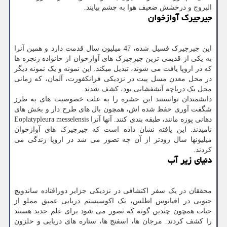
البروج و درخشش ضعیف هوا به چشم بیایند.
جیرجیرک آوازخوان
این جیرجیرک فسیل شده، 47 میلیون سال قدمت دارد و همین آنرا
به یکی از قدیمی ترین جیرجیرک های آوازخوان از خانواده زنجره ها
که در اروپا یافت می شوند، تبدیل میکند. این نمونه و یک نمونه دیگر
در محل معدن مسل پیت در نزدیکی فرانکفورت، آلمان، که زمانی
محل یک دریاچه آتشفشانی بود، کشف شدند.
دانشمندان توانستند این حشره را به علت خصوصیت های به طرز
شگفت آوری حفظ شده اش، همچون بال های طرح دار و بخش های
دهانی پوزه مانند، طبقه بندی کنند. آنها آنرا Eoplatypleura messelensis
نامیدند. این یافته نشان داده است که جیرجیرک های آوازخوان
میلیونها سال زودتر از آن چه تصور می شد در اروپا زندگی می
کردند.
دنیای زیر آب
محققان در یک سفر اکتشافی در نزدیکی جزایر دورافتاده ساندویچ
جنوبی در اقیانوس اطلس، یک اکوسیستم دریایی عمیق مملو از
حیات همچون چندین گونه که تصور می شود برای علم جدید هستند
را کشف کردند. مرجان ها، اسفنج ها، ستاره های دریایی و حلزون