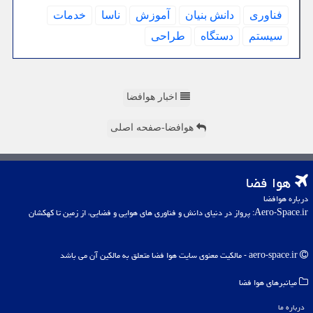
فناوری
دانش بنیان
آموزش
ناسا
خدمات
سیستم
دستگاه
طراحی
اخبار هوافضا
هوافضا-صفحه اصلی
هوا فضا
درباره هوافضا
Aero-Space.ir: پرواز در دنیای دانش و فناوری های هوایی و فضایی، از زمین تا کهکشان
aero-space.ir - مالکیت معنوی سایت هوا فضا متعلق به مالکین آن می باشد
میانبرهای هوا فضا
درباره ما