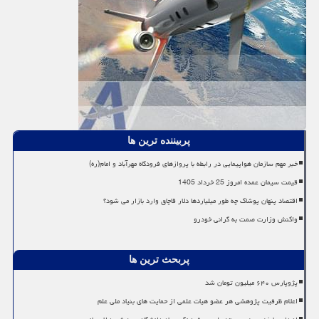
پربیننده ترین ها
خبر مهم سازمان هواپیمایی در رابطه با پروازهای فرودگاه مهرآباد و امام(ره)
قیمت سیمان عمده امروز 25 خرداد 1405
اقتصاد پنهان پوشاک چه طور میلیاردها دلار قاچاق وارد بازار می شود؟
واکنش وزارت صمت به گرانی خودرو
پربحث ترین ها
پژوپارس ۶۴۰ میلیون تومان شد
اعلام ظرفیت پژوهشی هر عضو هیات علمی از حمایت های بنیاد ملی علم