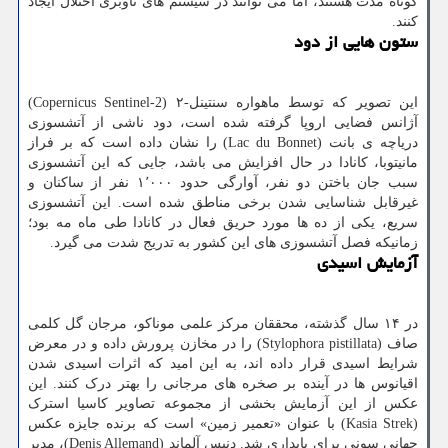
کوتاه مدت هستند، اما می توانند در سیستم های ناوبری اختلال ایجاد
کنند.
ستون هایی از دود
این تصویر که توسط ماهواره سنتینل-۲ (Copernicus Sentinel-2)
آژانس فضایی اروپا گرفته شده است، دود ناشی از آتشسوزی
دریاچه ی بانت (Lac du Bonnet) را نشان داده است که بر فراز
مانیتوبا، کانادا در حال افزایش می باشد، جایی که این آتشسوزی
سبب جان باختن دو نفر، آوارگی حدود ۱٬۰۰۰ نفر از ساکنان و
غیرقابل شناسایی شدن برخی مناطق شده است. این آتشسوزی
سریع، یکی از ده ها مورد حریق فعال در کانادا طی ماه مه بود؛
زمانیکه فصل آتشسوزی های این کشور به تدریج شدت می گیرد.
آزمایش اسیدی
در ۱۴ سال گذشته، محققان مرکز علمی موناکو، مرجان گل کلمی
صاف (Stylophora pistillata) را در مخازن پرورش داده و در معرض
شرایط اسیدی قرار داده اند، به این امید که اثرات اسیدی شدن
اقیانوس ها در آینده بر صخره های مرجانی را بهتر درک کنند. این
عکس از این آزمایش بخشی از مجموعه تصاویر کاسیا استرک
(Kasia Strek) با عنوان «تعمیر زمین» است که برنده جایزه عکس
جهانی سونی برای پایداری شد. دنیس آلماند (Denis Allemand)، مدیر