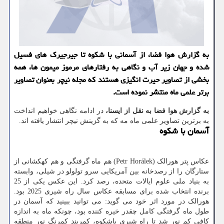
به گزارش هوا فضا، از آسمانی با شکوه تا جیرجیرک های فسیل
شده و جهان زیر آب و نگاهی به رفتارهای مرموز میمون ها، همه
بخشی از تصاویر حیرت انگیزی هستند که مجله نیچر بعنوان تصاویر
برتر علمی ماه منتشر نموده است.
به گزارش هوا فضا به نقل از ایسنا،
در ادامه نگاهی خواهیم انداخت
به برترین تصاویر علمی ماه مه که به گزینش نیچر انتشار یافته اند.
آسمان با شکوه
عکاس پتر هورالک (Petr Horálek) هم ماه گرفتگی و هم کهکشانی از
ستارگان را از رصدخانه بین آمریکایی سرو تولولو در شیلی، وابسته
به بنیاد ملی علوم ایالات متحده، رصد کرد. این عکس یکی از 25
برنده انتخاب شده برای مسابقه عکاس سال راه شیری 2025 بود.
هورالک در مورد اثر خود می گوید: می توانید ببینید که آسمان در
طول ماه گرفتگی کامل چقدر خیره کننده بود، چونکه ماه به اندازه
کافی کم نور شد تا راه شیری باشکوه، کمربند کمرنگ نور منطقه