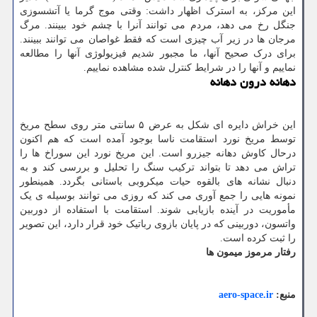
این مرکز، به استرک اظهار داشت: وقتی موج گرما یا آتشسوزی
جنگل رخ می دهد، مردم می توانند آنرا با چشم خود ببینند. مرگ
مرجان ها در زیر آب چیزی است که فقط غواصان می توانند ببینند.
برای درک صحیح آنها، ما مجبور شدیم فیزیولوژی آنها را مطالعه
نماییم و آنها را در شرایط کنترل شده مشاهده نماییم.
دهانه درون دهانه
این خراش دایره ای شکل به عرض ۵ سانتی متر روی سطح مریخ
توسط مریخ نورد استقامت ناسا بوجود آمده است که هم اکنون
درحال کاوش دهانه جیزرو است. این مریخ نورد این سوراخ ها را
تراش می دهد تا بتواند ترکیب سنگ را تحلیل و بررسی کند و به
دنبال نشانه های بالقوه حیات میکروبی باستانی بگردد. همینطور
نمونه هایی را جمع آوری می کند که روزی می توانند بوسیله ی یک
مأموریت در آینده بازیابی شوند. استقامت با استفاده از دوربین
واتسون، دوربینی که در پایان بازوی رباتیک خود قرار دارد، این تصویر
را ثبت کرده است.
رفتار مرموز میمون ها
منبع:
aero-space.ir