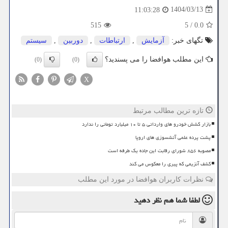
1404/03/13
11:03:28
515
5
/
0.0
تگهای خبر:
آزمایش
,
ارتباطات
,
دوربین
,
سیستم
این مطلب هوافضا را می پسندید؟
(0)
(0)
X
تازه ترین مطالب مرتبط
بازار کشش خودرو های وارداتی ۵ تا ۱۰ میلیارد تومانی را ندارد
پشت پرده علمی آتشسوزی های اروپا
مصوبه ۸۵۶ شورای رقابت این جاده یک طرفه است
کشف آنزیمی که پیری را معکوس می کند
نظرات کاربران هوافضا در مورد این مطلب
لطفا شما هم
نظر دهید