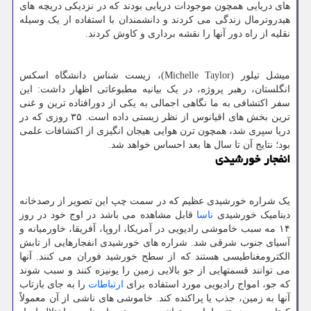
های دریایی همچون موجودات دریایی بودند که در نزدیکی دریچه های
هیدروترمال زندگی می کردند و دانشمندان با استفاده از یک وسیله
نقلیه از راه دور آنها را نقشه برداری و کاوش کردند.
میشل تیلور (Michelle Taylor)، زیست شناس دانشگاه اسکس
انگلستان، رهبر پروژه، در یک بیانیه مطبوعاتی اظهار داشت: این
سفر اکتشافی به ما نگاهی اجمالی به یکی از دورافتاده ترین و غنی
ترین بخش های اقیانوس از نظر زیستی داده است. ۳۵ روزی که در
دریا سپری شد، همچون ترن هوایی هیجان انگیزی از اکتشافات علمی
بود؛ نتایج آن تا سال ها بعد احساس خواهد شد.
انفجار خورشیدی
یک شراره خورشیدی عظیم که در سمت چپ این تصویر از رصدخانه
دینامیک خورشیدی
ناسا
قابل مشاهده می باشد در اوج خود در روز
۱۴ مه سبب خاموشی رادیویی در آمریکا، اروپا، آفریقا، خاورمیانه و
آسیای جنوب شرقی شد. شراره های خورشیدی انفجارهایی از تابش
الکترومغناطیسی هستند که از سطح خورشید فوران می کنند. آنها
می توانند قسمتهایی از جو بالایی زمین را یونیزه کنند و سبب شوند
که جو، امواج رادیویی مورد استفاده برای
ارتباطات
را به جای بازتاب
آنها به زمین، جذب یا پراکنده کند. خاموشی های ناشی از آن معمولاً