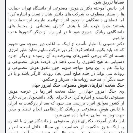
فضاها تزریق شود.
این دانش آموخته دکترای هوش مصنوعی از دانشگاه تهران حمایت
ها را بیشتر معطوف به شرکت های دانش بنیان دانست و اشاره کرد:
اما فضاهای دانشگاهی با وجود افراد توانمند نیازمند این حمایت ها
هستند؛ بدین جهت باید با هدف گذاری پشتیبانی از محیط های
دانشگاهی رباتیک شروع شود تا در این راه از دیگر کشورها عقب
نباشیم.
دکتر حسینی با اظهار تأسف از اینکه ما اغلب دیر متوجه می شویم
که چه باید بکنیم، اضافه کرد: اگر دیر حرکت نماییم شاید نظیر انرژی
هسته ای که برخی کشورهای پیشرفته به آن رسیدند و دیگر اجازه
دستیابی به هیچ کشوری را نمی دهند در عرصه هوش مصنوعی و
رباتیک هم با این وضع مواجه شویم چون تلفیق هوش مصنوعی و
روبات می تواند در جنبه صلح آمیز ایجاد روبات کارگر باشد و یا در
جنبه دیگر آن ساخت روبات های سرباز و جنگجو.
جنگ سخت افزارهای هوش مصنوعی جنگ امروز جهان
وی جنگ امروز جهان را جنگ سخت افزارها در عرصه هوش
مصنوعی دانست و اشاره کرد: حالا برای اپلای دانشجویان برای خارج
از کشور سوابق افراد بررسی می شود که بعد از بازگشت به ایران
با دانش هوش مصنوعی و رباتیک کار نظامی انجام ندهند و بدین
جهت ویزا به آسانی به آنها داده نمی شود.
این دانش آموخته دکترای هوش مصنوعی از دانشگاه تهران با اشاره
به اینکه هنوز حاکمیت از حساسیت این مساله غافل است، اظهار
داشت: هوش مصنوعی هر روز درحال پیشرفت است و آینده وابسته