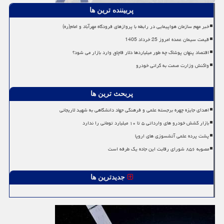
پربیننده ترین ها
خبر مهم سازمان هواپیمایی در رابطه با پروازهای فرودگاه مهرآباد و امام(ره)
قیمت سیمان عمده امروز 25 خرداد 1405
اقتصاد پنهان پوشاک چه طور میلیاردها دلار قاچاق وارد بازار می شود؟
واکنش وزارت صمت به گرانی خودرو
پربحث ترین ها
اهدای جایزه چهره برجسته علمی و فرهنگی جهاد دانشگاهی به شهید لاریجانی
بازار کشش خودرو های وارداتی ۵ تا ۱۰ میلیارد تومانی را ندارد
پشت پرده علمی آتشسوزی های اروپا
مصوبه ۸۵۶ شورای رقابت این جاده یک طرفه است
جدیدترین ها