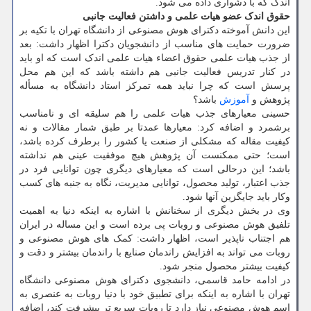
اندک که با دشواری داده می شود.
حقوق اندک عضو هیات علمی و داشتن فعالیت جانبی
این دانش آموخته دکترای هوش مصنوعی از دانشگاه تهران با تکیه بر
ضرورت حمایت های مناسب از دانشجویان دکترا اظهار داشت: بعد
از جذب هیات علمی حقوق اعضاء هیات علمی اندک است که او باید
در کنار تدریس فعالیت جانبی هم داشته باشد که این هم محل
پرسش است که چرا نباید همه تمرکز استاد دانشگاه به مسأله
پژوهش و
آموزش
باشد؟
حسینی معیارهای جذب هیات علمی را هم سلیقه ای و نامناسب
برشمرد و اضافه کرد: معیارها عمدتا بر طبق شمار مقالات و نه
کیفیت مقاله که مشکلی از صنعت یا کشور را برطرف کرده باشد،
است؛ حتی ممکنست آن پژوهش هیچ موفقیت عینی هم نداشته
باشد؛ این درحالی است که معیارهای دیگری چون توانایی فرد در
جذب اعتبار، تولید محصول، توانایی مدیریت، نگاه به جنبه های کسب
وکار باید جایگزین آنها شود.
وی در بخش دیگری از سخنانش با اشاره به اینکه دنیا به اهمیت
تلفیق هوش مصنوعی و روبات پی برده است و این مساله در ایران
هم اجتناب ناپذیر است، اظهار داشت: کمک های هوش مصنوعی و
روبات می تواند به افزایش راندمان صنایع با راندمان بیشتر و دقت و
کیفیت بیشتر محصول منجر شود.
در ادامه حامد قاسمی، دانشجوی دکترای هوش مصنوعی دانشگاه
تهران با اشاره به اینکه برای تطبیق خود با دنیا روبات به عنصری به
اسم هوش مصنوعی نیاز دارد تا روبات سریع تر پیشرفت کند، اضافه