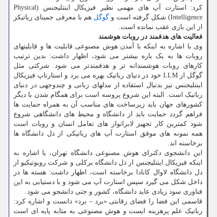
کرد: استارت آپ های مهمی نظیر فیزیکال اینتلیجنس (Physical
Intelligence) شکل گرفته است و
گوگل
هم با معرفی جمینای رباتیکز
از این بازی عقب نمانده است.
فعالیت های هدفمند در روبات هوشمند
وی با اشاره به اینکه با آمدن هوش مصنوعی قابلیت ها و قابلیتهای
روبات ها به یک باره بیشتر می شود، اظهار داشت: بدین ترتیب
کارهای روبات هوشمندانه تر و هدفمندتر می شود. شرکتی مثل
گوگل از LLM خود در دنیای رباتیک بهره می برد و استارتاپ فیزیکال
اینتلیجنس نیز بدنبال استفاده از مدلهای زبانی و چندوجهی در دنیای
رباتیک است. البته این شروع پروسه است برای همگام شدن با دیگر
کشورهای جهان باید زیرساخت های مناسب آن به همراه حمایت ها
فراهم گردد حمایت باید از دانشگاه و محیط های دانشگاهی شروع
شود کمترین کار تجهیز لابراتوار های تعامل انسان و روبات است
همه نمونه های موفق استارت آپ های رباتیکی از دل دانشگاه ها
برخاسته اند.
این دانشجوی دکترای هوش مصنوعی دانشگاه تهران، با اشاره به
اینکه فیزیکال اینتلیجنس از دل دانشگاه برکلی و شرکت روبوتیکیو از
دل دانشگاه لاوال کانادا برخاسته است، اظهار داشت: هسته ها در
داخل شکل می گیرد سپس استارت آپ می شود و با دستیابی به این
فناوری سود زیادی عاید دانشگاه، کشور و حتی دانشجو می شود.
قاسمی این فضا را فضای رقابتی «برد – برد» دانست و اشاره کرد:
رباتیک علم پرهزینه ایست و هوش مصنوعی به مثابه پایه ای است