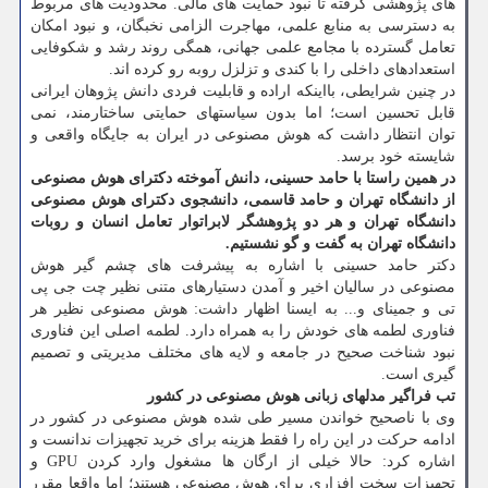
های پژوهشی گرفته تا نبود حمایت های مالی. محدودیت های مربوط
به دسترسی به منابع علمی، مهاجرت الزامی نخبگان، و نبود امکان
تعامل گسترده با مجامع علمی جهانی، همگی روند رشد و شکوفایی
استعدادهای داخلی را با کندی و تزلزل روبه رو کرده اند.
در چنین شرایطی، بااینکه اراده و قابلیت فردی دانش پژوهان ایرانی
قابل تحسین است؛ اما بدون سیاستهای حمایتی ساختارمند، نمی
توان انتظار داشت که هوش مصنوعی در ایران به جایگاه واقعی و
شایسته خود برسد.
در همین راستا با حامد حسینی، دانش آموخته دکترای هوش مصنوعی
از دانشگاه تهران و حامد قاسمی، دانشجوی دکترای هوش مصنوعی
دانشگاه تهران و هر دو پژوهشگر لابراتوار تعامل انسان و روبات
دانشگاه تهران به گفت و گو نشستیم.
دکتر حامد حسینی با اشاره به پیشرفت های چشم گیر هوش
مصنوعی در سالیان اخیر و آمدن دستیارهای متنی نظیر چت جی پی
تی و جمینای و... به ایسنا اظهار داشت: هوش مصنوعی نظیر هر
فناوری لطمه های خودش را به همراه دارد. لطمه اصلی این فناوری
نبود شناخت صحیح در جامعه و لایه های مختلف مدیریتی و تصمیم
گیری است.
تب فراگیر مدلهای زبانی هوش مصنوعی در کشور
وی با ناصحیح خواندن مسیر طی شده هوش مصنوعی در کشور در
ادامه حرکت در این راه را فقط هزینه برای خرید تجهیزات ندانست و
اشاره کرد: حالا خیلی از ارگان ها مشغول وارد کردن GPU و
تجهیزات سخت افزاری برای هوش مصنوعی هستند؛ اما واقعا مقرر