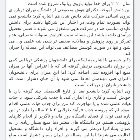
سال ۲۰۲۰ برای خط تولید بازوی رباتیک شروع شده است.
این دانش آموخته دکترای هوش مصنوعی از دانشگاه تهران درباره ی
نیروی انسانی شرکت های دانش بنیان هم اشاره کرد: دانشجو نمی
تواند بصورت تمام وقت در اختیار این شرکتها باشند برای داشتن
عایدی مناسب هم در شرکت هایی مشغول می شوند تا ضمن تحصیل
درآمدی داشته باشند این مساله سبب افزایش سنوات تحصیلی، عدم
تمرکز بر روی پژوهش و مقالات، ضعیف تر شدن بنیه علمی و... می
شود و تنها در صورت کوشش مضاعف می تواند این مساله را جبران
کند.
دکتر حسینی با اشاره به اینکه برای دانشجویان پزشکی دریافتی کمی
در دوران دانشجویی درنظر گرفته اند که با اعتراض آنها بر میزان
مبلغ آنها افزوده شد، اضافه کرد: اما این میزان برای دانشجویان
دکترای فنی مهندسی لحاظ نمی شود یا آن چنان دشوار است که
دانشجو ناتوان از دریافت آنست.
وی اشاره کرد: دانشجو بعد از فارغ التحصیلی چند گزینه دارد یا
خودش کسب و کاری راه اندازی کند، یا جذب شرکتی شود، یا جذب
هیات علمی شده و یا مهاجرت کند من برای جذب هیات علمی اقدام
نموده ام که پروسه جذب فرآیند طولانی ۲ تا ۳ ساله را دارد در این
بازه نمی توان از فضای دانشگاه دور ماند و ناگزیر از انجام کارهای
پژوهشی هستم. در دانشگاه های معتبر دنیا مبلغ بسیار زیادی را به
عنوان پسادکترا درنظر می گیرند و افراد وارد دانشگاه و مشغول
فعالیت می شوند؛ اما این مساله در ایران بسیار دشوار است مبلغ