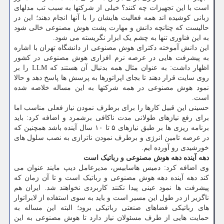
است با این تجهیزات چه کنند؟ خیلی از شرکتها به سبب تب مدلهای
زبانی کوشیده اند همه فعالیت هایشان را با آنها انجام دهند؛ این در
حالیست که چنانچه دانش و مهارت پشت هوش مصنوعی خالی شود
به این فناوری تنها به چشم یک ابزار نگریسته می شود.
این دانش آموخته دکترای هوش مصنوعی از دانشگاه تهران با اشاره
به پیشرفت هایی در عرصه نرم افزاری هوش مصنوعی در کشور
اظهار داشت: به عنوان مثال همه بدنبال آن هستند که LLM را بر
روی سایت قرار دهند تا بجای اپراتورها به پرسش ها پاسخ دهد و حالا
نمود هوش مصنوعی در همه شرکتها به این مساله خلاصه شده
است.
حسینی این قبیل کارها را برای برطرف نمودن نیاز فعلی مناسب اما
برای رفع نیازهای طولانی مدت ناکافی برشمرد و اضافه کرد: باید
برنامه ریزی ها بر طبق نیازهای ۵ تا ۱۰ سال آینده باشد همچنین که
در عرصه تامین انرژی و برطرف نمودن ناترازی به نصب سلول های
خورشیدی رو آورده ایم.
دهه آینده دهه هوش مصنوعی و رباتیک است
وی اضافه کرد: دمیس هاسابیس، مدیرعامل دیپ مایند عنوان می
کند دهه آینده دهه هوش مصنوعی و رباتیک است و تا آن زمان که
پیشرفت ها نمود عینی پیدا نکنند کاربردی نخواهند شد. ایران هم
ناگزیر از در طول این مسیر است و باید به سوی استفاده از لابراتوار
های رباتیکی فضاهای صنعتی رباتیکی برود؛ البته این مساله به
حمایت هایی از طرف مسئولان نیاز دارد تا هوش مصنوعی به این