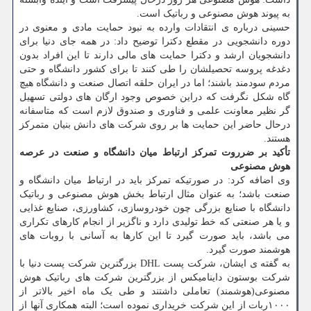
به پیوند هوش مصنوعی و رباتیک است.
حسینی درباره ی انتقادات وارده به نبود حمایت مادی و معنوی در
دوره دانشجویی در مقطع دکترا توضیح داد: در همه جای دنیا برای
دانشجویان ارشد و دکترا حمایت های مالی دارند تا این افراد بدون
دغدغه پروسه تحصیلشان را طی کنند تا برای کشور دانشگاه و حتی
مردم سودمند باشند؛ اما در ایران حلقه اتصال صنعت و دانشگاه هیچ
گاه شکل نگرفت که دراین خصوص وجود ارگان های دولتی تسهیل
گر نظیر معاونت علمی و فناوری و صندوق لازم است که متاسفانه
درحال حاضر این حمایت ها بر روی شرکت های دانش بنیان متمرکز
هستند.
تأکید بر ضرروت تمرکز ارتباط میان دانشگاه و صنعت در عرصه
هوش مصنوعی
وی اضافه کرد: در صورتیکه تمرکز باید در ارتباط میان دانشگاه و
صنعت باشد؛ به عنوان مثال ارتباط بخش هوش مصنوعی و رباتیک
دانشگاه با صنایع بزرگی چون خودروسازی، کشاورزی، صنایع غذایی
و یا هر صنعتی که خط تولیدی دارد و ناگزیر از انجام کارهای تکراری
می باشد، باید صورت گیرد تا این کارها به آسانی با روبات های
هوشمند صورت گیرد.
به گفته ی ایشان، شرکت پست DHL بزرگترین شرکت پست دنیا با
شرکت بوستون داینامیکس از بزرگترین شرکت های رباتیک هوش
مصنوعی(هوشمند) تعاملی داشتند و طی یک ماه اخیر بالاتر از
۱۰۰۰ربات از این شرکت خریداری نموده است؛ البته همکاری آنها از