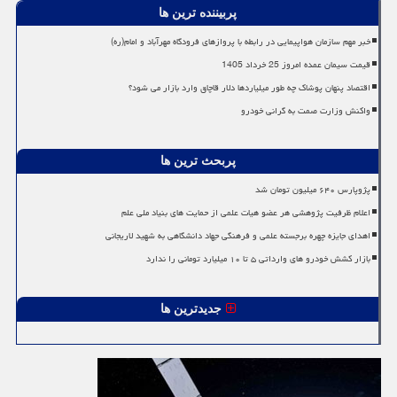
پربیننده ترین ها
خبر مهم سازمان هواپیمایی در رابطه با پروازهای فرودگاه مهرآباد و امام(ره)
قیمت سیمان عمده امروز 25 خرداد 1405
اقتصاد پنهان پوشاک چه طور میلیاردها دلار قاچاق وارد بازار می شود؟
واکنش وزارت صمت به گرانی خودرو
پربحث ترین ها
پژوپارس ۶۴۰ میلیون تومان شد
اعلام ظرفیت پژوهشی هر عضو هیات علمی از حمایت های بنیاد ملی علم
اهدای جایزه چهره برجسته علمی و فرهنگی جهاد دانشگاهی به شهید لاریجانی
بازار کشش خودرو های وارداتی ۵ تا ۱۰ میلیارد تومانی را ندارد
جدیدترین ها