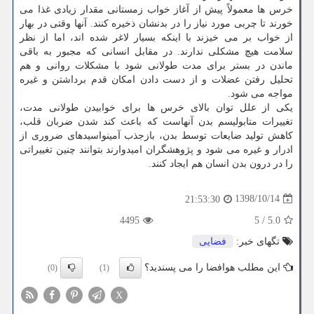
خرس ها معمولاً پیش از آغاز خواب زمستانی مقدار زیادی غذا می
خورند تا چربی مورد نیاز را در بدنشان ذخیره كنند. آنها وقتی در بهار
از خواب بر می خیزند با اینكه بسیار لاغر شده اند، اما از نظر
سلامت هیچ مشكلی ندارند. در مقابل انسانی كه مجبور به باقی
ماندن در بستر برای مدت طولانی شود با مشكلات روانی و هم
تحلیل رفتن عضلات و از دست دادن امكان قدم برداشتن و غیره
مواجه می شود.
یكی از علل توان بالای خرس ها برای خوابیدن طولانی مدت،
تغییرات متابولیسم بدن آنهاست كه باعث كند شدن ضربان قلب،
كاهش تولید ضایعات توسط بدن، بازجذب آمینواسیدهای ضروری از
ادرار و غیره می شود و پژوهشگران امیدوارند بتوانند چنین تغییراتی
را در درون بدن انسان هم ایجاد كنند.
1398/10/14
21:53:30
4495
5
/
5.0
تگهای خبر:
فضایی
این مطلب هوافضا را می پسندید؟
(0)
(1)
X