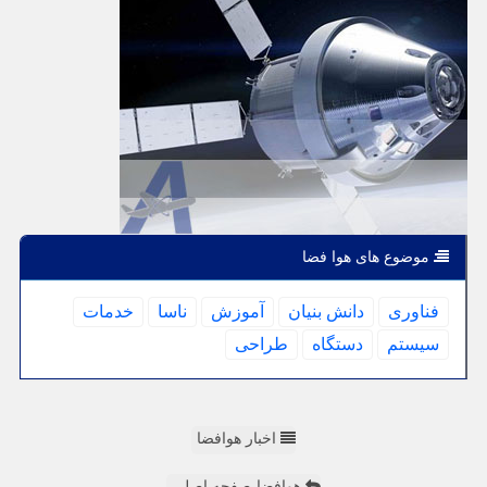
موضوع های هوا فضا
فناوری
دانش بنیان
آموزش
ناسا
خدمات
سیستم
دستگاه
طراحی
اخبار هوافضا
هوافضا-صفحه اصلی