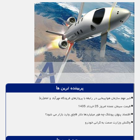
پربیننده ترین ها
خبر مهم سازمان هواپیمایی در رابطه با پروازهای فرودگاه مهرآباد و امام(ره)
قیمت سیمان عمده امروز 25 خرداد 1405
اقتصاد پنهان پوشاک چه طور میلیاردها دلار قاچاق وارد بازار می شود؟
واکنش وزارت صمت به گرانی خودرو