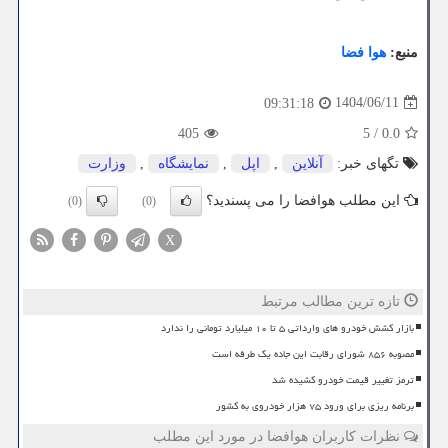
منبع:
هوا فضا
1404/06/11
09:31:18
405
5
/
0.0
تگهای خبر:
آنلاین
,
اپل
,
نمایشگاه
,
وزارت
این مطلب هوافضا را می پسندید؟
(0)
(0)
X
تازه ترین مطالب مرتبط
بازار کشش خودرو های وارداتی ۵ تا ۱۰ میلیارد تومانی را ندارد
مصوبه ۸۵۶ شورای رقابت این جاده یک طرفه است
ترمز تغییر قیمت خودرو کشیده شد
برنامه ریزی برای ورود ۷۵ هزار خودروی به کشور
نظرات کاربران هوافضا در مورد این مطلب