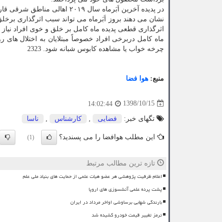
در پدیده آخرین اَبَرماه سال ۹
نشان می دهند بروز اَبَرماه می تواند سبب اثرگذاری برخلق
اثرگذاری قطعی پدیده ماه كامل بر خلق و خوی افراد نیاز
ماه كامل دربرخی افراد خصوصاً مبتلایان به اختلال های
چرخه خواب یا مشاهده كابوس شبانه شود. 2323
منبع:
هوا فضا
1398/10/15
14:02:44
تگهای خبر:
فضایی
,
كارشناس
,
ناسا
این مطلب هوافضا را می پسندید؟
(1)
تازه ترین مطالب مرتبط
اعلام ظرفیت پژوهشی هر عضو هیات علمی از حمایت های بنیاد ملی علم
پشت پرده علمی آتشسوزی های اروپا
بارندگی شهابی برساوشی اواخر مرداد در ایران
ترمز تغییر قیمت خودرو کشیده شد