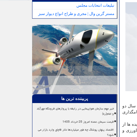
تبلیغات انتخابات مجلس
مستر گرین وال | مجری و طراح انواع دیوار سبز
پربیننده ترین ها
د. در سال دو
خبر مهم سازمان هواپیمایی در رابطه با پروازهای فرودگاه مهرآباد
ید دلیل نامگذاری
و امام(ره)
قیمت سیمان عمده امروز 25 خرداد 1405
ه ها از
اقتصاد پنهان پوشاک چه طور میلیاردها دلار قاچاق وارد بازار می
اورزی و
شود؟