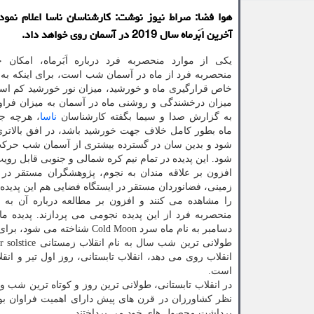
هوا فضا: صراط نیوز نوشت: كارشناسان ناسا اعلام نمود
آخرین اَبَرماه سال 2019 در آسمان روی خواهد داد.
یكی از موارد منحصربه فرد درباره اَبَرماه، امكان 
منحصربه فرد از ماه در آسمان شب است، برای اینكه ب
خاص قرارگیری ماه و خورشید، میزان نور خورشید كم است 
میزان درخشندگی و روشنی ماه در آسمان به میزان فراوا
به گزارش صدا و سیما بگفته كارشناسان
ناسا
، هرچه ج
ماه بطور كامل خلاف جهت خورشید باشد، در افق بالاتر
شود و بدین سان در گسترده بیشتری از آسمان شب حركت
شود. این پدیده در تمام نیم كره شمالی و جنوبی قابل رو
افزون بر علاقه مندان به نجوم، پژوهشگران مستقر در 
زمینی، فضانوردان مستقر در ایستگاه فضایی هم این پدیده
را مشاهده می كنند و افزون بر مطالعه درباره آن به 
منحصربه فرد از این پدیده نجومی می پردازند. پدیده ما
دسامبر به نام ماه سرد Cold Moon شناخته می شود، برای اینكه در نزدیكی طولانی ترین شب سال روی می دهد.
است.
در انقلاب تابستانی، طولانی ترین روز و كوتاه ترین شب و
نظر كشاورزان در قرن های پیش دارای اهمیت فراوان بو
برداشت محصول های خود می پرداختند.