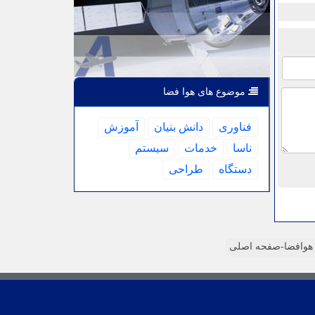
موضوع های هوا فضا
فناوری
دانش بنیان
آموزش
ناسا
خدمات
سیستم
دستگاه
طراحی
وافضا-صفحه اصلی