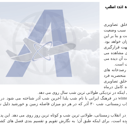
ه اند؛ امشب
خلق تصاویری
ه سبب وضعیت
و بنا بر این
ن خواهد بود.
هت قرارگیری
ی مشاهده می
 آن دیده می
یت است.
رصدخانه های
 منحصربه فرد
خلق تصاویری
ه كامل درماه
طولانی ترین شب سال به نام انقلاب زمستانی winter solstice در فرهنگ ایرانی با نام شب یلدا آخرین شب آذر شناخته می شو
انقلاب روی می دهد، انقلاب تابستانی، روز اول تیر و انقلاب زمستانی، شب ۳۰ آذر كه در هر دو میزان فاصله زمین و خورش
 در انقلاب زمستانی، طولانی ترین شب و كوتاه ترین روز روی می دهد. این پدید
ده است، برای اینكه طبق آن؛ به نگارش تقویم و تقسیم بندی فصل های كش