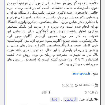
خلاصه اینکه به گزارش هوا فضا به نقل از مهر، این موفقیت مهم در
حوزه دامپزشکی، حاصل تحقیقاتی است که در قالب رساله مریم
خالقی، دانشجوی رشته دکتری عمومی دامپزشکی دانشگاه تهران با
راهنمایی دکتر جمشید رزم یار، دانشیار دانشکده دامپزشکی تهران و
با همکاری دکتر عباس برین، استاد پیشکسوت میکروبیولوژی دانشگاه
تهران انجام شده است. وی درباره ی ی مزیت این تکنیک تشخیص
بیماری، اظهار داشت: روش های گوناگونی برای شناسایی این
عفونت به کار می رود؛ همچون آزمایش آگلوتیناسیون لوله
ماکروسکوپی، تست سریع آگلوتیناسیون سرم، آزمایش آگلوتیناسیون
خون کامل، تست میکروآگلوتیناسیون، الایزا و روش های مبتنی بر
واکنش زنجیره ای پلیمراز، با این حال، محدودیت هایی مانند هزینه
بالا، نیاز به تجهیزات پیشرفته و زمان بر بودن روش های کشت
استاندارد (۴ تا ۷ روز) سبب گشته است که استفاده از روش های
سریع اهمیت بیشتری پیدا کند.
منبع:
aero-space.ir
1404/07/15
10:56:11
288
5
/
0.0
تگهای خبر:
آزمایش
,
ناسا