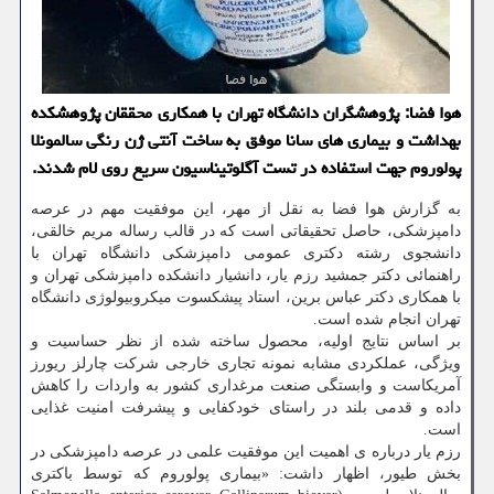
هوا فضا: پژوهشگران دانشگاه تهران با همکاری محققان پژوهشکده
بهداشت و بیماری های سانا موفق به ساخت آنتی ژن رنگی سالمونلا
پولوروم جهت استفاده در تست آگلوتیناسیون سریع روی لام شدند.
به گزارش هوا فضا به نقل از مهر، این موفقیت مهم در عرصه
دامپزشکی، حاصل تحقیقاتی است که در قالب رساله مریم خالقی،
دانشجوی رشته دکتری عمومی دامپزشکی دانشگاه تهران با
راهنمائی دکتر جمشید رزم یار، دانشیار دانشکده دامپزشکی تهران و
با همکاری دکتر عباس برین، استاد پیشکسوت میکروبیولوژی دانشگاه
تهران انجام شده است.
بر اساس نتایج اولیه، محصول ساخته شده از نظر حساسیت و
ویژگی، عملکردی مشابه نمونه تجاری خارجی شرکت چارلز ریورز
آمریکاست و وابستگی صنعت مرغداری کشور به واردات را کاهش
داده و قدمی بلند در راستای خودکفایی و پیشرفت امنیت غذایی
است.
رزم یار درباره ی اهمیت این موفقیت علمی در عرصه دامپزشکی در
بخش طیور، اظهار داشت: «بیماری پولوروم که توسط باکتری