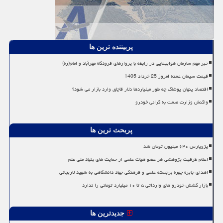
پربیننده ترین ها
خبر مهم سازمان هواپیمایی در رابطه با پروازهای فرودگاه مهرآباد و امام(ره)
قیمت سیمان عمده امروز 25 خرداد 1405
اقتصاد پنهان پوشاک چه طور میلیاردها دلار قاچاق وارد بازار می شود؟
واکنش وزارت صمت به گرانی خودرو
پربحث ترین ها
پژوپارس ۶۴۰ میلیون تومان شد
اعلام ظرفیت پژوهشی هر عضو هیات علمی از حمایت های بنیاد ملی علم
اهدای جایزه چهره برجسته علمی و فرهنگی جهاد دانشگاهی به شهید لاریجانی
بازار کشش خودرو های وارداتی ۵ تا ۱۰ میلیارد تومانی را ندارد
جدیدترین ها