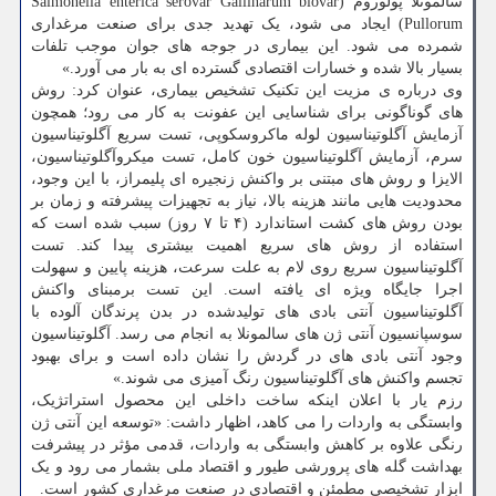
سالمونلا پولوروم (Salmonella enterica serovar Gallinarum biovar
Pullorum) ایجاد می شود، یک تهدید جدی برای صنعت مرغداری
شمرده می شود. این بیماری در جوجه های جوان موجب تلفات
بسیار بالا شده و خسارات اقتصادی گسترده ای به بار می آورد.»
وی درباره ی مزیت این تکنیک تشخیص بیماری، عنوان کرد: روش
های گوناگونی برای شناسایی این عفونت به کار می رود؛ همچون
آزمایش آگلوتیناسیون لوله ماکروسکوپی، تست سریع آگلوتیناسیون
سرم، آزمایش آگلوتیناسیون خون کامل، تست میکروآگلوتیناسیون،
الایزا و روش های مبتنی بر واکنش زنجیره ای پلیمراز، با این وجود،
محدودیت هایی مانند هزینه بالا، نیاز به تجهیزات پیشرفته و زمان بر
بودن روش های کشت استاندارد (۴ تا ۷ روز) سبب شده است که
استفاده از روش های سریع اهمیت بیشتری پیدا کند. تست
آگلوتیناسیون سریع روی لام به علت سرعت، هزینه پایین و سهولت
اجرا جایگاه ویژه ای یافته است. این تست برمبنای واکنش
آگلوتیناسیون آنتی بادی های تولیدشده در بدن پرندگان آلوده با
سوسپانسیون آنتی ژن های سالمونلا به انجام می رسد. آگلوتیناسیون
وجود آنتی بادی های در گردش را نشان داده است و برای بهبود
تجسم واکنش های آگلوتیناسیون رنگ آمیزی می شوند.»
رزم یار با اعلان اینکه ساخت داخلی این محصول استراتژیک،
وابستگی به واردات را می کاهد، اظهار داشت: «توسعه این آنتی ژن
رنگی علاوه بر کاهش وابستگی به واردات، قدمی مؤثر در پیشرفت
بهداشت گله های پرورشی طیور و اقتصاد ملی بشمار می رود و یک
ابزار تشخیصی مطمئن و اقتصادی در صنعت مرغداری کشور است.