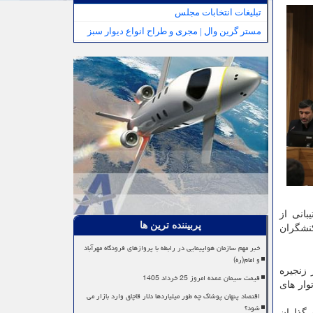
تبلیغات انتخابات مجلس
مستر گرین وال | مجری و طراح انواع دیوار سبز
بانی از
پربیننده ترین ها
نشگران
خبر مهم سازمان هواپیمایی در رابطه با پروازهای فرودگاه مهرآباد
و امام(ره)
زنجیره
قیمت سیمان عمده امروز 25 خرداد 1405
براتوار های
اقتصاد پنهان پوشاک چه طور میلیاردها دلار قاچاق وارد بازار می
شود؟
 گذاران