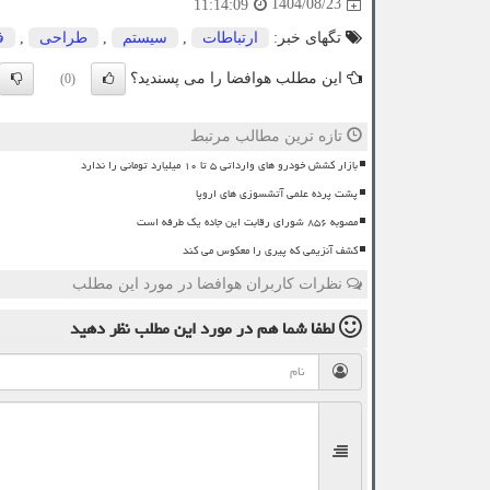
1404/08/23
11:14:09
تگهای خبر:
ارتباطات
,
سیستم
,
طراحی
,
ف
این مطلب هوافضا را می پسندید؟
(0)
تازه ترین مطالب مرتبط
بازار کشش خودرو های وارداتی ۵ تا ۱۰ میلیارد تومانی را ندارد
پشت پرده علمی آتشسوزی های اروپا
مصوبه ۸۵۶ شورای رقابت این جاده یک طرفه است
کشف آنزیمی که پیری را معکوس می کند
نظرات کاربران هوافضا در مورد این مطلب
لطفا شما هم
در مورد این مطلب
نظر دهید