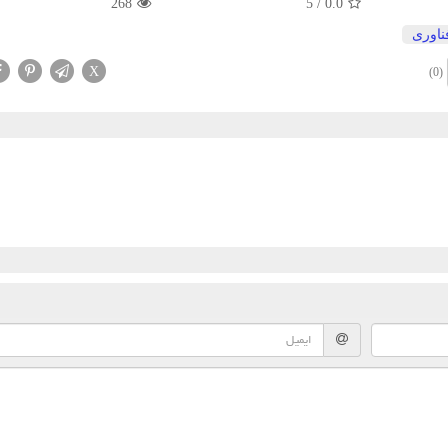
268
5
/
0.0
ناوری
X
(0)