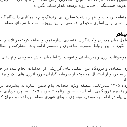
تقویت همبستگی داخلی، روند توسعه پایدار شتاب بگیرد.»
نطقه پرداخت و اظهار داشت: «طرح ری برندینگ پیام با همکاری دانشگاه گیل
 اصلی و زیباسازی محیطی قسمتی از این پروژه است تا سیمای منطقه با 
بیشتر
مل میان مدیران و کنشگران اقتصادی اشاره نمود و اضافه کرد: «در تلاشیم ی
 بگیرد تا این ارتباط بصورت ساختاری و مستمر ادامه یابد. مشارکت و مطا
 موضوعات ارزی و زیرساختی و تقویت ارتباط میان بخش خصوصی و نهادهای 
قتصادی و فرودگاه بین المللی پیام، گزارشی از اقدامات انجام شده در ح
رایه کرد و از استقبال مجموعه از سرمایه گذاران حوزه انرژی های پاک و برنا
بطور خلاصه، بهره برداری از گمرک تخصصی فاوا تا خرداد ۱۴۰۵ مدیرعامل منطقه ویژه اقتصادی پیام ضمن اشاره به پیش
زیرساختی عنوان کرد: گمرک تخصصی فاوا که قسمتی از زنجیره فرودگاهی پیام است، طبق برنامه
امل پیام در ادامه به موضوع نوسازی سیمای شهری منطقه پرداخت و عنوان ک