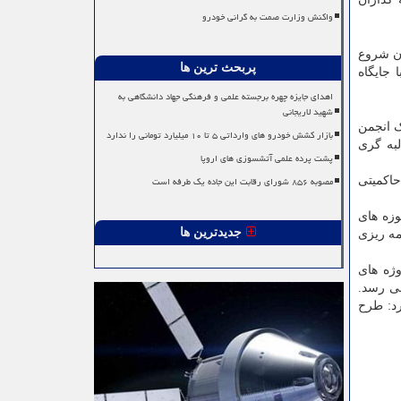
واکنش وزارت صمت به گرانی خودرو
ان شروع
پربحث ترین ها
جایگاه
اهدای جایزه چهره برجسته علمی و فرهنگی جهاد دانشگاهی به
شهید لاریجانی
ک انجمن
بازار کشش خودرو های وارداتی ۵ تا ۱۰ میلیارد تومانی را ندارد
لبه گری
پشت پرده علمی آتشسوزی های اروپا
مصوبه ۸۵۶ شورای رقابت این جاده یک طرفه است
حاکمیتی
وزه های
جدیدترین ها
مه ریزی
رفت پروژه های
 تا خرداد ۱۴۰۵ به بهره برداری می رسد.
رد: طرح