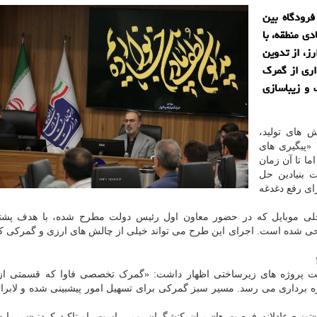
فرودگاه بین
ی منطقه، با
ز، از تدوین
اری از گمرک
 برندینگ و زیباسازی
های تولید،
 «پیگیری های
ا تا آن زمان
 بنیادین حل
رای رفع دغدغه
داخلی موبایل که در حضور معاون اول رئیس دولت مطرح شده، با هدف پشتی
ی شده است. اجرای این طرح می تواند خیلی از چالش های ارزی و گمرکی ک
رفت پروژه های زیرساختی اظهار داشت: «گمرک تخصصی فاوا که قسمتی از 
پیام است، مطابق برنامه تا خرداد ۱۴۰۵ به بهره برداری می رسد. مسیر سبز گمرکی برای تسهیل امور پیشبینی شده و لا
وزیع عادلانه فرصت ها» میان کنشگران بومی است. او تاکید کرد: «سرمایه