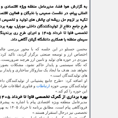
به گزارش هوا فضا، مدیرعامل منطقه ویژه اقتصادی و 
المللی پیام، در نشست صمیمی با نخبگان و فعالین اقتصاد
تکیه بر لزوم حل ریشه ای چالش های تولید و تخصیص ار
طرح جامع دفاع از تولیدکنندگان داخلی موبایل، بهره برد
تخصصی فاوا تا خرداد ۱۴۰۵ و اجرای طرح ری
سیمای منطقه با همکاری دانشگاه گیلان آگاهی داد.
محسن حسنلو در این جلسه که با محور بررسی چالش 
اختصاص ارز و توسعه صنعتی برگزار گردید، تاکید کرد:
موردی در حوزه های تولید و تامین ارز هرچند ضروریست، ام
که نگاه سیستمی و پایدار حاکم نشود، مشکلات بصورت
نخواهد شد. هدف ما ایجاد یک سازوکار ساختاری و پایدار ب
های تولیدکنندگان است.»
او اضافه کرد: «طرح جامع پشتیبانی از تولیدکنندگان 
تولیدکنندگان بومی حوزه
ارتباطات
و فناوری اطلاعات طراح
این حوزه را کم کند.»
بهره برداری از گمرک تخصصی فاوا تا خرداد ۱۴۰۵
مدیرعامل منطقه ویژه اقتصادی پیام با اشاره به پیش
فرودگاهی 
تخصصی نیز درحال استقرار هستند.»
بگفته حسنلو، یکی از سیاستهای اصلی مدیریت منطقه، «ت