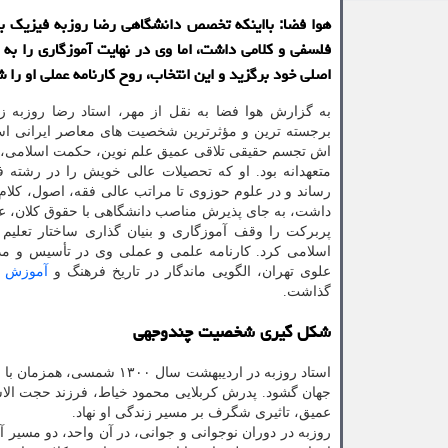
هوا فضا: بااینکه تخصص دانشگاهی رضا روزبه فیزیک بو
فلسفی و کلامی داشت، اما وی در نهایت آموزگاری را به 
اصلی خود برگزید و این انتخاب، روح کارنامه عملی او را 
به گزارش هوا فضا به نقل از مهر، استاد رضا روزبه ز
برجسته ترین و مؤثرترین شخصیت های معاصر ایرانی ا
اش تجسم حقیقی تلاقی عمیق علم نوین، حکمت اسلامی، و
متعهدانه بود. او که تحصیلات عالی خویش را در رشته فی
رساند و در علوم حوزوی تا مراتب عالی فقه، اصول، کلام 
داشت، به جای پذیرش مناصب دانشگاهی با حقوق کلان، عم
پربرکت را وقف آموزگاری و بنیان گذاری ساختار تعلیم 
اسلامی کرد. کارنامه علمی و عملی وی در تأسیس و م
علوی تهران، الگویی ماندگار در تاریخ فرهنگ و
آموزش
ک
گذاشت.
شکل گیری شخصیت چندوجهی
استاد روزبه در اردیبهشت سا
جهان گشود. پدرش کربلایی محمود خیاط، فرزند حجت الاسل
عمیق، تاثیری شگرف بر مسیر زندگی او نهاد.
روزبه در دوران نوجوانی و جوانی، در آن واحد، دو مسیر آم