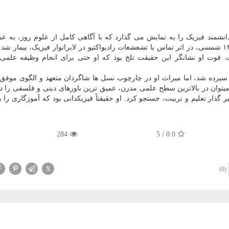
نشمند فیزیک را به نمایش می گذارد که با آگاهی کامل از علوم روز، به ع
فلسفه و تربیت دینی را برگزید. او سر انجام در سال ۱۳۴۷ شمسی، در اثر تماس با تشعشعات رادیواکتیو در لابراتوار فیزیک، بیمار
ی از سرطان، در ۲۱ آبان ۱۳۵۲ درگذشت. فوت او نشانگر این حقیقت تلخ بود که او حتی برای انجام وظیفه ع
خاک سپرده شد، اما میراث او در چارچوب نسل ها شاگردان متعهد و الگوی موف
 میتوان در بالاترین سطح علمی مدرن، عمیق ترین باورهای دینی و فلسفی را 
ذار تعلیم و تربیت، جستجو کرد. او حقیقتاً فیزیکدانی بود که آموزگاری را بر
284
5
/
0.0
X
(0)