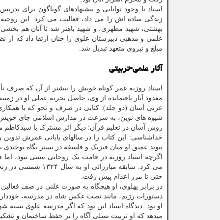
استاد با وجود توانایی و پیشنهادهای گوناگون برای تدری
زندگی ساده اش را می داد، فعالیت می کرد. این روح
بهشتی، شهید مطهری، و شهید باهنر شد تا آنان هم بخشی
علمی و مذهبی دبیرستان علوی را چنان ارتقا داد که از 
مبلغ و نیروی متعهد تبدیل شد.
آثار علمی-تربیتی
استاد روزبه عمر کوتاه خویش را بیشتر از آن که صرف تألی
معدود آثار باقیمانده از وی، حاصل تجربه عملی او در زمی
عربی آسان (دو جلد): کتابی در صرف و نحو که با همکا
شیوه های نوین، به سرعت در مدارس اسلامی جای خویش را
روش آسان در تعلیم قرآن: دیگر اثر مشترک با سیدکاظم 
خداشناسی: این کتاب را در سالهای پایانی عمرش تدوین و د
پیوند عمیق او میان فیزیک و فلسفه در بستر نگاه توحیدی بو
اگرچه استاد روزبه در قامت یک روحانی سنتی نبود، اما ف
می کرد. سابقه مبارز
حتی تا مرز اعدام پیش رفت.
در برابر پهلوی، او هیچگاه به صورت علنی در صف فعالین 
دستورات رژیم، مانند نصب عکس شاه در مدرسه، خودداری 
او بود. دیدگاه استاد این بود که اگر مدرسه علوی بسته ش
میدهد که او تربیت نسلی آگاه را بر حفظ ساختمان و تشکی