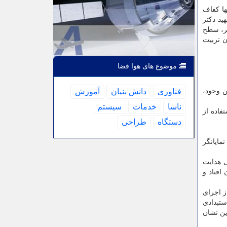
ها کفاف
د دکتر
مر، سطح
ن تربیت
موضوع های هوا فضا
ن وجود،
فناوری
دانش بنیان
آموزش
ناسا
خدمات
سیستم
فاده از
دستگاه
طراحی
مایانگر
ی هدایت
ان افتاد و
ز اجرای
ستبدادی
ین نشان