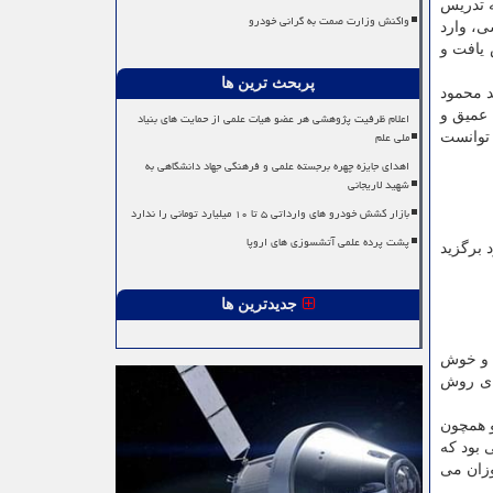
ه تدریس
واکنش وزارت صمت به گرانی خودرو
 به حرفه معلمی را تثبیت کرد. با مهاجرت به تهران در اوایل دهه ۱۳۳۰ شمسی، وارد
 یافت و
پربحث ترین ها
د محمود
 عمیق و
اعلام ظرفیت پژوهشی هر عضو هیات علمی از حمایت های بنیاد
ملی علم
 توانست
اهدای جایزه چهره برجسته علمی و فرهنگی جهاد دانشگاهی به
شهید لاریجانی
بازار کشش خودرو های وارداتی ۵ تا ۱۰ میلیارد تومانی را ندارد
پشت پرده علمی آتشسوزی های اروپا
 برگزید
جدیدترین ها
سی با همت مردان صالح و خوش
ا بر مبنای روش
و همچون
 بود که
وزان می