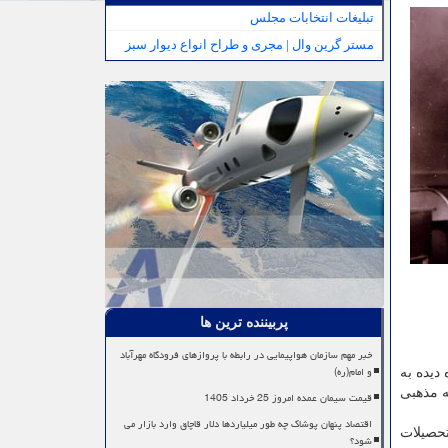
تبلیغات انتخابات مجلس
مستر گرین وال | مجری و طراح انواع دیوار سبز
پربیننده ترین ها
خبر مهم سازمان هواپیمایی در رابطه با پروازهای فرودگاه مهرآباد
و امام(ره)
زه دیده به
ه مذهبی
قیمت سیمان عمده امروز 25 خرداد 1405
اقتصاد پنهان پوشاک چه طور میلیاردها دلار قاچاق وارد بازار می
تحصیلات
شود؟