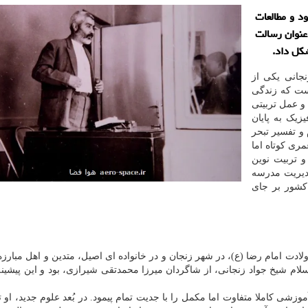
د و مطالعات
عنوان رسالت
شکل داد.
نجانی یکی از
ست که زندگی
 عمل تربیتی
زیک به پایان
و تفسیر تبحر
ری کوتاه اما
و تربیت نوین
دیریت مدرسه
شور بر جای
ل ۱۳۰۰ شمسی، همزمان با ولادت امام رضا (ع)، در شهر زنجان و در خانواده ای اصیل، متدین و اهل مبار
ام شیخ جواد زنجانی، از شاگردان میرزا محمدتقی شیرازی، بود و این پیشین
وزشی کاملا متفاوت اما مکمل را با جدیت تمام پیمود. در بُعد علوم جدید، او 