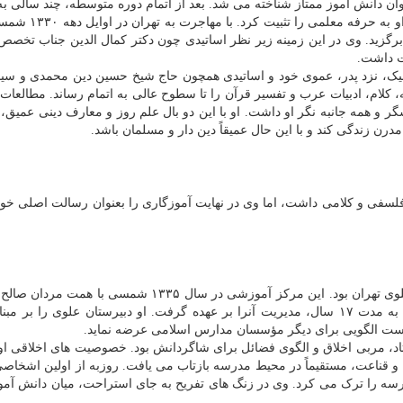
عنوان دانش آموز ممتاز شناخته می شد. بعد از اتمام دوره متوسطه، چند سالی ب
در دبستان توفیق زنجان مشغول شد که این تجربه، علاقه او
رگزید. وی در این زمینه زیر نظر اساتیدی چون دکتر کمال الدین جناب تخصص
ت داشت.
دمیک، نزد پدر، عموی خود و اساتیدی همچون حاج شیخ حسین دین محمدی و سی
لام، ادبیات عرب و تفسیر قرآن را تا سطوح عالی به اتمام رساند. مطالعات
 و همه جانبه نگر او داشت. او با این دو بال علم روز و معارف دینی عمیق،
رن زندگی کند و با این حال عمیقاً دین دار و مسلمان باشد.
سفی و کلامی داشت، اما وی در نهایت آموزگاری را بعنوان رسالت اصلی خود
مهم ترین بخش فعالیت عملی استاد، مدیریت دبیرستان علوی تهران بود. این مرکز آموزشی در سال ۱۳۳۵ شم
نام تأسیس شد و استاد روزبه تا روزهای آخر حیات خود، به مدت ۱۷ سال، مدیریت آنرا بر عهده گرفت. او دبیرستان علوی ر
وانست الگویی برای دیگر مؤسسان مدارس اسلامی عرضه نماید.
تاد، مربی اخلاق و الگوی فضائل برای شاگردانش بود. خصوصیت های اخلاقی ا
 و قناعت، مستقیماً در محیط مدرسه بازتاب می یافت. روزبه از اولین اشخاصی
رسه را ترک می کرد. وی در زنگ های تفریح به جای استراحت، میان دانش آم