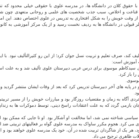
س با حقوق کلان در دانشگاه ها، در مدرسه علوی با حقوقی خیلی محدود که تن
یه قناعت و اخلاص، سبب جذب شخصیت های علمی و روحانی متعهدی چون شهی
 از وقت خویش را به شکل افتخاری به تدریس در علوی اختصاص دهند. این ا
نظر قبولی در دانشگاه ها به ردیف نخست رسید و از یک مرکز آموزشی به کانو
ف کند، صرف تعلیم و تربیت نسل جوان کرد؛ از این رو کثیرالتألیف نبود. با ای
نه آموزش است:
ری سیدکاظم موسوی برای درس عربی دبیرستان علوی تألیف شد و به علت است
 باز کرد.
موسوی.
ر پایه های آخر دبیرستان تدریس کرد که بعد از وفات ایشان منتشر گردید و ن
د.
ردی آگاه به زمان و مقتضیات روزگار بود و مبارزات خویش را از مسیر تربیت
اتی او به سال ۱۳۲۴ شمسی در زنجان بازمی گردد که به علت اعتقادات راسخ دینی، توسط دموکرات ها به زند
سیاسی شناخته نمی شد، اما مخالفت او آشکار بود. او تا جایی که ممکن بود ا
می کرد. هجوم مکرر ساواک به مدرسه علوی گواه بر فعالیتهای تربیتی ضد ا
ود، هر یک از شاگردان تربیت شده در آن، خود یک مدرسه علوی خواهند بود و ا
لات ظاهری ترجیح می داد.