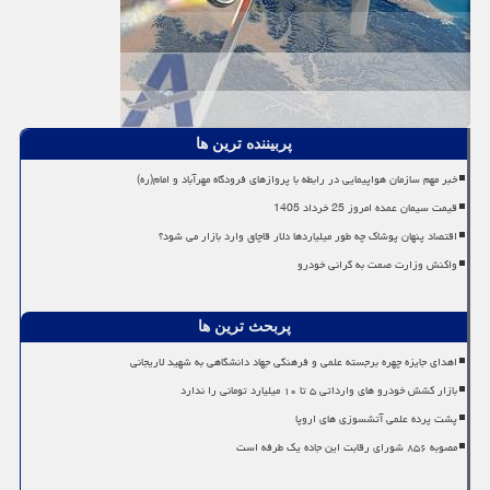
پربیننده ترین ها
خبر مهم سازمان هواپیمایی در رابطه با پروازهای فرودگاه مهرآباد و امام(ره)
قیمت سیمان عمده امروز 25 خرداد 1405
اقتصاد پنهان پوشاک چه طور میلیاردها دلار قاچاق وارد بازار می شود؟
واکنش وزارت صمت به گرانی خودرو
پربحث ترین ها
اهدای جایزه چهره برجسته علمی و فرهنگی جهاد دانشگاهی به شهید لاریجانی
بازار کشش خودرو های وارداتی ۵ تا ۱۰ میلیارد تومانی را ندارد
پشت پرده علمی آتشسوزی های اروپا
مصوبه ۸۵۶ شورای رقابت این جاده یک طرفه است