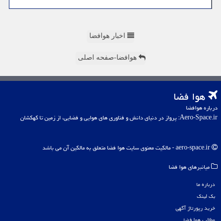
اخبار هوافضا
هوافضا-صفحه اصلی
هوا فضا
درباره هوافضا
Aero-Space.ir: پرواز در دنیای دانش و فناوری های هوایی و فضایی، از زمین تا کهکشان
aero-space.ir - مالکیت معنوی سایت هوا فضا متعلق به مالکین آن می باشد
میانبرهای هوا فضا
درباره ما
بک لینک
خرید رپورتاژ آگهی
مطالب هوا فضا