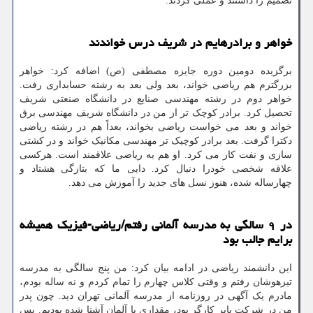
تصمیم را داشتند و عملی کردند.
خواهر و برادرهایم در شریف درس خواندند
برگزیده دومین دوره جایزه مصطفی (ص) اضافه کرد: خواهر
بزرگترم هم ریاضی خواند، بعد ولی بعد به رشته حسابداری رفت.
خواهر دوم در رشته مهندسی صنایع در دانشگاه صنعتی شریف
تحصیل کرد. برادر کوچک تر از من در دانشگاه شریف مهندسی برق
خواند و بعد می خواست ریاضی بخواند، بعداً هم در رشته ریاضی
دکترا گرفت. بعد برادر کوچیک تر مهندسی مکانیک خواند و در کشتی
سازی و نفت کار می کرد. او هم به ریاضی علاقمند است. هرکسی
علاقه شخصی خودرا دنبال کرد. دایی ما که بتازگی هشتاد و
چهارساله شده، هنوز نسل های جدید را آموزش می دهد.
در ۹ سالگی به مدرسه آلمانی رفتم/ریاضی-فیزیک همیشه
برایم جالب بود
این دانشمند ریاضی در ادامه بیان کرد: من پنج سالگی به مدرسه
تیزهوشان رفتم و وقتی کلاس چهارم را تمام کردم و نه ساله بودم،
مادرم یک آگهی در روزنامه از مدرسه آلمانی تهران دید. چون پدر
من در شرکت بایر کارگر بود، مقداری با آلمان آشنا شده بودیم. پس