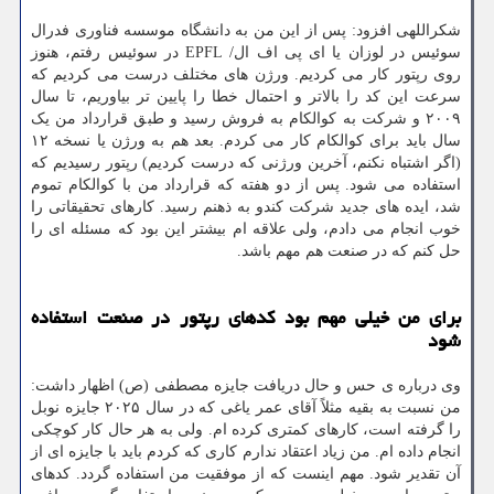
شکراللهی افزود: پس از این من به دانشگاه موسسه فناوری فدرال
سوئیس در لوزان یا ای پی اف ال/ EPFL در سوئیس رفتم، هنوز
روی رپتور کار می کردیم. ورژن های مختلف درست می کردیم که
سرعت این کد را بالاتر و احتمال خطا را پایین تر بیاوریم، تا سال
۲۰۰۹ و شرکت به کوالکام به فروش رسید و طبق قرارداد من یک
سال باید برای کوالکام کار می کردم. بعد هم به ورژن یا نسخه ۱۲
(اگر اشتباه نکنم، آخرین ورژنی که درست کردیم) رپتور رسیدیم که
استفاده می شود. پس از دو هفته که قرارداد من با کوالکام تموم
شد، ایده های جدید شرکت کندو به ذهنم رسید. کارهای تحقیقاتی را
خوب انجام می دادم، ولی علاقه ام بیشتر این بود که مسئله ای را
حل کنم که در صنعت هم مهم باشد.
برای من خیلی مهم بود کدهای رپتور در صنعت استفاده
شود
وی درباره ی حس و حال دریافت جایزه مصطفی (ص) اظهار داشت:
من نسبت به بقیه مثلاً آقای عمر یاغی که در سال ۲۰۲۵ جایزه نوبل
را گرفته است، کارهای کمتری کرده ام. ولی به هر حال کار کوچکی
انجام داده ام. من زیاد اعتقاد ندارم کاری که کردم باید با جایزه ای از
آن تقدیر شود. مهم اینست که از موفقیت من استفاده گردد. کدهای