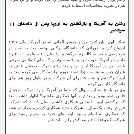
هم در نظریه محاسبات استفاده کردم.
رفتن به آمریکا و بازگشتن به اروپا پس از داستان ۱۱
سپتامبر
شکراللهی بیان کرد: من و همسر آلمانی ام در آمریکا سال ۱۹۹۷
ازدواج کردیم. دورانی که دانشگاه برکلی بودیم، بعد به لبس در
نیوجرسی و بعد به کالیفرنیا برگشتیم. داستان ۱۱ سپتامبر ۲۰۰۱ رخ
داد و جو آمریکا خوب نبود و رفتیم سوئیس که جای کاملا بی طرفی
باشد. من در آمریکا لبس بودم، بعد رفتم شرکت دیجیتال فانتن به
عنوان چیپ ساینتیست (دانشمند حوزه تراشه) کار می کردم. بعد به
اروپا برگشتیم و شب ها برای آن شرکت و در طول روز هم برای
دانشگاه کار می کردم.
وی در پاسخ به این سؤال که شما در آمریکا وارد شرکت دیجیتال
فانتن شده بودید و بعدش با آنها همکاری نداشتید؟ اظهار داشت: بعد
که برگشتم اروپا تا مدتی همکاری داشتم. سال ۲۰۰۹ که شرکت
فروش رفت یک سال با شرکت جدید همکاری کردم و بعداز دو هفته
که همکاری به اتمام رسید، ایده های جدید به مغزم رسید برای
شرکت کندو candoo و بعد کندو را راه انداختم.