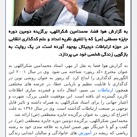
به گزارش هوا فضا، محمدامین شکراللهی، برگزیده دومین دوره
جایزه مصطفی (ص) که با تلفیق نظریه اعداد و علم کدگذاری انقلابی
در حوزه ارتباطات دیجیتال بوجود آورده است، در یک روایت به
بازگویی زندگی شخصی خود می پردازد.
به گزارش هوا فضا به نقل از مهر، استاد محمدامین شکراللهی به
عنوان مخترع «کد رپتور» شناخته می شود. وی در سال ۲۰۰۱ این
الگوریتم کدگذاری را ابداع کرد. کد رپتور به عنوان روشی نوین در
کدگذاری با قابلیت تنظیم و بازیابی خطا، در عرصه های مختلفی
همچون
ارتباطات
بی سیم، انتقال داده و فشرده سازی اطلاعات
کاربرد گسترده ای یافته است. این موفقیت علمی بزرگ، شهرت و
اعتبار جهانی را برای استاد شکراللهی به همراه داشته و تاثیر قابل
توجهی بر صنعت ارتباطات گذاشته است. وی در سال ۱۳۹۶ به علت
اختراع کد رپتور، به عنوان برگزیده جایزه مصطفی (ص) ارائه شد.
محمدامین شکراللهی، برگزیده دومین دوره جایزه مصطفی (ص)، در
گفت و گو با خبرنگار مهر ضمن اشاره به علاقه مندی خود به رشته
ریاضی که ریشه در
آموزش
های خانوادگی و سالیان ابتدایی زندگی