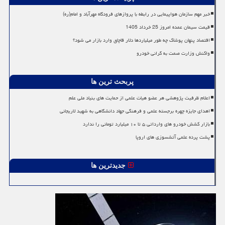
خبر مهم سازمان هواپیمایی در رابطه با پروازهای فرودگاه مهرآباد و امام(ره)
قیمت سیمان عمده امروز 25 خرداد 1405
اقتصاد پنهان پوشاک چه طور میلیاردها دلار قاچاق وارد بازار می شود؟
واکنش وزارت صمت به گرانی خودرو
پربحث ترین ها
اعلام ظرفیت پژوهشی هر عضو هیات علمی از حمایت های بنیاد ملی علم
اهدای جایزه چهره برجسته علمی و فرهنگی جهاد دانشگاهی به شهید لاریجانی
بازار کشش خودرو های وارداتی ۵ تا ۱۰ میلیارد تومانی را ندارد
پشت پرده علمی آتشسوزی های اروپا
جدیدترین ها