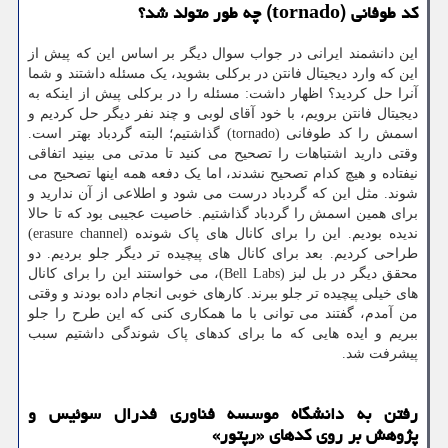
کد طوفانی (tornado) چه طور متولد شد؟
این دانشمند ایرانی در جواب سوال دیگر بر اساس این که پیش از
این که وارد دیجیتال فانتن در برکلی بشوید، یک مسئله داشتند و شما
آنرا حل کردید؟ اظهار داشت: مسئله را در برکلی پیش از اینکه به
دیجیتال فانتن برویم، با خود آقای لوبی و چند نفر دیگر حل کردیم و
اسمش را کد طوفانی (tornado) گذاشتیم؛ البته گردباد بهتر است.
وقتی دارید اشتباهات را تصحیح می کنید تا مدتی می بینید اتفاقی
نیفتاده و هیچ کدام تصحیح نشدند، اما یک دفعه همه اینها تصحیح می
شوند. مثل این که گردباد درست می شود و اطلاعی از آن ندارید و
برای همین اسمش را گردباد گذاشتیم. خاصیت عجیبی بود که تا حالا
ندیده بودیم. این را برای کانال های پاک شونده (erasure channel)
طراحی کردیم. بعد برای کانال های پیچیده تر دیگر جلو بردیم. دو
محقق دیگر در بل لبز (Bell Labs)، می خواستند این را برای کانال
های خیلی پیچیده تر جلو ببرند. کارهای خوبی انجام داده بودند و وقتی
من آمدم، گفتند می توانی با ما همکاری کنی که این طرح را جلو
ببریم و ایده هایی که ما برای کدهای پاک شوندگی داشتیم سبب
پیشرفت شد.
رفتن به دانشگاه موسسه فناوری فدرال سوئیس و
پژوهش بر روی کدهای «رپتور»