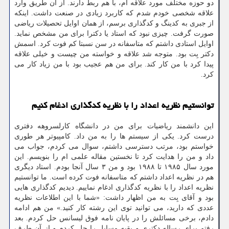
دو حوزه مختلف مورد علاقه ام، با هم ربط دارند. از آن طریق وارد
علاقه شخصی خودم شدم که کاربرد زیادی در صنعت داشت. اینکه
از جبری به کدینگ و کدگذاری برسم، از همان اوایل تحصیلات ریاضی
صورت گرفت. چیزی نبود که استاد یا دکترا برای من مشخص نماید.
اوایل استادی داشتم که متاسفانه در سن نسبتا کم فوت کرد. اسمش
دکتر بِت بود. متوجه شد علاقه و خواسته من چیست و خیلی علاقه
پیدا کرد با من کار کند. برای من هم عجیب بود با من زیاد کار می
کرد.
توانستیم نظریه اعداد را با نظریه کدگذاری ادغام کنیم
این دانشمند ریاضیات برای من در دانشگاه کارلسروهه دفتری
درست کرد. یکی از سیستم ها را به من داد. کامپیوتر هر طوری
خواستم بود، مرتب دسترسی داشتم، سوال می کردم، جواب می
داد و من را هدایت کرد تا نخستین مقاله علمی ام را بنویسم. این
مورد سال ۱۹۸۵ تا ۱۹۸۸ بود و من ۳ سال آنجا بودم. استاد دیگری
هم در نظریه اعداد داشتم که متاسفانه فوت کرده است. ما توانستیم
نظریه اعداد را با نظریه کدگذاری ادغام نماییم. دیدیم کدگذاری هایی
بود و آقای بِت به من اظهار داشت: «شما با این اطلاعات نظریه
عددی که دارید، می توانید توی این رشته کار کنید.» من هم ادامه
دادم، برخی مسائلش را در پایان نامه فوق لیسانس حل کردم. بعد
رفتم برای رساله دکتری و بقیه مسایل را حل کردم و از آن طرف