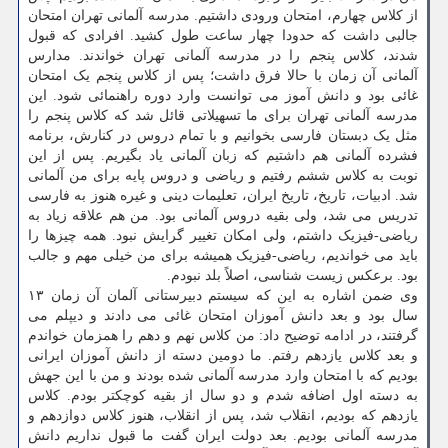
از کلاس چهارم، امتحان ورودی داشتیم. مدرسه آلمانی تهران امتحان
جالبی داشت که حدودا چهار ساعت طول کشید. افرادی که قبول
شدند، کلاس پنجم را در مدرسه آلمانی تهران خواندند. مدارس
آلمانی آن زمان با حالا فرق داشت؛ پس از کلاس پنجم یک امتحان
غائی بود و دانش آموز می توانست وارد دوره راهنمائی شود. این
مدرسه آلمانی تهران برای ما تسهیلاتی قائل شد که کلاس پنجم را
مثل یک دبستان فارسی بخوانیم و با تمام دروس در کنارش، برنامه
فشرده آلمانی هم داشتیم که زبان آلمانی یاد بگیریم. پس از این
نوبت به کلاس ششم رفتیم و ریاضی و دروس پایه برای من آلمانی
شد. ادبیات، تاریخ، تاریخ ایران، تعلیمات دینی و غیره هنوز به فارسی
تدریس می شد، ولی بقیه دروس آلمانی بود. من هم علاقه زیاد به
ریاضی-فیزیک داشتم، ولی امکان تغییر گرایش نبود. همه چیزها را
باید می خواندیم، ریاضی-فیزیک همیشه برای من خیلی مهم و جالب
بود. برعکس زیست شناسی، اصلاً بلد نبودم.
وی ضمن اشاره به این که سیستم دبیرستانی آلمان آن زمان ۱۳
سال بود و بعد دانش آموزان امتحان غائی می دادند و دیپلم می
گرفتند، در ادامه توضیح داد: من کلاس نهم و دهم را همزمان خواندم
و بعد کلاس یازدهم رفتم. ما دومین دسته از دانش آموزان ایرانی
بودیم که با امتحان وارد مدرسه آلمانی شده بودند و من با این جهش
به دسته اول اضافه شدم و دو سال از بقیه کوچکتر بودم. کلاس
یازدهم که بودیم، انقلاب شد، پس از انقلاب، هنوز کلاس دوازدهم و
مدرسه آلمانی بودیم. بعد دولت ایران گفت ما قبول نداریم دانش