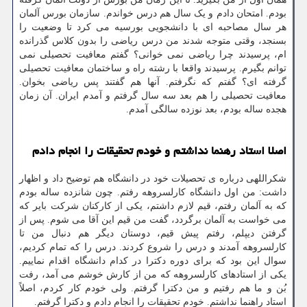
بودم. امتحان دادم و یک سال هم درس خواندم. سازمان بورس آلمان
هر سال مصاحبه ای با دانشجویی بورسیه می کرد تا وضعیت را
بسنجد، وقتی متوجه شدند من درس ریاضی را بدون کلاس گذرانده
ام، پرسیدند چرا ریاضی نمی خوانی؟ گفتم معافیت تحصیلی نمی
توانم بگیرم. پرسیدند واقعا با رشته راه و ساختمان معافیت تحصیلی
گرفته ای؟ گفتم که نگرفتم. آنها هم گفتند پس ریاضی بخوان.
معافیت تحصیلی را هم بعد سه سال گرفتم و آمدم ایران. آن زمان
هجده ساله بودم، بعد نوزده سالگی آمدم.
اصلا استاد رهنما نداشتم و خودم تحقیقات را انجام دادم
شکراللهی درباره ی تحصیلات خود در دانشگاه هم توضیح داد و اظهار
داشت: من اول دانشگاه کارلسروهه رفتم. چون شانزده ساله بودم
که به آلمان رفتم، قیم لازم داشتم، یکی از کارکنان شرکت بایر که
می خواست به آلمان برگردد، گفت من قیم این آقا می شوم. پس از
گرفتن دیپلم، رفتم پیش قیم، دوستان دیگر هم دنبال من تا
کارلسروهه آمدند و درس را شروع کردند. درس را که تمام کردیم،
سوال این بود که برای دوره دکترا در کدام دانشگاه اقدام نماییم.
یکی از استادهای کارلسروهه که من از کارش خوشم می آمد، رفت
بُن و ما هم رفتیم و من دکترا گرفتم. ولی خودم کار کردم، اصلاً
استاد راهنما نداشتم. خودم تحقیقات را انجام دادم و دکترا گرفتم.