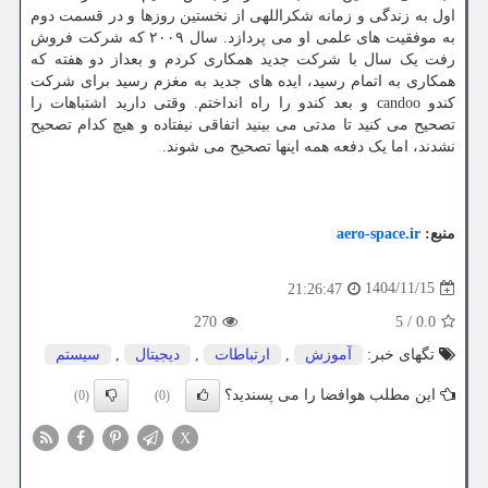
اول به زندگی و زمانه شکراللهی از نخستین روزها و در قسمت دوم
به موفقیت های علمی او می پردازد. سال ۲۰۰۹ که شرکت فروش
رفت یک سال با شرکت جدید همکاری کردم و بعداز دو هفته که
همکاری به اتمام رسید، ایده های جدید به مغزم رسید برای شرکت
کندو candoo و بعد کندو را راه انداختم. وقتی دارید اشتباهات را
تصحیح می کنید تا مدتی می بینید اتفاقی نیفتاده و هیچ کدام تصحیح
نشدند، اما یک دفعه همه اینها تصحیح می شوند.
منبع:
aero-space.ir
1404/11/15
21:26:47
270
5
/
0.0
تگهای خبر:
آموزش
,
ارتباطات
,
دیجیتال
,
سیستم
این مطلب هوافضا را می پسندید؟
(0)
(0)
X