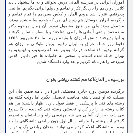
آموزان ایرانی در مدرسه آلمانی درس بخوانند و به ما پیشنهاد دادند
کلاس دوازدهم را باردیگر تکرار نماییم و دیپلم ایرانی بگیریم. ما نمی
پذیرفتیم. عنوان شد برویم آلمان و کلاس سیزدهم را تمام نماییم و
برگردیم ایران. دوستان هم دوره ای من که هجده ساله شده بودند،
مشمول بودند ولی من هنوز مشمول نبودم. آن زمان مرحوم دکتر
سیدمحمد بهشتی آلمانی ها را می شناختند و با سفارت تماس گرفتند
و آنها پذیرفتند دانش آموزان با وثیقه بروند. ما ۳۱ شهریور ۱۳۵۹
دقیقا روز حمله عراق به ایران رفتیم. پرواز طولانی و ارزان هم
گرفته بودیم. ۱۱ ساعت در راه بودیم. بعد که رسیدیم، و فهمیدیم به
تهران حمله شده است، با سختی به خانواده ها خبر دادیم. کلاس
سیزدهم را هم تمام کردیم و بعد وارد دانشگاه شدیم.
بورسیه در آلمان/آنها هم گفتند ریاضی بخوان
برگزیده دومین دوره جایزه مصطفی (ص) در ادامه ضمن بیان این
مطلب که او قصد داشته معافیت تحصیلی بگیرد اما دولت گفته بود
رشته های فنی یا پزشکی را فقط قبول دارد، اظهار داشت: من هم
کتاب رشته ها را باز کردم، نخستین رشته فنی که دیدم با B شروع
می شد، به زبان آلمانی می شد مهندسی راه و ساختمان و تصمیم
گرفتم این رشته را بخوانم. سال اول چون ریاضی دانشگاهی را بلد
بودم به دانشگاه اعلام کردم می توانید امتحان ریاضی یک و دو را
همان اول از من بگیرید. تا این زمان من بورس از دولت آلمان گرفته