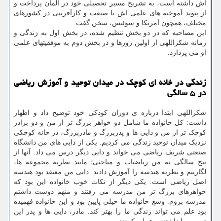
اش داشته است، به تشریح مسیر تحصیلی خود در آلمان پرداخت و
از پیوند آموخته های علمی اش با صنعت و کارآفرینی در کشورهای
مختلف، همچون آمریکا و سوئیس، سخن گفت.
این مصاحبه که در دو بخش تنظیم شده، در بخش اول به زندگی و
زمانه شکراللهی از اولین روزها و در بخش دوم به موفقیتهای علمی
او می پردازد.
زندگی در خانه ای کوچک در میدان توحید و آموزش ریاضی
در ۵ سالگی
شکراللهی ابتدا درباره ی دوران کودکی خود توضیح داد و اظهار
داشت: کل خانواده ما شامل دو خواهر بزرگ تر از من و دو برادر
کوچک تر از من و دایی ها و پدربزرگ و مادربزرگ، در خانه کوچکی
نزدیک میدان توحید زندگی می کردیم. یکی از دایی های من دانشگاه
صنعتی شریف ریاضی می خواند و دایی دیگر درس می داد. آنها از
پنج سالگی به من ریاضیات و مباحثی؛ مانند نظریه مجموعه ها،
لگاریتم و نظریه هندسه را آموزش دادند. دایی من معتقد بود هندسه
اصل ریاضی است. یکی دیگر از نکات خوب خانواده این بود که
خواهرهای بزرگ تر من مدرسه می رفتند و منهم دوست داشتم
مدرسه بروم. وسع خانواده ما خیلی پایین بود و این خانواده فهمیده
بود علم می تواند زندگی ما را بهتر کند. مادر، دایی ها و پدر این