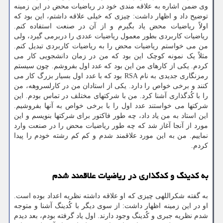
وی ضمن اشاره به علاقه مندی خود در ریاضیات محض در این زمینه
توضیح داد و اظهار داشت: چیزی که خیلی علاقه داشتم، این بود که
اولاً ریاضیات محض یاد بگیرم و از آن در صنعت استفاده کنم.
ریاضیات کاربردی بطور معمول ریاضیات عددی را دربرمی گیرد، ولی
من می خواستم ریاضیات محض را به ریاضیات کاربردی تبدیل کنم.
مثلاً یک نمونه کوچک این بود که من در زمان دانشجویی کار می
کردم. یکی از کارهای من این بود که عدد اول بفروشم. چون سیستم
رمزنگاری جدیدی به نام RSA بود که با عدد اول بسیار بزرگ کار می
کنند و برخی خواص را دارد. یکی از استادان من در کارلسروهه، من
را با کُدگذاری آشنا کرد. من با شرکتهای مختلف در تماس بودم. این
شرکتها می خواستند عدد اول را با برخی خواص به آنها بفروشیم.
این استاد به من یاد داد، چه طور فاکتور برای شرکتها بنویسم و این
مورد از آنجا آغاز شد که چه طور ریاضیات محض را در صنعت وارد
نماییم. من به این مورد علاقمند شدم و کم کم رشته خودم را پیدا
کردم.
به کدینگ و کدگذاری در ریاضیات علاقمند شدم
به گفته شکراللهی چیزی که او علاقه داشته نظریه اعداد بوده است.
او در این زمینه اظهار داشت: از سوی دیگر با کُدینگ آشنا و متوجه
شدم نظریه جبری و کُدینگ وجود دارند. اول یاد گرفته بودم، بعد دیدم