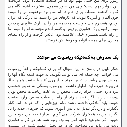
رپتور برای من خیلی مهم بود که در صنعت استفاده گردد. دریافت
این جوایز مهم است؛ ولی من بطور معمول بیشتر به آینده نگاه می
کنم تا گذشته. مسلما برای خانواده ام مهم بود موفقیت من را ببینند؛
چون آلمان و آمریکا نبودند که کارهای من را ببینند. به تازگی که ایران
بودیم، همسرم می خواست مجسمه من را در پارک فناوری پردیس
ببیند، رفتیم پارک فناوری پردیس و گفتم آمدم مجسمه ام را ببینم. ما
را راه دادند. همسرم خیلی علاقمند بود. عکس گرفت و از راه فضای
مجازی برای همه خانواده و دوستانش فرستاد.
یک سفارش به کسانیکه ریاضیات می خوانند
شکراللهی در پاسخ به این سؤال که برای کسانیکه واقعاً ریاضیات
می خوانند، چه جمله ای می توانید بگویید، به جهت اینکه نگاه آنها را
بمحض بودن ریاضیات تغییر بدهند و یادآوری کنید با صنعت همین حالا
هم پیوند خورده اید، اظهار داشت: این مورد بستگی به علایق شخصی
فرد دارد. خیلی افراد ریاضی محض را به علت ریاضیات محض بودن
دوست دارند. اگر قصد دارند از راه ریاضیات محض وارد صنعت
شوند، باید آمادگی داشته باشند تمام چیزهایی را که خوانده اند، کنار
بگذارند و باردیگر تبدیل به دانش آموزی شوند که چیزهای جدید را یاد
بگیرند. من به همکاران شرکت می گویم باید از ناحیه امن خود خارج
شوید. اگر بخواهید ناحیه امن بمانید، رتبه شما هم در کار و فناوری
ثابت می ماند.این مصاحبه که در دو بخش تنظیم شده، در قسمت