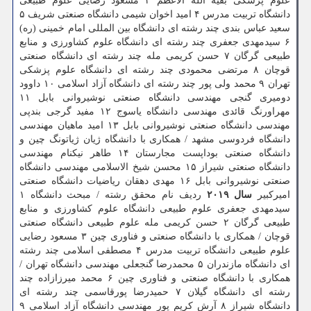
علوم پزشكی بقیه الله الاعظم ۳ مسعود رضایی علوم طبیعی
دانشگاه تربیت مدرس ۴ امید اخوان شیمی دانشگاه صنعتی شریف ۵
سعید عباس بندی چند رشته ای دانشگاه بین المللی امام خمینی (ره)
۶ سیدمهدی جعفری چند رشته ای دانشگاه علوم كشاورزی و منابع
طبیعی گرگان ۷ حسن كریمی مله چند رشته ای دانشگاه صنعتی
قوچان ۸ مرتضی محمودی چند رشته ای دانشگاه علوم پزشكی
تهران ۹ محمد ولی پور چند رشته ای دانشگاه آزاد اسلامی ۱۰ داوود
دومیری گنجی مهندسی دانشگاه صنعتی نوشیروانی بابل ۱۱
مهراورنگ قائدی مهندسی دانشگاه یاسوج ۱۲ مفید گرجی بندپی
مهندسی دانشگاه صنعتی نوشیروانی بابل ۱۳ امید ماهیان مهندسی
دانشگاه فردوسی مشهد / همكاری با دانشگاه ژیان ژیاتونگ چین و
دانشگاه صنعتی بوداپست مجارستان ۱۴ طاهر نیكنام مهندسی
دانشگاه صنعتی شیراز ۱۵ محسن شیخ الاسلامی مهندسی دانشگاه
صنعتی نوشیروانی بابل ۱۶ مهدی دهقان ریاضیات دانشگاه صنعتی
امیركبیر
سال ۲۰۱۹
ردیف نام محقق رشته / مبحث دانشگاه ۱
سیدمهدی جعفری علوم طبیعی دانشگاه علوم كشاورزی و منابع
طبیعی گرگان ۲ حسن كریمی مله علوم طبیعی دانشگاه صنعتی
قوچان / همكاری با دانشگاه صنعتی و فناوری چین ۳ مسعود رضایی
علوم طبیعی دانشگاه تربیت مدرس ۴ مصطفی اسلامی چند رشته
ای دانشگاه مازندران ۵ محمدرضا گنجعلی مهندسی دانشگاه تهران /
همكاری با دانشگاه صنعتی و فناوری چین ۶ محمد میرزازاده چند
رشته ای دانشگاه گیلان ۷ حمیدرضا پورقاسمی چند رشته ای
دانشگاه شیراز ۸ آرش كریم پور مهندسی دانشگاه آزاد اسلامی ۹