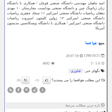
امید ماهیان مهندسی دانشگاه صنعتی قوچان / همكاری با دانشگاه
ژیان ژیاتونگ چین و دانشگاه صنعتی بوداپست مجارستان ۱۰ مهدی
دهقان ریاضیات دانشگاه صنعتی امیركبیر ۱۱ سجاد جعفری ریاضیات
دانشگاه صنعتی امیركبیر ۱۲ ژولین كلینتون اسپروت ریاضیات
دانشگاه صنعتی امیركبیر / همكاری با دانشگاه ویسكانسین مدیسون
آمریكا
منبع:
هوا فضا
1398/10/25
20:07:59
4692
5
/
5.0
تگهای خبر:
فناوری
این مطلب هوافضا را می پسندید؟
(0)
(1)
X
تازه ترین مطالب مرتبط