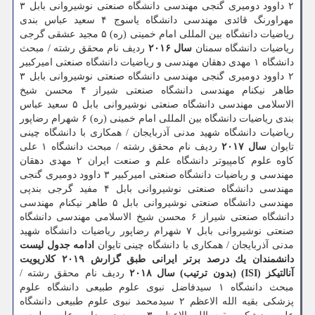
۲ داوود دومیری گنجی مهندسی دانشگاه صنعتی نوشیروانی بابل ۳
مهراورنگ قائدی مهندسی دانشگاه یاسوج ۴ سعید عباس بندی
ریاضیات دانشگاه بین المللی امام خمینی (ره) ۵ مجید عشقی گرجی
ریاضیات دانشگاه سمنان
سال ۲۰۱۶
ردیف نام محقق رشته / مبحث
دانشگاه ۱ مهدی دهقان مهندسی و ریاضیات دانشگاه صنعتی امیركبیر
۲ داوود دومیری گنجی مهندسی دانشگاه صنعتی نوشیروانی بابل ۳
طاهر نیكنام مهندسی دانشگاه صنعتی شیراز ۴ محسن شیخ
الاسلامی مهندسی دانشگاه صنعتی نوشیروانی بابل ۵ سعید عباس
بندی ریاضیات دانشگاه بین المللی امام خمینی (ره) ۶ شهرام رضاپور
ریاضیات دانشگاه شهید مدنی آذربایجان / همكاری با دانشگاه چینی
تایوان
سال ۲۰۱۷
ردیف نام محقق رشته / مبحث دانشگاه ۱ علی
كاوه علوم كامپیوتر دانشگاه علم و صنعت ایران ۲ مهدی دهقان
مهندسی و ریاضیات دانشگاه صنعتی امیركبیر ۳ داوود دومیری گنجی
مهندسی دانشگاه صنعتی نوشیروانی بابل ۴ مفید گرجی بندپی
مهندسی دانشگاه صنعتی نوشیروانی بابل ۵ طاهر نیكنام مهندسی
دانشگاه صنعتی شیراز ۶ محسن شیخ الاسلامی مهندسی دانشگاه
صنعتی نوشیروانی بابل ۷ شهرام رضاپور ریاضیات دانشگاه شهید
مدنی آذربایجان / همكاری با دانشگاه چینی تایوان
ادامه جدول لیست
دانشمندان یك درصد برتر ایرانی طبق گزارش ۲۰۱۹ كلاریویت
آنالتیكز (ISI) (بدون ترتیب)
سال ۲۰۱۸
ردیف نام محقق رشته /
مبحث دانشگاه ۱ سیدفاضل نبوی علوم طبیعی دانشگاه علوم
پزشكی بقیه الله الاعظم ۲ سیدمحمد نبوی علوم طبیعی دانشگاه