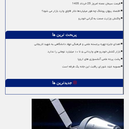
قیمت سیمان عمده امروز 25 خرداد 1405
اقتصاد پنهان پوشاک چه طور میلیاردها دلار قاچاق وارد بازار می شود؟
واکنش وزارت صمت به گرانی خودرو
پربحث ترین ها
اهدای جایزه چهره برجسته علمی و فرهنگی جهاد دانشگاهی به شهید لاریجانی
بازار کشش خودرو های وارداتی ۵ تا ۱۰ میلیارد تومانی را ندارد
پشت پرده علمی آتشسوزی های اروپا
مصوبه ۸۵۶ شورای رقابت این جاده یک طرفه است
جدیدترین ها