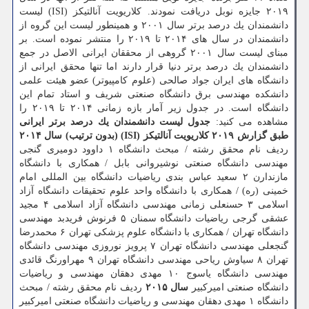
۲۰۱۹ جایزه نوبل دریافت نمودند. كلاریویت آنالتیكز (ISI) لیست
دانشمندان یك درصد برتر سال ۲۰۰۱ و همینطور لیست این گروه از
دانشمندان در سال های ۲۰۱۴ تا ۲۰۱۹ را منتشر نموده است. بر
مبنای لیست سال ۲۰۰۱ گروهی از محققان ایرانی الاصل در جمع
دانشمندان یك درصد برتر دنیا قرار دارند اما تنها محقق ایرانی از
دانشگاه های ایران جواد صالحی (علوم كامپیوتر) عضو هیئت علمی
دانشكده مهندسی برق دانشگاه صنعتی شریف و استاد تمام این
دانشگاه است. در جدول زیر آمار بازه زمانی ۲۰۱۴ تا ۲۰۱۹ را
مشاهده می كنید:
جدول لیست دانشمندان یك درصد برتر ایرانی
طبق گزارش ۲۰۱۹ كلاریویت آنالتیكز (ISI) (بدون ترتیب)
سال ۲۰۱۴
ردیف نام محقق رشته / مبحث دانشگاه ۱ داوود دومیری گنجی
مهندسی دانشگاه صنعتی نوشیروانی بابل / همكاری با دانشگاه
مازندارن ۲ سعید عباس بندی ریاضیات دانشگاه بین المللی امام
خمینی (ره) / همكاری با دانشگاه واحد علوم تحقیقات دانشگاه آزاد
اسلامی ۳ حسنعلی زمانی مهندسی دانشگاه آزاد اسلامی ۴ مجید
عشقی گرجی ریاضیات دانشگاه سمنان ۵ فرنوش فریدبد مهندسی
دانشگاه تهران / همكاری با دانشگاه علوم پزشكی تهران ۶ محمدرضا
گنجعلی مهندسی دانشگاه تهران ۷ پرویز نوروزی مهندسی دانشگاه
تهران ۸ سیاوش ریاحی مهندسی دانشگاه تهران ۹ مهراورنگ قائدی
مهندسی دانشگاه یاسوج ۱۰ مهدی دهقان مهندسی و ریاضیات
دانشگاه صنعتی امیركبیر
سال ۲۰۱۵
ردیف نام محقق رشته / مبحث
دانشگاه ۱ مهدی دهقان مهندسی و ریاضیات دانشگاه صنعتی امیركبیر