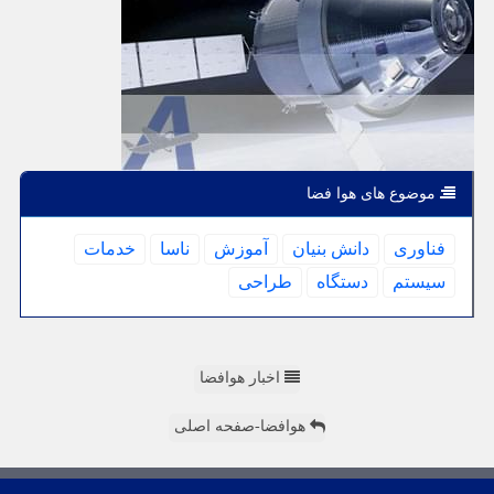
موضوع های هوا فضا
فناوری
دانش بنیان
آموزش
ناسا
خدمات
سیستم
دستگاه
طراحی
اخبار هوافضا
هوافضا-صفحه اصلی