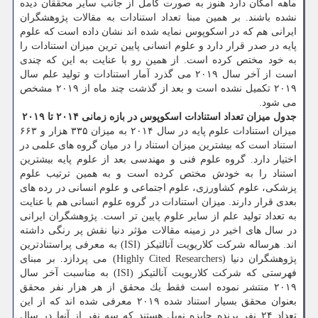
ماهه امكان دارد هنوز به صورت كامل از جانب سایر محققان دیده
نشده باشند. بر همین مبنا تعداد استنادات به مقالات پژوهشگران
ایرانی هم كه در اسكوپوس نمایه شده اند نشان داده است كه علوم
پایه در صدر قرار دارد و علوم انسانی پایین ترین میزان استنادات را
به خود مختص كرده است. از همین رو با عنایت به این كه چندی
است از آخر سال ۲۰۱۹ می گذرد آمار استنادات و تولید علم سال
۲۰۱۹ تكمیل نشده است و بعد از گذشت چند ماه از ۲۰۱۹ مشخص
می شود.
جدول میزان تعداد استنادات اسكوپوس در بازه زمانی ۲۰۱۴ تا ۲۰۱۹
میزان استنادات علوم پایه در سال ۲۰۱۴ به میزان ۳۳۵ هزار و ۶۶۳
استناد است كه بیشترین میزان استناد را در میان گروه های علمی در
اختیار دارد. گروه علوم فنی و مهندسی بعد از علوم پایه بیشترین
استناد را به خودش مختص كرده است و به همین ترتیب علوم
پزشكی، علوم كشاورزی، علوم اجتماعی و علوم انسانی در رده های
بعدی قرار دارند. میزان استنادات در گروه علوم انسانی هم با عنایت
به تعداد تولید علم از سایر علوم پایین تر است. پژوهشگران ایرانی
در سال های اخیر در زمینه مقالات مؤثر دنیا نقش پر رنگی داشته
اند. هرساله شركت كلاریویت آنالتیكز (ISI) به معرفی پراستنادترین
پژوهشگران دنیا (Highly Cited Researchers) می پردازد. بر مبنای
فهرستی كه شركت كلاریویت آنالتیكز (ISI) به مناسبت آخر سال
۲۰۱۹ منتشر نموده است فقط یك محقق از هر هزار نفر محقق
بعنوان محقق بسیار استناد شده ۲۰۱۹ معرفی شده اند كه از این
تعداد ۲۴ نفر برنده جایزه نوبل هستند كه سه نفر از آنها در سال