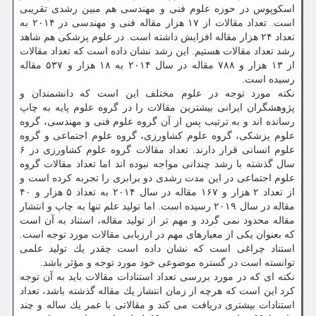
اسكوپوس در حوزه علوم فنی و مهندسی هم مبین رشدی تقریبی
است. تعداد مقالات از ۱۷ هزار مقاله فنی و مهندسی در ۲۰۱۴ به
تعداد ۲۴ هزار مقاله افزایش داشته است. در علوم پزشكی هم شاهد
رشد تعداد مقالات هستیم. این رشد نشان داده است كه تعداد مقالات
از ۱۳ هزار و ۷۸۸ مقاله در سال ۲۰۱۴ به ۱۸ هزار و ۵۳۷ مقاله
رسیده است.
نكته مورد توجه در علوم مختلف این است كه دانشمندان و
پژوهشگران ایرانی بیشترین مقالات را در گروه علوم پایه به چاپ
رسانده اند و به ترتیب پس از آن گروه علوم فنی و مهندسی، گروه
علوم پزشكی، گروه علوم كشاورزی، گروه علوم اجتماعی و گروه
علوم انسانی قرار دارند. تعداد مقالات گروه علوم كشاورزی در ۶
سال گذشته با رشد چندانی مواجه نبوده اند اما تعداد مقالات گروه
علوم اجتماعی در این مدت رشدی دو برابری را تجربه كرده است و
از تعداد ۲ هزار و ۱۶۷ مقاله در سال ۲۰۱۴ به تعداد ۵ هزار و ۴۰
مقاله در سال ۲۰۱۹ رسیده است. اما تولید علم تنها به چاپ و انتشار
مقاله محدود نمی گردد و مهم تر از تولید مقاله، استناد به آن است
كه بعنوان یكی از معیارهای مهم در ارزیابی مقالات مورد توجه است.
استناد چراغی است كه نشان داده است چقدر یك تولید علمی
توانسته است در گستره موضوعی خود مورد توجه و مؤثر باشد.
نكته ای كه در مورد بررسی تعداد استنادات مقالات باید به آن توجه
كرد این است كه هرچه از زمان انتشار یك مقاله گذشته باشد، تعداد
استنادات بیشتری دریافت می كند و مقالاتی با عمر یك ساله و چند