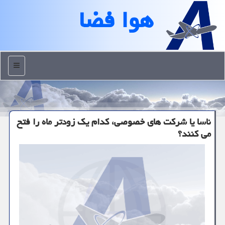
هوا فضا
منو
ناسا یا شركت های خصوصی، كدام یك زودتر ماه را فتح
می كنند؟