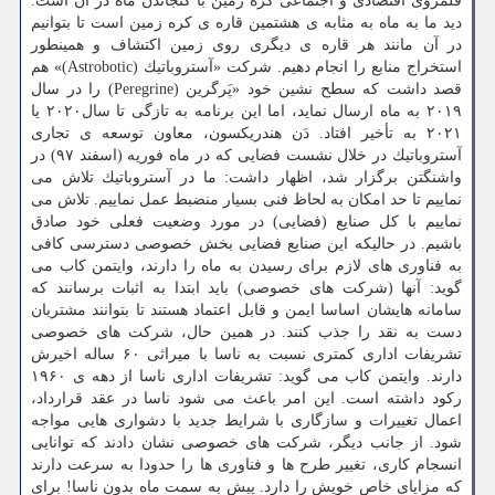
قلمروی اقتصادی و اجتماعی كره زمین با گنجاندن ماه در آن است.
دید ما به ماه به مثابه ی هشتمین قاره ی كره زمین است تا بتوانیم
در آن مانند هر قاره ی دیگری روی زمین اكتشاف و همینطور
استخراج منابع را انجام دهیم. شركت «آستروباتیك (Astrobotic)» هم
قصد داشت كه سطح نشین خود «پَرگرین (Peregrine) را در سال
۲۰۱۹ به ماه ارسال نماید، اما این برنامه به تازگی تا سال۲۰۲۰ یا
۲۰۲۱ به تأخیر افتاد. دَن هندریكسون، معاون توسعه ی تجاری
آستروباتیك در خلال نشست فضایی كه در ماه فوریه (اسفند ۹۷) در
واشنگتن برگزار شد، اظهار داشت: ما در آستروباتیك تلاش می
نماییم تا حد امكان به لحاظ فنی بسیار منضبط عمل نماییم. تلاش می
نماییم با كل صنایع (فضایی) در مورد وضعیت فعلی خود صادق
باشیم. در حالیكه این صنایع فضایی بخش خصوصی دسترسی كافی
به فناوری های لازم برای رسیدن به ماه را دارند، وایتمن كاب می
گوید: آنها (شركت های خصوصی) باید ابتدا به اثبات برسانند كه
سامانه هایشان اساسا ایمن و قابل اعتماد هستند تا بتوانند مشتریان
دست به نقد را جذب كنند. در همین حال، شركت های خصوصی
تشریفات اداری كمتری نسبت به ناسا با میراثی ۶۰ ساله اخیرش
دارند. وایتمن كاب می گوید: تشریفات اداری ناسا از دهه ی ۱۹۶۰
ركود داشته است. این امر باعث می شود ناسا در عقد قرارداد،
اعمال تغییرات و سازگاری با شرایط جدید با دشواری هایی مواجه
شود. از جانب دیگر، شركت های خصوصی نشان دادند كه توانایی
انسجام كاری، تغییر طرح ها و فناوری ها را حدودا به سرعت دارند
كه مزایای خاص خویش را دارد. پیش به سمت ماه بدون ناسا! برای