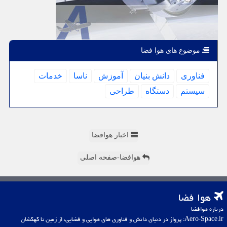
موضوع های هوا فضا
فناوری
دانش بنیان
آموزش
ناسا
خدمات
سیستم
دستگاه
طراحی
اخبار هوافضا
هوافضا-صفحه اصلی
هوا فضا
درباره هوافضا
Aero-Space.ir: پرواز در دنیای دانش و فناوری های هوایی و فضایی، از زمین تا کهکشان