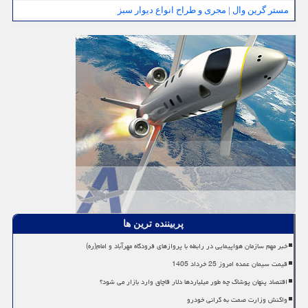
مستر گرین وال | مجری و طراح انواع دیوار سبز
پربیننده ترین ها
خبر مهم سازمان هواپیمایی در رابطه با پروازهای فرودگاه مهرآباد و امام(ره)
قیمت سیمان عمده امروز 25 خرداد 1405
اقتصاد پنهان پوشاک چه طور میلیاردها دلار قاچاق وارد بازار می شود؟
واکنش وزارت صمت به گرانی خودرو