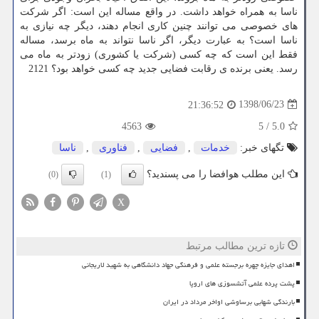
ناسا به همراه خواهد داشت. در واقع مساله این است: اگر شركت
های خصوصی می توانند چنین كاری انجام دهند، دیگر چه نیازی به
ناسا است؟ به عبارت دیگر، اگر ناسا نتواند به ماه برسد، مساله
فقط این است كه چه كسی (شركت یا كشوری) زودتر به ماه می
رسد. یعنی برنده ی رقابت فضایی جدید چه كسی خواهد بود؟ 2121
1398/06/23
21:36:52
4563
5
/
5.0
تگهای خبر:
خدمات
,
فضایی
,
فناوری
,
ناسا
این مطلب هوافضا را می پسندید؟
(0)
(1)
X
تازه ترین مطالب مرتبط
اهدای جایزه چهره برجسته علمی و فرهنگی جهاد دانشگاهی به شهید لاریجانی
پشت پرده علمی آتشسوزی های اروپا
بارندگی شهابی برساوشی اواخر مرداد در ایران