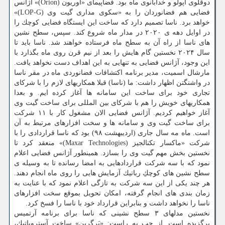
دوقلوی آپولو و خدابانوی ماه بود. فضاپیمای «اوریون (Orion)» آژانس
فضایی هم فضانوردان را به «سكوی مداری گیت وی (LOP-G)»
خواهد برد. ناسا تصمیم دارد كه ساخت این ایستگاه فضایی كوچك را
در اوایل دهه ی ۲۰۲۰ در مدار ماه شروع كند. سپس، سطح نشین
های ناسا از راه آن به سطح ماه فرستاده خواهند شد. ناسا باید تا
سال ۲۰۲۴ نخستین گام هایش را بعد از نیم قرن روی ماه بگذارد با
این وجود، آژانس فضایی به تنهایی به این اهداف دست نخواهد یافت.
مارشال اسمیت، مدیر برنامه اكتشافات فضانوردی ماه در مقر ناسا
در واشنگتن اظهار داشت: ما (ناسا) قبلا همكاریهای لازم را با شركای
تجاری خود برای ساخت این سامانه ها آغاز كرده ایم. و بعدا
همكاریهای خویش را هم با شركای بین المللی برای ساخت گیت وی
آغاز خواهیم كردیم. آژانس فضایی الان مشغول كار با ۱۱ شركت
برای ساخت گیت وی و سامانه ها و سخت افزارهای مرتبط به آن
است. ماه مه سال جاری (اردیبهشت ۹۸) بود كه ناسا قراردادی را با
شركت «ماكسار تكنالجیز (Maxar Technologies)» منعقد كرد تا
نخستین بخش مهم گیت وی را بسازد. همینطور آژانس فضایی اعلام
نمود كه با سه شركت قراردادهایی به امضا رسانده تا به وسیله ی
سطح نشین های كوچكِ رباتیك آزمایش هایی را روی ماه انجام دهند.
هر چند یكی از این سه شركت به تازگی اعلام نمود كه با عنایت به
زمان بندی های انجام گرفته، امكان تحویل بموقع سخت افزارهای
ناسا را نخواهد داشت و بنابراین قرارداد خود با ناسا را فسخ كرد.
نخستین مدلهای ۳ سطح نشینی كه ناسا برای برنامه آرتمیس
برگزیده است. از چپ به راست: «پَرگرین» ساخت آستروباتیك،