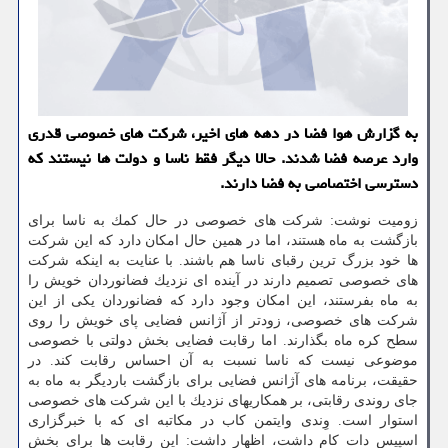
به گزارش هوا فضا در دهه های اخیر، شركت های خصوصی قدری
وارد عرصه فضا شدند. حالا دیگر فقط ناسا و دولت ها نیستند كه
دسترسی اختصاصی به فضا دارند.
زومیت نوشت: شركت های خصوصی در حال كمك به ناسا برای
بازگشت به ماه هستند، اما در همین حال امكان دارد كه این شركت
ها خود بزرگ ترین رقبای ناسا هم باشند. با عنایت به اینكه شركت
های خصوصی تصمیم دارند در آینده ای نزدیك فضانوردان خویش را
به ماه بفرستند، این امكان وجود دارد كه فضانوردان یكی از این
شركت های خصوصی، زودتر از آژانس فضایی پای خویش را روی
سطح كره ماه بگذارند. اما رقابت فضایی بخش دولتی با خصوصی
موضوعی نیست كه ناسا نسبت به آن احساس رقابت كند. در
حقیقت، برنامه های آژانس فضایی برای بازگشت باردیگر به ماه به
جای روندی رقابتی، بر همكاریهای نزدیك با این شركت های خصوصی
استوار است. وِندی وایتمن كاب در مكاتبه ای كه با خبرگزاری
اسپیس دات كام داشت، اظهار داشت: این رقابت ها برای بخش