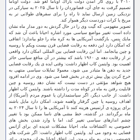
۲۰۱۰ با روی كار آمدن دولت باراك اوباما لغو شد. دولت اوباما
تصمیم گرفت به جای آن، فضانوردان را تا سال ۲۰۲۵ به سیاركی در
نزدیكی زمین ارسال نماید تا راه را برای سفرهای طولانی تر به
مریخ یا كرات دوردست دیگر هموار كند.
تصویر مفهومی كه گیت وی را در حال گردش به دور مدار ماه نشان
داده است تغییر مواضع سیاسی مورد اشاره احیانا باعث آن شد كه
مایك پِنس، بازگشت آمریكایی ها به كره ماه را جلو بیاندازد؛ اتفاقی
كه امكان دارد این دفعه به رقابت فضایی قرن بیست ویكم با روسیه
و چین بیانجامد. اما این رقابت فضایی بین المللی امكان دارد واقعی
تر از رقابت دهه ی ۱۹۶۰ باشد كه بیشتر در آن منافع سیاسی حائز
اهمیت بود. وایتمن كاب اظهار داشت: وقتی ایده ی یك رقابت فضایی
جدید به ذهن ها متبادر می شود، معمولا تمایلات سیاسی منتهی به
خرج كردن پول بیش تری در بخش فضا می شود. وی در ادامه افزود
هیچ شواهد مؤثقی در دست نیست كه نشان دهد روسیه و چین
قابلیت رفتن به ماه در كوتاه مدت را داشته باشند. وایتمن كاب اظهار
داشت: از جانب دیگر، اگر سیاستمداران یا عموم مردم (آمریكا) از
اهداف روسیه یا چین گرفتار واهمه شوند، امكان دارد مایل باشند
برای پروژه ی آرتمیس هزینه كنند تا آمریكایی ها را تا سال ۲۰۲۴ به
ماه برگردانند. در گذشته، خط مشی های ناسا ممكن بود با تغییر
چشم اندازهای سیاسی تغییر كند، اما با وارد شدن بخش های
خصوصی به اكتشافات ماه، احیانا مشكلات عدیده ای برای آژانس
فضایی به وجود می آید. وایتمن كاب اظهار داشت: اگر شركت های
خصوصی زودتر به ماه بروند، این اتفاق احیانا بحران وجودی برای