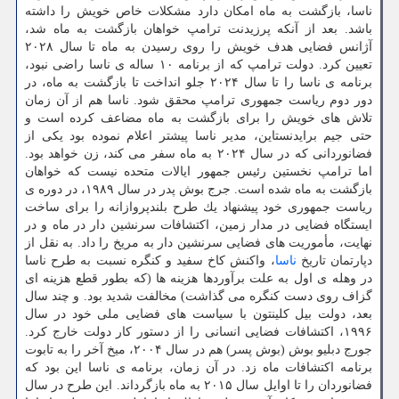
ناسا، بازگشت به ماه امكان دارد مشكلات خاص خویش را داشته
باشد. بعد از آنكه پرزیدنت ترامپ خواهان بازگشت به ماه شد،
آژانس فضایی هدف خویش را روی رسیدن به ماه تا سال ۲۰۲۸
تعیین كرد. دولت ترامپ كه از برنامه ۱۰ ساله ی ناسا راضی نبود،
برنامه ی ناسا را تا سال ۲۰۲۴ جلو انداخت تا بازگشت به ماه، در
دور دوم ریاست جمهوری ترامپ محقق شود. ناسا هم از آن زمان
تلاش های خویش را برای بازگشت به ماه مضاعف كرده است و
حتی جیم برایدنستاین، مدیر ناسا پیشتر اعلام نموده بود یكی از
فضانوردانی كه در سال ۲۰۲۴ به ماه سفر می كند، زن خواهد بود.
اما ترامپ نخستین رئیس جمهور ایالات متحده نیست كه خواهان
بازگشت به ماه شده است. جرج بوش پدر در سال ۱۹۸۹، در دوره ی
ریاست جمهوری خود پیشنهاد یك طرح بلندپروازانه را برای ساخت
ایستگاه فضایی در مدار زمین، اكتشافات سرنشین دار در ماه و در
نهایت، مأموریت های فضایی سرنشین دار به مریخ را داد. به نقل از
دپارتمان تاریخ
ناسا
، واكنش كاخ سفید و كنگره نسبت به طرح ناسا
در وهله ی اول به علت برآوردها هزینه ها (كه بطور قطع هزینه ای
گزاف روی دست كنگره می گذاشت) مخالفت شدید بود. و چند سال
بعد، دولت بیل كلینتون با سیاست های فضایی ملی خود در سال
۱۹۹۶، اكتشافات فضایی انسانی را از دستور كار دولت خارج كرد.
جورج دبلیو بوش (بوش پسر) هم در سال ۲۰۰۴، میخ آخر را به تابوت
برنامه اكتشافات ماه زد. در آن زمان، برنامه ی ناسا این بود كه
فضانوردان را تا اوایل سال ۲۰۱۵ به ماه بازگرداند. این طرح در سال