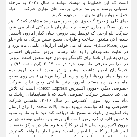
است كه این فضاپیما و موشك بتوانند تا سال ۲۰۲۱ به مرحله
عملیاتی برسند و بتوانند برخی برنامه های تجاری شركت - احیانا
حمل ماهواره های تجاری - را برعهده بگیرند.
نمای كلی از طرح گیت وی. در تصویر می توانید مشاهده كنید كه هر
بخش ایستگاه مداری توسط چه سازمان یا شركتی ایجاد می شود
شركت بلو ارجین كه توسط جِف بزوس، بنیان گذار آمازون تأسیس
شده، الان مشغول ساخت و طراحی سطح نشین بزرگی به نام «بلو
مون (Blue Moon)» است كه می خواهد ابزارهای علمی، ماه نورد و
در نهایت فضانوردان را به ماه برساند. بزوس مشتریان احتمالی
زیادی به غیر از ناسا برای كاوشگر بلو مون خود متصور است. بزوس
در مراسم معرفی ماه نورد خود در مه ۲۰۱۹ (اردیبهشت ۹۸) به
خبرنگاران اظهار داشت: مشتریان در مورد قابلیت فرود نرم
محموله، ماه نوردها، ابزارها و وسایل آزمایش های علمی روی سطح
ماه هیجان زده هستند. امروز، چنین قابلیتی وجود ندارد. شركت
خصوصی دیگر، «موون اكسپرس (Moon Express)» است كه تلاش
می كند نخستین شركت خصوصی باشد كه با فضاپیماهای رباتیك به
ماه می رود. موون اكسپرس در سال ۲۰۱۶، نخستین شركت
خصوصی بود كه توانست تأییدیه دولت ایالات متحده را برای ارسال
یك فضاپیمای رباتیك به سطح ماه دریافت كند. دید ما به ماه به مثابه
هشتمین قاره ی كره زمین است آلن برنستین
،
معاون توسعه جهانی
موون اكسپرس، سال قبل در كارگاه علوم ماه در مركز تحقیقات
ایمز ناسا در كالیفرنیا اظهار داشت: چشم انداز ما واقعا گسترش