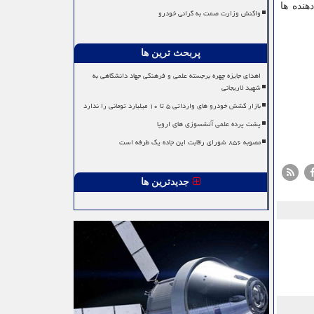
هنده ها
واکنش وزارت صمت به گرانی خودرو
پربحث ترین ها
اهدای جایزه چهره برجسته علمی و فرهنگی جهاد دانشگاهی به
شهید لاریجانی
بازار کشش خودرو های وارداتی ۵ تا ۱۰ میلیارد تومانی را ندارد
پشت پرده علمی آتشسوزی های اروپا
مصوبه ۸۵۶ شورای رقابت این جاده یک طرفه است
جدیدترین ها