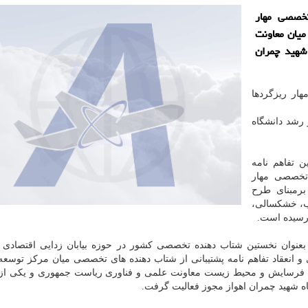
تخصصی مهار
میان معاونت
شهید چمران
ار ریزگردها
رشد دانشگاه
ن تفاهم نامه
 تخصصی مهار
برمبنای طرح
آب، خشكسالی،
رسیده است.
 بعنوان نخستین شتاب دهنده تخصصی كشور در حوزه بیابان زدایی اقتصادی 
 و انعقاد تفاهم نامه پشتیبانی از شتاب دهنده های تخصصی میان مركز توسعه
، فرسایش و محیط زیست معاونت علمی و فناوری ریاست جمهوری و یكی ا
ه شهید چمران اهواز مجوز فعالیت گرفت.