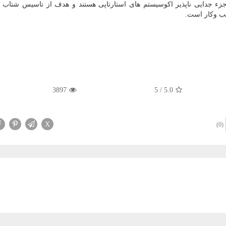
 جزء جدایی ناپذیر اكوسیستم های استارتاپی هستند و هدف از تاسیس شتاب د
سب وكار است.
3897
5
/
5.0
X
(0)