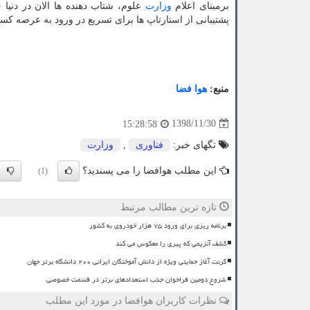
برمبنای اعلام
وزارت
علوم، شتاب دهنده ها الان در دنیا
پشتیبانی از استارتاپ ها برای تسریع در ورود به عرصه ك
منبع:
هوا فضا
1398/11/30
15:28:58
تگهای خبر:
فناوری
,
وزارت
این مطلب هوافضا را می پسندید؟
(1)
تازه ترین مطالب مرتبط
برنامه ریزی برای ورود ۷۵ هزار خودروی به کشور
کشف آنزیمی که پیری را معکوس می کند
گرنت آغاز حمایتی ویژه از دانش آموختگان ایرانی ۲۰۰ دانشگاه برتر جهان
شروع دومین فراخوان جذب استعدادهای برتر در قسمت خصوصی
نظرات کاربران هوافضا در مورد این مطلب