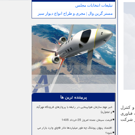
تبلیغات انتخابات مجلس
مستر گرین وال | مجری و طراح انواع دیوار سبز
پربیننده ترین ها
خبر مهم سازمان هواپیمایی در رابطه با پروازهای فرودگاه مهرآباد
و كنترل
و امام(ره)
 فناوری
قیمت سیمان عمده امروز 25 خرداد 1405
ز شركت
اقتصاد پنهان پوشاک چه طور میلیاردها دلار قاچاق وارد بازار می
شود؟