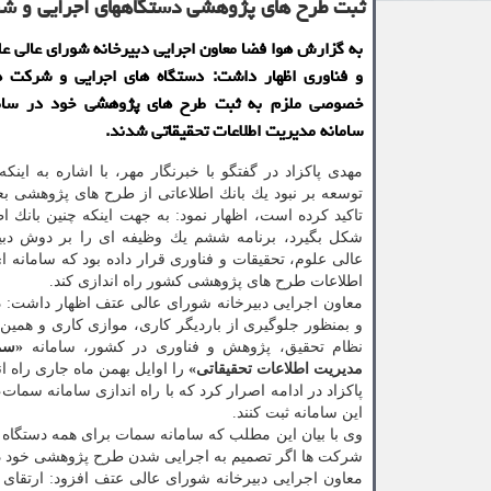
ثبت طرح های پژوهشی دستگاههای اجرایی و شرك
به گزارش هوا فضا معاون اجرایی دبیرخانه شورای عالی عل
و فناوری اظهار داشت: دستگاه های اجرایی و شركت ه
خصوصی ملزم به ثبت طرح های پژوهشی خود در سام
سامانه مدیریت اطلاعات تحقیقاتی شدند.
مهدی پاكزاد در گفتگو با خبرنگار مهر، با اشاره به اینك
توسعه بر نبود یك بانك اطلاعاتی از طرح های پژوهشی ب
تاكید كرده است، اظهار نمود: به جهت اینكه چنین بانك ا
شكل بگیرد، برنامه ششم یك وظیفه ای را بر دوش دبی
عالی علوم، تحقیقات و فناوری قرار داده بود كه سامانه ا
اطلاعات طرح های پژوهشی كشور راه اندازی كند.
معاون اجرایی دبیرخانه شورای عالی عتف اظهار داشت: د
و بمنظور جلوگیری از باردیگر كاری، موازی كاری و همین
نظام تحقیق، پژوهش و فناوری در كشور، سامانه
«سما
مدیریت اطلاعات تحقیقاتی»
را اوایل بهمن ماه جاری راه ان
پاكزاد در ادامه اصرار كرد كه با راه اندازی سامانه سمات
این سامانه ثبت كنند.
وی با بیان این مطلب كه سامانه سمات برای همه دستگاه 
شركت ها اگر تصمیم به اجرایی شدن طرح پژوهشی خود دارن
معاون اجرایی دبیرخانه شورای عالی عتف افزود: ارتقای 