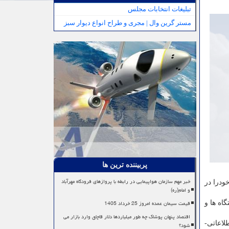
تبلیغات انتخابات مجلس
مستر گرین وال | مجری و طراح انواع دیوار سبز
پربیننده ترین ها
خبر مهم سازمان هواپیمایی در رابطه با پروازهای فرودگاه مهرآباد
ودرا در
و امام(ره)
قیمت سیمان عمده امروز 25 خرداد 1405
اه ها و
اقتصاد پنهان پوشاک چه طور میلیاردها دلار قاچاق وارد بازار می
لاعاتی-
شود؟