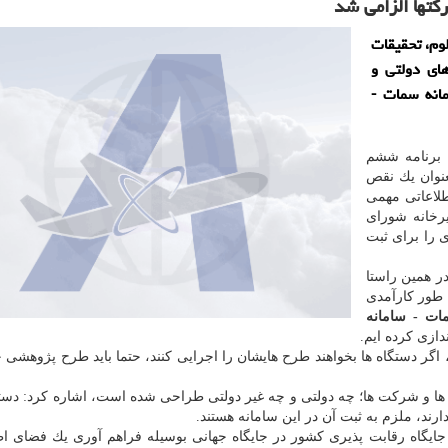
تها الزامی شد
وم، تحقیقات
ای دولتی و
انه سمات -
ه برنامه ششم
عنوان یك نقص
طلاعاتی مهمی
رخانه شورای
ی را برای ثبت
ر همین راستا
 طور كارآمدی
ت - سامانه
دازی كرده ایم.
، اگر دستگاه ها بخواهند طرح هایشان را اجرایی كنند، حتما باید طرح پژوهشی خ
ها و شركت ها؛ چه دولتی و چه غیر دولتی طراحی شده است، اشاره كرد: دستگ
د، ملزم به ثبت آن در این سامانه هستند.
جایگاه رقابت پذیری كشور در جایگاه جهانی بوسیله فراهم آوری یك فضای اط