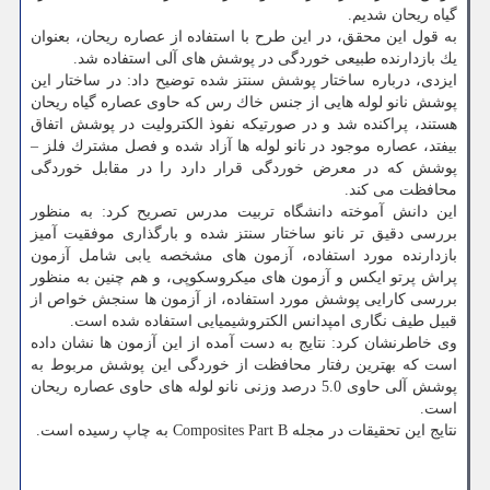
گیاه ریحان شدیم.
به قول این محقق، در این طرح با استفاده از عصاره ریحان، بعنوان
یك بازدارنده طبیعی خوردگی در پوشش های آلی استفاده شد.
ایزدی، درباره ساختار پوشش سنتز شده توضیح داد: در ساختار این
پوشش نانو لوله هایی از جنس خاك رس كه حاوی عصاره گیاه ریحان
هستند، پراكنده شد و در صورتیكه نفوذ الكترولیت در پوشش اتفاق
بیفتد، عصاره موجود در نانو لوله ها آزاد شده و فصل مشترك فلز –
پوشش كه در معرض خوردگی قرار دارد را در مقابل خوردگی
محافظت می كند.
این دانش آموخته دانشگاه تربیت مدرس تصریح كرد: به منظور
بررسی دقیق تر نانو ساختار سنتز شده و بارگذاری موفقیت آمیز
بازدارنده مورد استفاده، آزمون های مشخصه یابی شامل آزمون
پراش پرتو ایكس و آزمون های میكروسكوپی، و هم چنین به منظور
بررسی كارایی پوشش مورد استفاده، از آزمون ها سنجش خواص از
قبیل طیف نگاری امپدانس الكتروشیمیایی استفاده شده است.
وی خاطرنشان كرد: نتایج به دست آمده از این آزمون ها نشان داده
است كه بهترین رفتار محافظت از خوردگی این پوشش مربوط به
پوشش آلی حاوی 5.0 درصد وزنی نانو لوله های حاوی عصاره ریحان
است.
نتایج این تحقیقات در مجله Composites Part B به چاپ رسیده است.