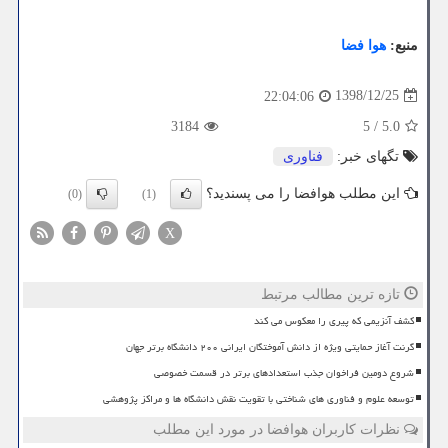
منبع:
هوا فضا
1398/12/25
22:04:06
3184
5
/
5.0
تگهای خبر:
فناوری
این مطلب هوافضا را می پسندید؟
(0)
(1)
X
تازه ترین مطالب مرتبط
کشف آنزیمی که پیری را معکوس می کند
گرنت آغاز حمایتی ویژه از دانش آموختگان ایرانی ۲۰۰ دانشگاه برتر جهان
شروع دومین فراخوان جذب استعدادهای برتر در قسمت خصوصی
توسعه علوم و فناوری های شناختی با تقویت نقش دانشگاه ها و مراکز پژوهشی
نظرات کاربران هوافضا در مورد این مطلب