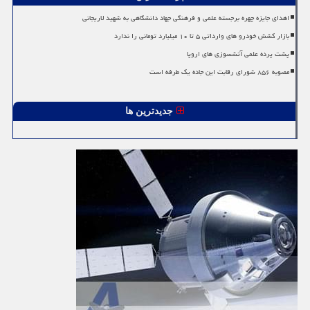
اهدای جایزه چهره برجسته علمی و فرهنگی جهاد دانشگاهی به شهید لاریجانی
بازار کشش خودرو های وارداتی ۵ تا ۱۰ میلیارد تومانی را ندارد
پشت پرده علمی آتشسوزی های اروپا
مصوبه ۸۵۶ شورای رقابت این جاده یک طرفه است
جدیدترین ها