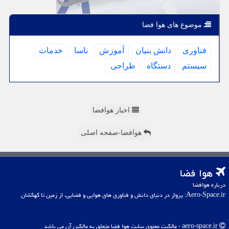
موضوع های هوا فضا
فناوری
دانش بنیان
آموزش
ناسا
خدمات
سیستم
دستگاه
طراحی
اخبار هوافضا
هوافضا-صفحه اصلی
هوا فضا
درباره هوافضا
Aero-Space.ir: پرواز در دنیای دانش و فناوری های هوایی و فضایی، از زمین تا کهکشان
aero-space.ir - مالکیت معنوی سایت هوا فضا متعلق به مالکین آن می باشد