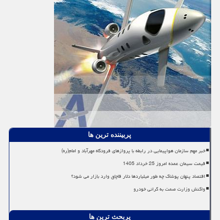
پربیننده ترین ها
خبر مهم سازمان هواپیمایی در رابطه با پروازهای فرودگاه مهرآباد و امام(ره)
قیمت سیمان عمده امروز 25 خرداد 1405
اقتصاد پنهان پوشاک چه طور میلیاردها دلار قاچاق وارد بازار می شود؟
واکنش وزارت صمت به گرانی خودرو
پربحث ترین ها