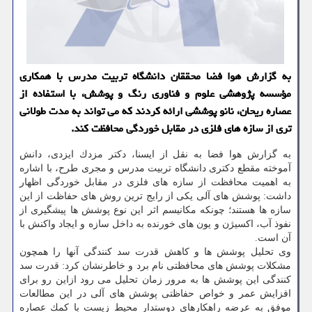
به گزارش هوا فضا محققان دانشگاه تربیت مدرس با همكاری
مؤسسه پژوهشی علوم و فناوری رنگ و پوشش، با استفاده از
عصاره ریحان، نانو پوششی ارائه كردند كه می تواند به مدت طولانی
تری از سازه های فلزی در مقابل خوردگی محافظت كند.
به گزارش هوا فضا به نقل از ایسنا، دكتر مزدك ایزدی، دانش
آموخته مقطع دكتری دانشگاه تربیت مدرس و مجری طرح، با اشاره
به اهمیت محافظت از سازه های فلزی در مقابل خوردگی اظهار
داشت: پوشش های آلی یكی از رایج ترین روش های حفاظت از این
سازه ها هستند؛ چونكه مكانیسم اثر این نوع پوشش ها پیشگیری از
نفوذ آب، اكسیژن و یون های خورنده به داخل سازه و ایجاد واكنش با
آن است.
وی تحلیل پوشش ها و كاهش قدرت سد كنندگی آنها را همچون
مشكلات پوشش های محافظتی نام برد و خاطرنشان كرد: قدرت سد
كنندگی این پوشش ها به مرور زمان تحلیل می رود ازاین رو برای
افزایش عمر و خواص حفاظتی پوشش های آلی در این مطالعات
موفق به عرضه راهكارهای دوستدار محیط زیست با كمك عصاره