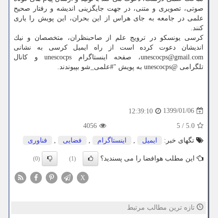
صوتی، تصویری و متنی، در جهت جایگزینی اندیشه و رفتار صحیح
علمی در جامعه به جای هراس از این بحران، این پویش را یاری
كنند.
كرسی یونسكو در ترویج علم از صاحبنظران، متخصصان و نیك
اندیشان دعوت كرده است از راه ایمیل كرسی به نشانی
unescocps@gmail.com، صفحه اینستاگرام unescocps و كانال
تلگرامی @unescocps به پویش "#علمی_شو بپیوندند.
1399/01/06
12:39:10
4056
5
/
5.0
تگهای خبر:
ایمیل
,
اینستاگرام
,
فضایی
,
فناوری
این مطلب هوافضا را می پسندید؟
(0)
(1)
X
تازه ترین مطالب مرتبط