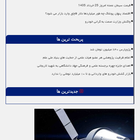
قیمت سیمان عمده امروز 25 خرداد 1405
اقتصاد پنهان پوشاک چه طور میلیاردها دلار قاچاق وارد بازار می شود؟
واکنش وزارت صمت به گرانی خودرو
پربحث ترین ها
پژوپارس ۶۴۰ میلیون تومان شد
اعلام ظرفیت پژوهشی هر عضو هیات علمی از حمایت های بنیاد ملی علم
اهدای جایزه چهره برجسته علمی و فرهنگی جهاد دانشگاهی به شهید لاریجانی
بازار کشش خودرو های وارداتی ۵ تا ۱۰ میلیارد تومانی را ندارد
جدیدترین ها