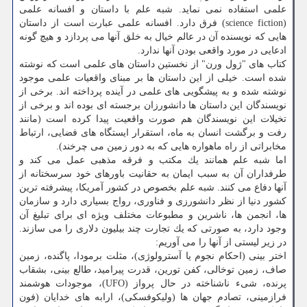
علمی استفاده نمی نماید. شبه علم با داستان و افسانه علمی
(science fiction) فرق دارد. افسانه علمی عبارت است از داستان
هایی كه نویسنده آن در عالم خیال به خلق آنها می پردازد و هیچ گونه
ادعایی در مورد واقعی بودن آنها ندارد.
كتاب های "ژول ورن" از نخستین داستان های علمی است كه نوشته
شده است. خیلی از این داستان ها بر مبنای واقعیات علمی موجود
نوشته شده و به پیشگویی های علمی در آینده پرداخته اند. برخی از
نویسندگان این داستان ها دانشورزان برجسته ای بوده اند و برخی از
تخیلات این نویسندگان هم صورت واقعیت پیدا كرده است (مانند
رفت و برگشت انسان به ماه، استقرار ایستگاه های فضایی، ارتباط
مخابراتی از راه ماهواره هایی كه به دور زمین می چرخند).
اما شبه علم همانند یك مكتب و فرقه مذهبی عمل می كند و
طرفداران آن به سبب ایمان به حقانیت باورهای خود سرسختانه از
آنها دفاع می كنند. شبه علم بخصوص در كشور آمریكا، پیشرفته ترین
كشور دنیا از نظر دانشورزی و فناوری، رواج بسیاری دارد و سازمان
ها، انجمن ها، ناشرین و مطبوعات مختلف ویژه ای برای تبلیغ آن
وجود دارد، به صورتی كه یك تجارت چند بیلیون دلاری را می سازند.
در زیر لیستی از آنها را می آوریم:
اختر بینی (احكام نجوم یا آسترولوژی)، مثلت برمودا، پاگنده، زمین
صاف، زمین توخالی، كفن تورین، قدرت پیرامید، طالع بینی، بشقاب
پرنده، شیء ناشناخته در حال پرواز (UFO)، موجودات هوشمند
فرازمینی، تصادم جهان ها (ولیكوفسكی)، ارابه های خدایان (فون