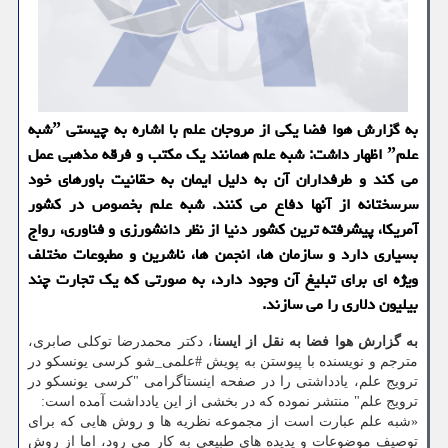
به گزارش هوا فضا یكی از مروجان علم با اشاره به چیستی ˮشبه
علمˮ اظهار داشت: شبه علم همانند یك مكتب و فرقه مذهبی عمل
می كند و طرفداران آن به دلیل ایمان به حقانیت باورهای خود
سرسختانه از آنها دفاع می كنند. شبه علم بخصوص در كشور
آمریكا، پیشرفته ترین كشور دنیا از نظر دانشورزی و فناوری، رواج
بسیاری دارد و سازمان ها، انجمن ها، ناشرین و مطبوعات مختلف
ویژه ای برای تبلیغ آن وجود دارد، به صورتی كه یك تجارت چند
بیلیون دلاری را می سازند.
به گزارش هوا فضا به نقل از ایسنا
، دكتر محمدرضا توكلی صابری،
مترجم و نویسنده با پیوستن به پویش #علمی_شو كرسی یونسكو در
ترویج علم، یادداشتی را در صفحه اینستاگرامی "كرسی یونسكو در
ترویج علم" منتشر نموده كه در بخشی از این یادداشت آمده است:
«شبه علم عبارت است از مجموعه نظریه ها و روش هایی كه برای
توصیف موضوعات و پدیده های طبیعی به كار می رود، اما از روش