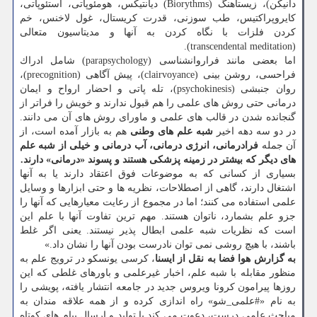
دانیكن)، زیستاهنگ (Biorythms) دیانتیكس، هومئوپاتی، استئوپاتی،
كایروپراكتیس، طب سوزنی، قدرت كریستال، غول لاخنس، خم
كردن فلزات با نگاه كردن به آنها و مدیتاسیون متعالی
(transcendental meditation).
اما بعضی مانند فراروانشناسی (parapsychology) شامل ادراك
فراحسی، روشن بینی (clairvoyance)، پیش آگاهی (precognition)،
روان جنبشی (psychokinesis)، تله پاتی و احضار ارواح و ایمان
درمانی حتی روش های علمی را هم قبول ندارند و خویش را فراتر از
گنجانده شدن در قالب های علمی و ماورای روش های آن می دانند.
در دو سه دهه اخیر
شبه علم های وطنی
هم به بازار آمده است، از
آن جمله
فرادرمانی، انرژی درمانی، آب درمانی و خیلی از شبه علم
های دیگر كه بیشتر در زمینه پزشكی هستند و پسوند «درمانی» دارند.
بسیاری از كسانی كه به موضوعات فوق اعتقاد دارند یا به آنها
اشتغال دارند، گاهی از اصطلاحات، نظریه ها و حتی ابزارها و وسایل
علمی استفاده می كنند؛ اما در مجموع از رعایت معیارهایی كه آنها را
جزو علم بشمارد، ناتوان هستند. مهم ترین تفاوت آنها با علم این
است كه نظریات شبه علمی ابطال پذیر نیستند. یعنی اگر غلط
باشند، با هیچ روشی نمی توان نادرست بودن آنها را نشان داد.»
به گزارش هوا فضا به نقل از ایسنا
، كرسی یونسكو در ترویج علم به
منظور مقابله با شبه علم، اخبار غیرعلمی و باورهای غلطی كه این
روزها پیرامون كرونا ویروس جدید در جامعه انتشار یافته، پویشی را
به نام «#علمی_شو» راه اندازی كرده و از همه علاقه مندان به
مباحث علمی درست، دعوت می كند با تولید و ارسال پیام های كوتاه