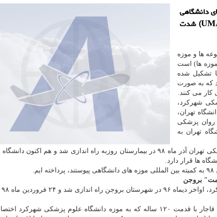
ای دانشگاهی
كشور در كمیته بین المللی موزه های دانشگاهی (UMAC) شدت
وعه ها و موزه
موزه ها) است
ا تشكیل شده
د كه به صورت
 كار می كنند.
پزشكی شهركرد،
شگاه تهران،
 روان پزشكی
اه تهران به
این در حالیست كه موزه روان پزشكی دانشگاه علوم پزشكی تهران آذر ماه ۹۸ در بیمارستان روزبه راه اندازی شد و هم اكنون 
گاه ها قرار دارد.
امت" بروجن
"موزه تا
ساختمان مریض خانه قدیم بروجن به جای مانده از زمان قاجار با قدمت ۱۲۰ ساله كه به موزه دانشگاه علوم پزشكی شهرك