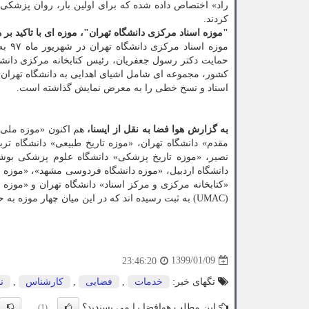
كردند.
"موزه اسناد مركزی دانشگاه تهران"، موزه ای با تاكید بر 
موزه اسناد مركزی دانشگاه تهران در شهریور ماه ۹۷ به همت عباس توكلی جلودار،
حمایت دكتر رسول جعفریان، رئیس كتابخانه مركزی دانشگاه 
كشور، مجموعه ای شامل اشیای اهدایی به دانشگاه تهران، 
اسناد و نسخ خطی را به معرض نمایش گذاشته است.
به گزارش هوا فضا به نقل از ایسنا،
هم اكنون «موزه ملی 
مقدم» دانشگاه تهران، «موزه تاریخ طبیعی» دانشگاه تر
نصیر، «موزه تاریخ پزشكی» دانشگاه علوم پزشكی بوش
دانشگاه اردبیل، «موزه دانشگاه فردوسی مشهد»، «موزه و
«كتابخانه مركزی و مركز اسناد» دانشگاه تهران و «موزه
(UMAC) به ثبت رسیده اند كه در این میان چهار موزه به حوزه پزشكی اختصاص دارند.
1399/01/09
23:46:20
تگهای خبر:
خدمات
,
فضایی
,
كارشناس
,
ن
این مطلب هوافضا را می پسندید؟
(1)