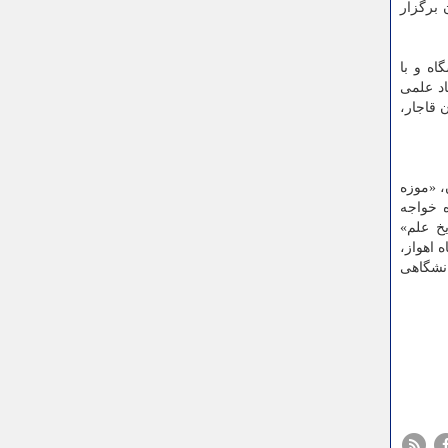
یران كرده و اولین كنگره های این حوزه را در دهه ۶۰ در ایران برگزار
ه و با
اد علمی
 قاجار،
، «موزه
ه خواجه
خ علم»
 اهواز،
انشگاهی