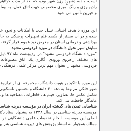
است، بلدیه (شهرداری) شهر بوده كه بعد از مدت كوتاهی 
رادیولوژی و رنگ آمیزی مخصوص جهت اتاق عمل، به بیمارست
و خیرین تأمین می شود.
این موزه با هدف آشنایی نسل جدید با امكانات و نحوه 
شده و در آن بیشتر از یكصد قلم تجهیزات پزشكی به جا
بهداشتی و درمانی استان در معرض دید عموم قرار گرفته
نمایش سیر تحول دانشگاه در موزه فردوسی مشهد
"موزه 
های مختلف راهروی ورودی، گالری یك، اتاق مطبوعات، 
فردوسی مشهد را بعنوان مهم ترین مركز علمی فرهنگی شرق كشور در یك بستر ۷۰ س
این موزه با تاكید بر هویت دانشگاه، مجموعه ای از ترا
صور فلكی مربوط به دهه ۴۰ دانشگا
شامل عكس ها، تصاویر، فیلم ها، خاطرات، مصاحبه ها و هرچ
ماندگار حافظت می كند.
شناسایی تمدن های گذشته ایران در مؤسسه دیرینه شناسی
موسسه دیرینه شناسی در سا
اصلی این موسسه، انجام تحقیقات علمی دانشگاهی در زم
ممالك همجوار به استناد پژوهش های دیرینه شناسی هنر بو