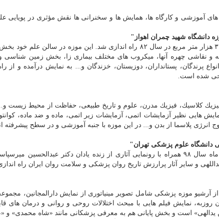
ی آموزشی و كارگاه ها، همایش ها و سخنرانی ها نقش مؤثری در پویایی علم
ه دانشگاه شهید چمران اهواز"
موزه "دانشگاه شهید چمران اهواز" در فضایی به مساحت ۳ هزار متر مربع در سال ۸۲ راه اندازی شد. این موزه در سالن ع
ه و نقاشی چهره آنها، میكروب های مختلف بیماری زا، بخش زمین شناسی و..
پرندگان، پستانداران، دوزیستان، خزندگان و... به نمایش درآمده و از را
حی شده است.
یك كلاسیك، فیزیك مدرن، علوم و تاریخ طبیعی، حفاظت از محیط زیست و... 
ش هایی نظیر آزمایشات اتمی، آزمایشات زیر اتمی، ماده و ضد ماده، كوانتوم
انرژی پلاسما از بدن و... در این موزه با جنبه آموزشی و در سطح پیشرفته ا
كی دانشگاه علوم پزشكی تهران"
موزه روان پزشكی دانشگاه علوم پزشكی تهران ۲۱ آذر ماه سال ۹۸ همراه با رونمایی آثاری از زنده یادان دكتر عبدالحسین 
للهی و سایر آثار پرارزش تاریخ روان پزشكی و سلامت روان ایران راه اندازی
 آرشیو موزه پزشكی شامل تصویر مینیاتوری از نمایش دارالمجانین، مجموعه
روزبه، نمایش فیلم هایی با مبحث اختلالات روحی و روانی و درمان های قاب
 یدالهی» است و بخش پایانی هم به معرفی پزشكانی مانند «شاه محمدی» و «عل