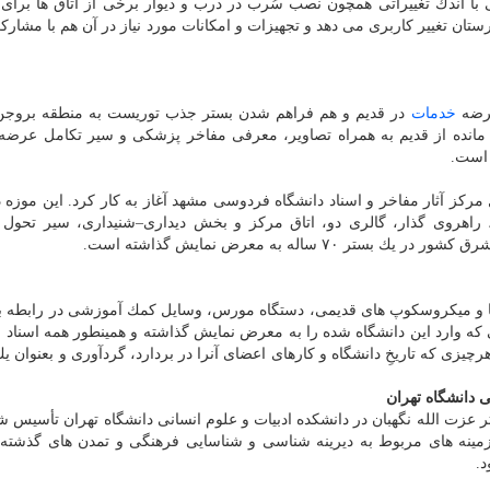
با اندك تغییراتی همچون نصب سُرب در درب و دیوار برخی از اتاق ها برای 
ان تغییر كاربری می دهد و تجهیزات و امكانات مورد نیاز در آن هم با مشار
عرضه
خدمات
در قدیم و هم فراهم شدن بستر جذب توریست به منطقه بروجن، 
 مانده از قدیم به همراه تصاویر، معرفی مفاخر پزشكی و سیر تكامل عرض
 است.
دانشگاه فردوسی مشهد" در اردیبهشت ماه ۹۷ ذیل مركز آثار مفاخر و اسناد دانشگاه فردوسی مشهد آغاز به كار كرد. این 
راهروی گذار، گالری دو، اتاق مركز و بخش دیداری–شنیداری، سیر تحول د
اله به معرض نمایش گذاشته است.
زوها و میكروسكوپ های قدیمی، دستگاه مورس، وسایل كمك آموزشی در رابطه ب
ه و نخستین تلسكوپی كه وارد این دانشگاه شده را به معرض نمایش گذاشته و همینطور همه اسنا
یزی كه تاریخِ دانشگاه و كارهای اعضای آنرا در بردارد، گردآوری و بعنوان یك
 دانشگاه تهران
ل ۱۳۳۸ به پیشنهاد استاد دكتر عزت الله نگهبان در دانشكده ادبیات و علوم انسانی دانشگاه تهران تأس
ینه های مربوط به دیرینه شناسی و شناسایی فرهنگی و تمدن های گذشته ا
د.