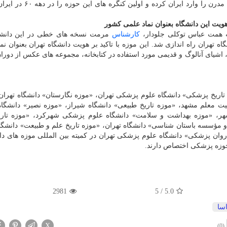
راد» اختصاص داده شده كه برای اولین بار، روان پزشكی مدرن را وارد ا
هویت این دانشگاه بعنوان نماد علمی كشور
كارشناس
مرمت نسخه های خطی در این دانشگا
تهران راه اندازی شد. این موزه با تاكید بر هویت دانشگاه تهران بعنوان نم
اشیای آنالوگ و قدیمی مورد استفاده در كتابخانه، مجموعه های عكس از دوران
تاریخ پزشكی» دانشگاه علوم پزشكی تهران، «موزه نگارستان» دانشگاه تهران
بیت معلم مشهد، «موزه تاریخ طبیعی» دانشگاه شیراز، «موزه نصیر» دانشگا
هر، «موزه بهداشت و سلامت» دانشگاه علوم پزشكی شهركرد، «موزه تاری
 مؤسسه باستان شناسی» دانشگاه تهران، «موزه تاریخ علم و طبیعت» دانشگاه
 روان پزشكی» دانشگاه علوم پزشكی تهران در كمیته بین المللی موزه های د
2981
5
/
5.0
اسا
X
(0)