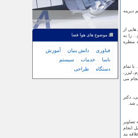
 دیرینه
لم خود بخش هایی از
موضوع های هوا فضا
. را به
ه منظره
فناوری
دانش بنیان
آموزش
ناسا
خدمات
سیستم
با تمام
دستگاه
طراحی
، لیزر،
نجام می
میرسپاسی، دكتر
 شد.
 تصاویر
ل انجام
اقه بند