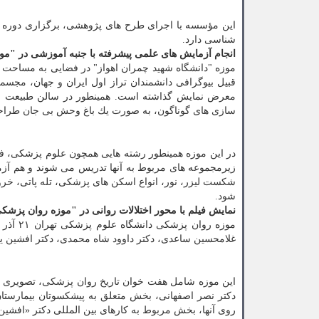
این مؤسسه با اجرای طرح های پژوهشی، برگزاری دوره ها
شناسی دارد.
انجام آزمایش های علمی پیشرفته با جنبه آموزشی در "موز
قبیل بیوگرافی دانشمندان تراز اول ایران و جهان، مجسم
معرض نمایش گذاشته است. همینطور در سالن طبیعت انواع 
سازی های گوناگون، به صورت یك باغ وحش بی جان طرا
در این موزه همینطور رشته هایی همچون علوم پزشكی، فیز
زیرمجموعه های مربوط به آنها تدریس می شوند و هم آزمای
شكست لیزر، نور، انواع اسكن های پزشكی، تله پاتی، خروج 
شود.
نمایش فیلم با محور اختلالات روانی در "موزه روان پزش
غلامحسین ساعدی، دكتر داوود شاه محمدی، دكتر افشین یدا
این موزه شامل هفت خوان تاریخ روان پزشكی، تصویری از
دكتر نصر اصفهانی، بخش متعلق به پیشكسوتان بیمارستان 
روی آنها، بخش مربوط به كارهای بین المللی دكتر «افشین