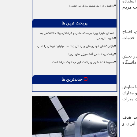
استفاده
واکنش وزارت صمت به گرانی خودرو
كت مردم
پربحث ترین ها
افتتاح
اهدای جایزه چهره برجسته علمی و فرهنگی جهاد دانشگاهی به
شهید لاریجانی
ه خدمات
بازار کشش خودرو های وارداتی ۵ تا ۱۰ میلیارد تومانی را ندارد
پشت پرده علمی آتشسوزی های اروپا
موزه در بخش
مصوبه ۸۵۶ شورای رقابت این جاده یک طرفه است
انشگاه
جدیدترین ها
ا نمایش
د و مدارك
 میراثِ
یس شد. هدف
یران و