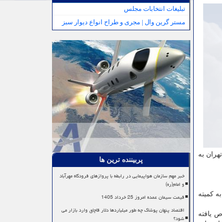
تبلیغات انتخابات مجلس
مستر گرین وال | مجری و طراح انواع دیوار سبز
دانشگاه تهران به
پربیننده ترین ها
خبر مهم سازمان هواپیمایی در رابطه با پروازهای فرودگاه مهرآباد
و امام(ره)
ریخ پزشكی سلامت" دانشگاه علوم پزشكی شهركرد، اواخر دیماه ۹۶ در شهرستان بروجن راه اندازی شد و ۲۴ فروردین ماه ۹۸ به كمیته
قیمت سیمان عمده امروز 25 خرداد 1405
اقتصاد پنهان پوشاک چه طور میلیاردها دلار قاچاق وارد بازار می
رد اختصاص یافته
شود؟