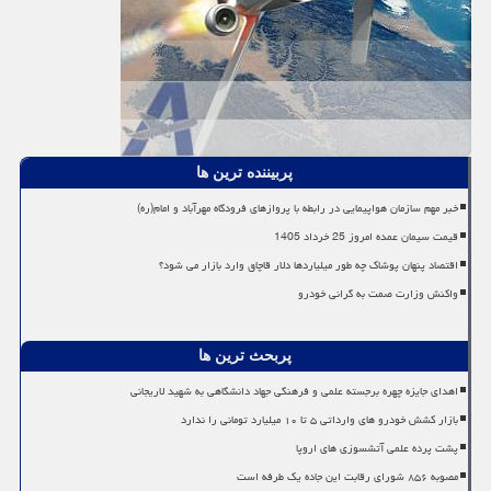
پربیننده ترین ها
خبر مهم سازمان هواپیمایی در رابطه با پروازهای فرودگاه مهرآباد و امام(ره)
قیمت سیمان عمده امروز 25 خرداد 1405
اقتصاد پنهان پوشاک چه طور میلیاردها دلار قاچاق وارد بازار می شود؟
واکنش وزارت صمت به گرانی خودرو
پربحث ترین ها
اهدای جایزه چهره برجسته علمی و فرهنگی جهاد دانشگاهی به شهید لاریجانی
بازار کشش خودرو های وارداتی ۵ تا ۱۰ میلیارد تومانی را ندارد
پشت پرده علمی آتشسوزی های اروپا
مصوبه ۸۵۶ شورای رقابت این جاده یک طرفه است