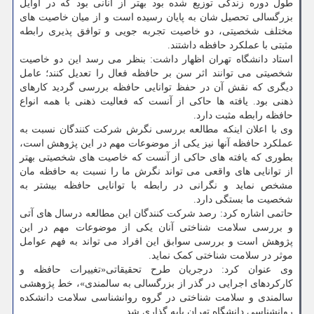
طول دوره زندگی توزیع شده بود بهتر از آنانی بود که در اوایل
بزرگسالی تحصیل شان به پایان رسیده است و از میان خاصیت های
مختلف شخصیتی، دو خاصیت تجربه جویی و توافق پذیری رابطه
مثبتی با عملکرد حافظه داشتند.
استاد دانشگاه تهران اظهار داشت: بنظر می رسد این دو خاصیت
شخصیتی می توانند اثر سن بر حافظه فعال را تعدیل کنند؛ عامل
دیگری که نقش آن در حفظ توانایی حافظه بررسی گردید کارهای
ذهنی بود. یافته ها حاکی از آنست که فعالیت ذهنی با همه انواع
حافظه رابطه مثبت دارد.
وی با اعلان اینکه مطالعه بررسی نگرش شرکت کنندگان نسبت به
عملکرد حافظه آنها نیز یکی از موضوعات مهم در این پژوهش است،
بطوری که یافته های حاکی از آنست که خاصیت های شخصیتی بهتر
از توانایی های واقعی می تواند نگرش ما را نسبت به حافظه مان
مشخص نماید و نگرانی در رابطه با توانایی حافظه بیشتر به
شخصیت ما بستگی دارد.
حاتمی اشاره کرد: رصد شرکت کنندگان این مطالعه درسال های آتی
و بررسی سلامت شناختی آنان یکی از موضوعات مهم در این
پژوهش است و بررسی سوابق این افراد می تواند به فهم عوامل
موثر در سلامت شناختی کمک نماید.
وی عنوان کرد: درجریان طرح تحقیقاتی«تغییرات حافظه و
کارکردهای اجرایی در گذر از بزرگسالی به سالمندی»، خط پژوهشی
سالمندی و سلامت شناختی در گروه روانشناسی سلامت دانشکده
روانشناسی دانشگاه تهران پایه گذاری شد.