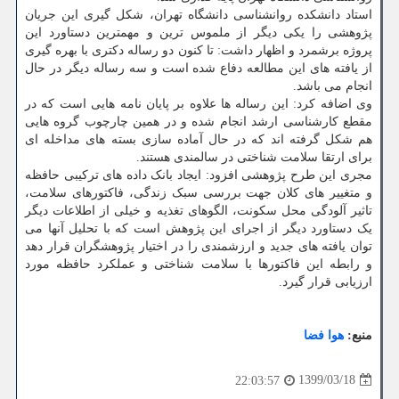
استاد دانشکده روانشناسی دانشگاه تهران، شکل گیری این جریان
پژوهشی را یکی دیگر از ملموس ترین و مهمترین دستاورد این
پروژه برشمرد و اظهار داشت: تا کنون دو رساله دکتری با بهره گیری
از یافته های این مطالعه دفاع شده است و سه رساله دیگر در حال
انجام می باشد.
وی اضافه کرد: این رساله ها علاوه بر پایان نامه هایی است که در
مقطع کارشناسی ارشد انجام شده و در همین چارچوب گروه هایی
هم شکل گرفته اند که در حال آماده سازی بسته های مداخله ای
برای ارتقا سلامت شناختی در سالمندی هستند.
مجری این طرح پژوهشی افزود: ایجاد بانک داده های ترکیبی حافظه
و متغییر های کلان جهت بررسی سبک زندگی، فاکتورهای سلامت،
تاثیر آلودگی محل سکونت، الگوهای تغذیه و خیلی از اطلاعات دیگر
یک دستاورد دیگر از اجرای این پژوهش است که با تحلیل آنها می
توان یافته های جدید و ارزشمندی را در اختیار پژوهشگران قرار دهد
و رابطه این فاکتورها با سلامت شناختی و عملکرد حافظه مورد
ارزیابی قرار گیرد.
منبع:
هوا فضا
1399/03/18
22:03:57