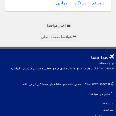
سیستم
دستگاه
طراحی
اخبار هوافضا
هوافضا-صفحه اصلی
هوا فضا
درباره هوافضا
Aero-Space.ir: پرواز در دنیای دانش و فناوری های هوایی و فضایی، از زمین تا کهکشان
aero-space.ir - مالکیت معنوی سایت هوا فضا متعلق به مالکین آن می باشد
میانبرهای هوا فضا
درباره ما
بک لینک
خرید رپورتاژ آگهی