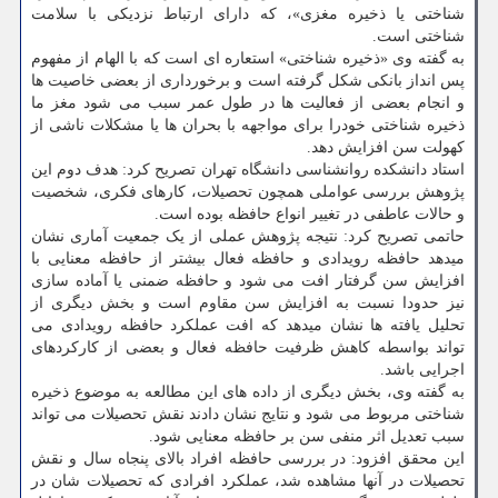
شناختی یا ذخیره مغزی»، که دارای ارتباط نزدیکی با سلامت
شناختی است.
به گفته وی «ذخیره شناختی» استعاره ای است که با الهام از مفهوم
پس انداز بانکی شکل گرفته است و برخورداری از بعضی خاصیت ها
و انجام بعضی از فعالیت ها در طول عمر سبب می شود مغز ما
ذخیره شناختی خودرا برای مواجهه با بحران ها یا مشکلات ناشی از
کهولت سن افزایش دهد.
استاد دانشکده روانشناسی دانشگاه تهران تصریح کرد: هدف دوم این
پژوهش بررسی عواملی همچون تحصیلات، کارهای فکری، شخصیت
و حالات عاطفی در تغییر انواع حافظه بوده است.
حاتمی تصریح کرد: نتیجه پژوهش عملی از یک جمعیت آماری نشان
میدهد حافظه رویدادی و حافظه فعال بیشتر از حافظه معنایی با
افزایش سن گرفتار افت می شود و حافظه ضمنی یا آماده سازی
نیز حدودا نسبت به افزایش سن مقاوم است و بخش دیگری از
تحلیل یافته ها نشان میدهد که افت عملکرد حافظه رویدادی می
تواند بواسطه کاهش ظرفیت حافظه فعال و بعضی از کارکردهای
اجرایی باشد.
به گفته وی، بخش دیگری از داده های این مطالعه به موضوع ذخیره
شناختی مربوط می شود و نتایج نشان دادند نقش تحصیلات می تواند
سبب تعدیل اثر منفی سن بر حافظه معنایی شود.
این محقق افزود: در بررسی حافظه افراد بالای پنجاه سال و نقش
تحصیلات در آنها مشاهده شد، عملکرد افرادی که تحصیلات شان در