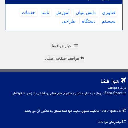
فناوری
دانش بنیان
آموزش
ناسا
خدمات
سیستم
دستگاه
طراحی
اخبار هوافضا
هوافضا-صفحه اصلی
هوا فضا
درباره هوافضا
Aero-Space.ir: پرواز در دنیای دانش و فناوری های هوایی و فضایی، از زمین تا کهکشان
aero-space.ir - مالکیت معنوی سایت هوا فضا متعلق به مالکین آن می باشد
میانبرهای هوا فضا