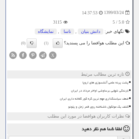
1399/03/24
14:37:53
3115
5
/
5.0
تگهای خبر:
دانش بنیان
,
ناسا
,
نمایشگاه
این مطلب هوافضا را می پسندید؟
(0)
(1)
X
تازه ترین مطالب مرتبط
پشت پرده علمی آتشسوزی های اروپا
بارندگی شهابی برساوشی اواخر مرداد در ایران
ضعف سیاستگذاری مهم ترین گره کور گلخانه داری ایران
کشف یک مولکول ناشناخته روی قمر زحل و پلوتو
نظرات کاربران هوافضا در مورد این مطلب
لطفا شما هم
نظر دهید