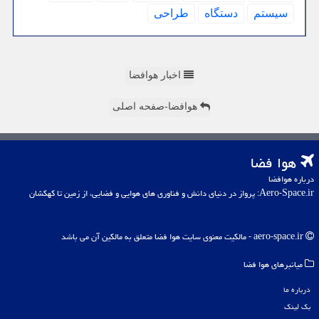
سیستم
دستگاه
طراحی
اخبار هوافضا
هوافضا-صفحه اصلی
هوا فضا
درباره هوافضا
Aero-Space.ir: پرواز در دنیای دانش و فناوری های هوایی و فضایی، از زمین تا کهکشان
aero-space.ir - مالکیت معنوی سایت هوا فضا متعلق به مالکین آن می باشد
میانبرهای هوا فضا
درباره ما
بک لینک