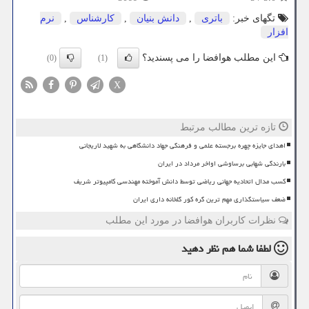
تگهای خبر:
باتری
,
دانش بنیان
,
كارشناس
,
نرم
افزار
این مطلب هوافضا را می پسندید؟
(0)
(1)
X
تازه ترین مطالب مرتبط
اهدای جایزه چهره برجسته علمی و فرهنگی جهاد دانشگاهی به شهید لاریجانی
بارندگی شهابی برساوشی اواخر مرداد در ایران
کسب مدال اتحادیه جهانی ریاضی توسط دانش آموخته مهندسی کامپیوتر شریف
ضعف سیاستگذاری مهم ترین گره کور گلخانه داری ایران
نظرات کاربران هوافضا در مورد این مطلب
لطفا شما هم
نظر دهید