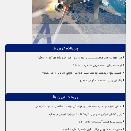
پربیننده ترین ها
خبر مهم سازمان هواپیمایی در رابطه با پروازهای فرودگاه مهرآباد و امام(ره)
قیمت سیمان عمده امروز 25 خرداد 1405
اقتصاد پنهان پوشاک چه طور میلیاردها دلار قاچاق وارد بازار می شود؟
واکنش وزارت صمت به گرانی خودرو
پربحث ترین ها
اهدای جایزه چهره برجسته علمی و فرهنگی جهاد دانشگاهی به شهید لاریجانی
بازار کشش خودرو های وارداتی ۵ تا ۱۰ میلیارد تومانی را ندارد
پشت پرده علمی آتشسوزی های اروپا
مصوبه ۸۵۶ شورای رقابت این جاده یک طرفه است