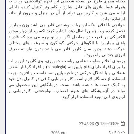
بگفته مجری طرح، در نسخه شخصی این تجهیز توانبخشی، ربات به
همراه عصا، باتری های قابل شارژ و کامپیوتر کنترل کننده داخلی
ارائه می شود و کاربر می تواند از آن در منزل و بیرون از خانه
استفاده نماید.
حوائجی با اعلان اینکه این ربات پوشیدنی قادر می باشد وزن بیمار را
تحمل کرده و به زمین انتقال دهد، اشاره کرد: اکسوپد از چهار موتور
الکتریکی پر قدرت در مفاصل لگن و زانو بهره می برد که قادرند
پاهای بیمار را با الگوهای حرکتی گوناگون و سرعت های مختلف
حرکت دهند. بدین سان کاربر قادر می باشد بدون نیاز به صرف
انرژی چندانی راه برود.
برمبنای اعلام معاونت علمی ریاست جمهوری، وی کاربرد این ربات
را برای افراد دارای فلج پایین تنه (paraplegia) و افراد گرفتار ضعف
عضلانی و یا اختلال حرکتی در ناحیه پایین تنه، دانست و افزود: جهت
استفاده از دستگاه لازم است کاربر توانایی کافی در کنترل بدن خود
به کمک دست ها داشته باشد. نسخه درمانگاهی این محصول می
تواند در آزمایشگاه های علوم اعصاب، توانبخشی، کاردرمانی و
ارتوپدی فنی مورد استفاده قرار گیرد.
1399/03/26
23:43:26
3066
5
/
5.0