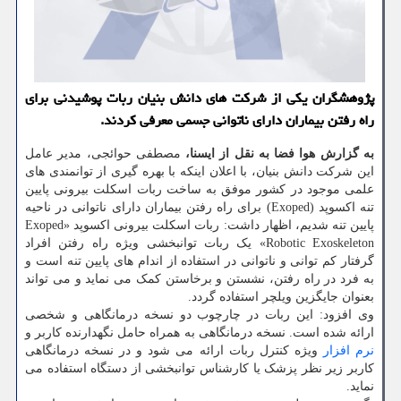
پژوهشگران یكی از شركت های دانش بنیان ربات پوشیدنی برای
راه رفتن بیماران دارای ناتوانی جسمی معرفی كردند.
به گزارش هوا فضا به نقل از ایسنا،
مصطفی حوائجی، مدیر عامل
این شرکت دانش بنیان، با اعلان اینکه با بهره گیری از توانمندی های
علمی موجود در کشور موفق به ساخت ربات اسکلت بیرونی پایین
تنه اکسوپد (Exoped) برای راه رفتن بیماران دارای ناتوانی در ناحیه
پایین تنه شدیم، اظهار داشت: ربات اسکلت بیرونی اکسوپد «Exoped
Robotic Exoskeleton» یک ربات توانبخشی ویژه راه رفتن افراد
گرفتار کم توانی و ناتوانی در استفاده از اندام های پایین تنه است و
به فرد در راه رفتن، نشستن و برخاستن کمک می نماید و می تواند
بعنوان جایگزین ویلچر استفاده گردد.
وی افزود: این ربات در چارچوب دو نسخه درمانگاهی و شخصی
ارائه شده است. نسخه درمانگاهی به همراه حامل نگهدارنده کاربر و
نرم افزار
ویژه کنترل ربات ارائه می شود و در نسخه درمانگاهی
کاربر زیر نظر پزشک یا کارشناس توانبخشی از دستگاه استفاده می
نماید.