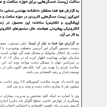
ساخت زیست حسگرهایی برای حوزه سلامت و 
به گزارش هوا فضا محققان دانشكده مهندسی نساجی دا
امیركبیر زیست حسگرهایی كاربردی در حوزه سلامت و 
(پیشگیری و تشخیص) ساختند؛ این محصول در زمین
الكترونیكی پوشیدنی هوشمند مثل سنسورهای الكترونی
به كار می آید.
به گزارش هوا فضا به نقل از ایسنا
، علی صدیقی، محقق
زیست سنسور گلوکز غیر آنزیمی منعطف پوشیدنی» با اشا
دیابت یک اختلال متابولیک و مشکل همه گیر جهانی است،
در سرتاسر جهان با مشکل دیابت مواجه بوده اند. این 
سلامت فردی را تهدید می کند؛ بلکه هم اکنون یکی از بز
توسعه پایدار و رشد اقتصادی می باشد.
میلیون نفر با بیماری دیابت دست و پنجه نرم می کنند.
وی با اشاره به اینکه کلید تشخیص و مدیریت بیماران 
پیشگیری از عوارض جانبی، سطح گلوکز باید مکررا اندازه 
گزینش پذیری زیاد، اهمیت اقتصادی و اجتماعی اجتناب ناپ