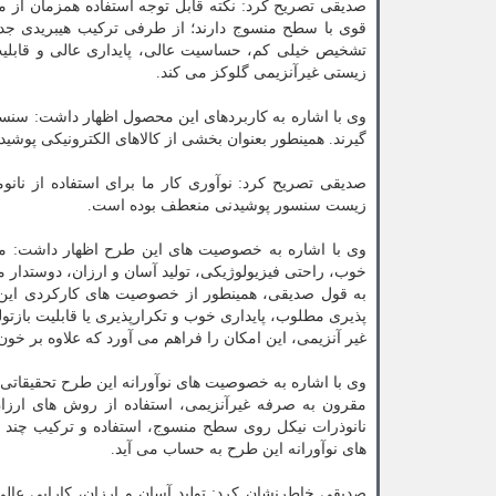
صدیقی تصریح کرد: نکته قابل توجه استفاده همزمان از 
تشخیص خیلی کم، حساسیت عالی، پایداری عالی و قابلیت
زیستی غیرآنزیمی گلوکز می کند.
وی با اشاره به کاربردهای این محصول اظهار داشت: سنسو
گیرند. همینطور بعنوان بخشی از کالاهای الکترونیکی پوشی
صدیقی تصریح کرد: نوآوری کار ما برای استفاده از نانو
زیست سنسور پوشیدنی منعطف بوده است.
وی با اشاره به خصوصیت های این طرح اظهار داشت: مش
خوب، راحتی فیزیولوژیکی، تولید آسان و ارزان، دوستدار
به قول صدیقی، همینطور از خصوصیت های کارکردی این
پذیری مطلوب، پایداری خوب و تکرارپذیری یا قابلیت باز
غیر آنزیمی، این امکان را فراهم می آورد که علاوه بر خو
وی با اشاره به خصوصیت های نوآورانه این طرح تحقیقاتی ا
مقرون به صرفه غیرآنزیمی، استفاده از روش های ارزان 
نانوذرات نیکل روی سطح منسوج، استفاده و ترکیب چند 
های نوآورانه این طرح به حساب می آید.
صدیقی خاطرنشان کرد: تولید آسان و ارزان، کارایی عال