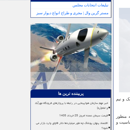
تبلیغات انتخابات مجلس
مستر گرین وال | مجری و طراح انواع دیوار سبز
پربیننده ترین ها
یشتر از یک و نیم
خبر مهم سازمان هواپیمایی در رابطه با پروازهای فرودگاه مهرآباد
و امام(ره)
قیمت سیمان عمده امروز 25 خرداد 1405
ه منظور
اقتصاد پنهان پوشاک چه طور میلیاردها دلار قاچاق وارد بازار می
ساسیت و
شود؟