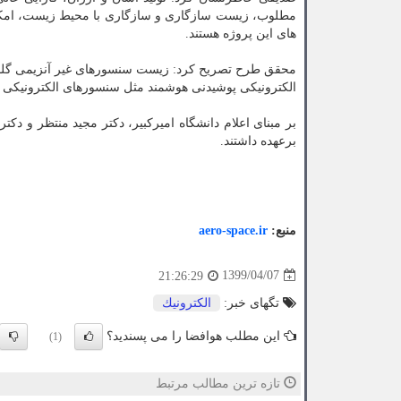
مطلوب، زیست سازگاری و سازگاری با محیط زیست، امکا
های این پروژه هستند.
محقق طرح تصریح کرد: زیست سنسورهای غیر آنزیمی گلوک
الکترونیکی پوشیدنی هوشمند مثل سنسورهای الکترونیکی پو
بر مبنای اعلام دانشگاه امیرکبیر، دکتر مجید منتظر و دکت
برعهده داشتند.
منبع:
aero-space.ir
1399/04/07
21:26:29
تگهای خبر:
الكترونیك
این مطلب هوافضا را می پسندید؟
(1)
تازه ترین مطالب مرتبط