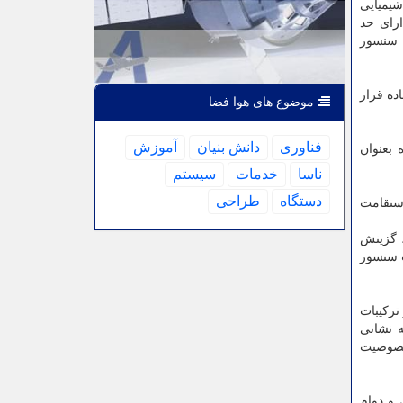
شیمیایی
گذاری شد که دارای حد
ن سنسور
ده قرار
موضوع های هوا فضا
فناوری
دانش بنیان
آموزش
 بعنوان
ناسا
خدمات
سیستم
دستگاه
طراحی
ستقامت
 گزینش
ت سنسور
ترکیبات
ه نشانی
 خصوصیت
 و دوام