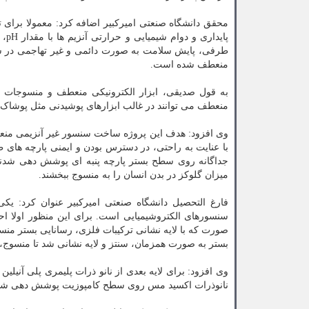
محقق دانشگاه صنعتی امیرکبیر اضافه کرد: معمولا برای ت
پای
طرفی، پایش سلامت به صورت دائمی و غیر تهاجمی در سا
منعطف شده است.
به قول صدیقی، ابزار الکترونیکی منعطف و منسوجات هو
منعطف می توانند در غالب ابزارهای پوشیدنی مثل پوشاک ه
وی افزود: هدف این پروژه ساخت سنسور غیر آنزیمی منع
با عنایت به راحتی، در دسترس بودن و ایمنی پارچه های ط
جداگانه روی سطح بستر پارچه پنبه ای پوشش دهی شدند ت
میزان گلوکز در بدن انسان را به منسوج ببخشند.
فارغ التحصیل دانشگاه صنعتی امیرکبیر عنوان کرد: ی
سنسورهای الکتروشیمیایی است. برای این منظور اولا احتی
صورت که با لایه نشانی ترکیبات فلزی، رسانایی بستر منس
بستر به صورت همزمان، سنتز و لایه نشانی شد تا منسوج، 
وی افزود: برای لایه بعدی از نانو ذرات پلیمری پلی آنیلین
نانوذرات اکسید مس روی سطح کامپوزیت پوشش دهی شد