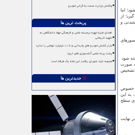
واکنش وزارت صمت به گرانی خودرو
ود؛ اما
می گیرد؛ از
یدنی و
پربحث ترین ها
اهدای جایزه چهره برجسته علمی و فرهنگی جهاد دانشگاهی به
شهید لاریجانی
سورهای
بازار کشش خودرو های وارداتی ۵ تا ۱۰ میلیارد تومانی را ندارد
پشت پرده علمی آتشسوزی های اروپا
ته شود.
مصوبه ۸۵۶ شورای رقابت این جاده یک طرفه است
به صورت
ی تشخیص
جدیدترین ها
ه خصوص
 به این
روی سطح
ر نهایت