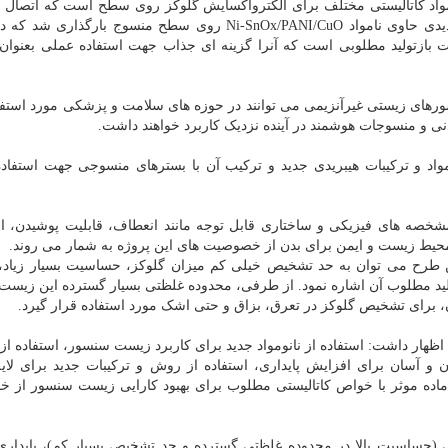
مواد کاتالیستی مختلف برای الکترواکسایش گلوکز روی سطح است که اتصال 
قوی با سطح منسوج دارند؛ از طرفی ترکیب هیبریدی جدیدی حاوی نامواد Ni-SnOx/PANI/CuO روی سطح منسوج بار
 بازتولید مطلوبی است که آنرا گزینه ای جذاب جهت استفاده عملی بعنوا
رهای زیستی غیرآنزیمی می توانند در حوزه های سلامت و پزشکی مورد استفا
دنی و منسوجات هوشمند در آینده نزدیک کاربرد خواهند داشت.
مواد و ترکیبات هیبریدی جدید و ترکیب آن با بسترهای منسوجی جهت استفاده
خصه های فیزیکی و ساختاری قابل توجه مانند انعطاف، قابلیت پوشیدن، ا
 محیط زیست و ایمن برای بدن از خصوصیت های این پروژه به شمار می روند.
 طرح می توان به حد تشخیص خیلی کم میزان گلوکز، حساسیت بسیار زیاد،
تولید مطلوب آن اشاره نمود. از طرفی، محدوده غلظتی بسیار گسترده این زیس
ن، برای تشخیص گلوکز در تعرق، بزاق و حتی اشک مورد استفاده قرار گیرد.
ظهار داشت: استفاده از نانومواد جدید برای کاربرد زیست سنسور، استفاده از 
و آسان برای افزایش پایداری، استفاده از روش و ترکیبات جدید برای لای
ماده موثر با خواص کاتالیستی مطلوب برای بهبود کارایی زیست سنسور از
ی (حساسیت بالا در محدوده غلظتی گسترده و حد تشخیص بسیار کم)، پایداری