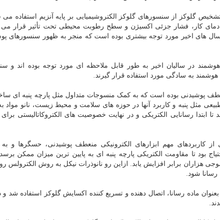
شخیص گلوکز از سنسورهای گلوکز الکتروشیمیایی بر پایه آنزیم استفاده می ش
داری و دوام شیمیایی و حرارتی آنزیم ها با مقدار pH، دمای کار، فشار جزئی اکسیژن و سطح رطوبت محیطی تحت تأثیر قرار 
ل های اخیر مورد توجه بیشتری بوده است که منجر به ظهور سنسورهای پوش
شمند در سالیان اخیر به طور قابل ملاحظه ای مورد توجه بوده اند و سن
وشمند به سادگی مورد استفاده قرار گیرند.
طف پوشیدنی بوده است که به کمک منسوجات متداول مثل پارچه پنبه ای ساخ
بیعی مثل پنبه و کاربرد آنها در حوزه های سلامت و محیط زیست، نانو مواد 
ا ابتدا رسانایی الکتریکی و در نهایت خصوصیت های الکتروکاتالیستی برا
کی از کاربردهای مهم ابزارهای الکترونیکی منعطف پوشیدنی، حسگرها و ب
اج بود تا مقاومت الکتریکی پارچه پنبه ای به پایین ترین میزان ممکن برسد،
وجی هزاران برابر افزایش یابد. ازاین رو نانوذرات نیکل به روش الکترولس 
رسانا شود.
 بعنوان ماده رسانا، اتصال دهنده و تسریع کننده اکسایش گلوکز استفاده شد و د
ند.