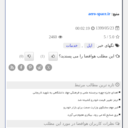
منبع:
aero-space.ir
1399/05/23
00:02:19
2460
5
/
5.0
تگهای خبر:
اپل
,
خدمات
این مطلب هوافضا را می پسندید؟
(0)
(1)
X
تازه ترین مطالب مرتبط
اهدای جایزه چهره برجسته علمی و فرهنگی جهاد دانشگاهی به شهید لاریجانی
ترمز تغییر قیمت خودرو کشیده شد
خبر مهم سخنگوی وزارت صمت برای بازار خودرو
برق صنایع که می رود، بیکاری هجوم می آورد
نظرات کاربران هوافضا در مورد این مطلب