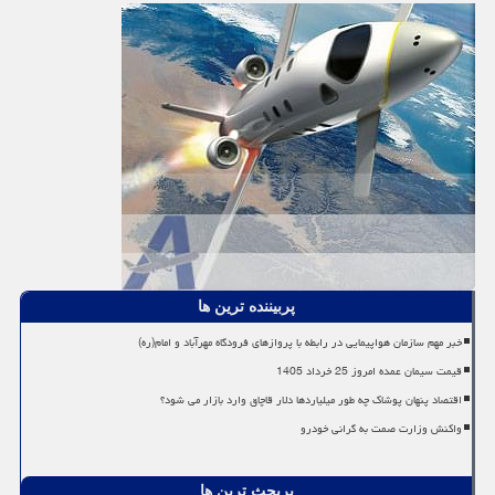
پربیننده ترین ها
خبر مهم سازمان هواپیمایی در رابطه با پروازهای فرودگاه مهرآباد و امام(ره)
قیمت سیمان عمده امروز 25 خرداد 1405
اقتصاد پنهان پوشاک چه طور میلیاردها دلار قاچاق وارد بازار می شود؟
واکنش وزارت صمت به گرانی خودرو
پربحث ترین ها