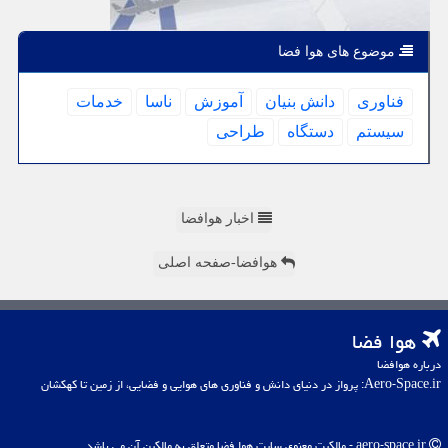
موضوع های هوا فضا
فناوری
دانش بنیان
آموزش
ناسا
خدمات
سیستم
دستگاه
طراحی
اخبار هوافضا
هوافضا-صفحه اصلی
هوا فضا
درباره هوافضا
Aero-Space.ir: پرواز در دنیای دانش و فناوری های هوایی و فضایی، از زمین تا کهکشان
aero-space.ir - مالکیت معنوی سایت هوا فضا متعلق به مالکین آن می باشد