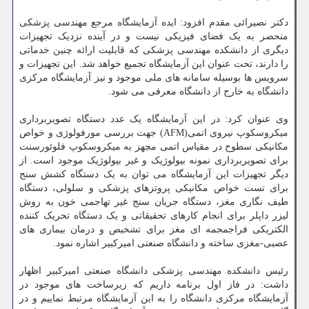
دکتر نصیرائی مقدم افزود: ایده آزمایشگاه مرجع مهندسی پزشکی
منحصر به یک فضای فیزیکی نیست و در آینده نزدیک تجهیزات
دیگری از دانشکده مهندسی پزشکی که قابلیت ارائه چنین خدماتی
را دارند، تحت عنوان این آزمایشگاه تجمیع خواهد شد. این تجهیزات و
سرویس ها بوسیله سامانه های ملی موجود و نیز آزمایشگاه مرکزی
دانشگاه به خارج از دانشگاه معرفی می شود.
وی عنوان کرد: در این آزمایشگاه یک عدد دستگاه تصویربرداری
میکروسکوپ نیروی اتمی(AFM) جهت بررسی مورفولوژی و خواص
مکانیکی سطوح در مقیاس اتمی مجهز به میکروسکوپ فلوئورسنت
برای تصویربرداری نمونه بیولوژیک و غیر بیولوژیک موجود است. از
دیگر تجهیزات این آزمایشگاه می توان به یک دستگاه کشش سنج
برای تست خواص مکانیکی پروتزهای پزشکی و سلولی، دستگاه
طیف نگاری مغز، دستگاه جریان سنج غیر تهاجمی خون به روش
لیزر داپلر برای انجام کارهای تحقیقاتی و یک دستگاه تحریک کننده
الکتریکی فراجمجمه ای مغز برای تشخیص و درمان بیماری های
عصبی-مغزی ساخته و دانشگاه صنعتی امیرکبیر اشاره نمود.
رئیس دانشکده مهندسی پزشکی دانشگاه صنعتی امیرکبیر اظهار
داشت: در فاز اول برنامه داریم که زیرساخت های موجود در
آزمایشگاه مرکزی دانشگاه را به این آزمایشگاه مرتبط نماییم و در