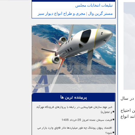
تبلیغات انتخابات مجلس
مستر گرین وال | مجری و طراح انواع دیوار سبز
پربیننده ترین ها
ا در سال
خبر مهم سازمان هواپیمایی در رابطه با پروازهای فرودگاه مهرآباد
 احتیاج
و امام(ره)
 تلاشند تا بتوانند انواع
قیمت سیمان عمده امروز 25 خرداد 1405
اقتصاد پنهان پوشاک چه طور میلیاردها دلار قاچاق وارد بازار می
شود؟