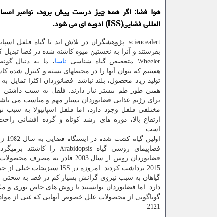
هوا فضا: اگر همه چیز درست پیش برود، نوامبر امسال
المللی فضایی(ISS) ادویه ای می شود.
sciencealert: پژوهشگران در تلاش اند تا گیاه فلفل اسپ
Wheeler متخصص گیاه شناسی
ناسا
، ما به دنبال گون
هستیم كه بتوان آنها را در محیطهای بسته و كنترل شده كا
تولید زیاد محصول، بلند نباشد. فضانوردان اكثرا تمایل به
برای رژیم غذایی فضانوردان بسیار مهم و مناسب می باشد. 
مختلفی فلفل وجود دارد، اما فلفل اسپانیولا به سبب تو
ارتفاع بالا، دوره های رشد كوتاه و گرده افشانی راح
است.
اولین گیاه
فضاپیمای روسی گیاه Arabidopsis را كا
فضانوردان روس از سال 2003 قاد
2015 برداشت كردند. امروزه در ISS سبزیجات خیلی از جمله كاهو، تربچه، كلم چینی و نخود فرنگی كاشته می شوند.
گیاهان به سبب نیروی گرانش بسیار كم در فضا به سختی می ت
گوناگونی از محصولات علل خصوص آنهایی كه غنی از مواد م
2121