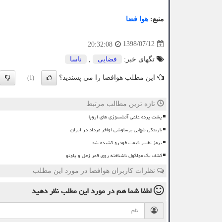
منبع:
هوا فضا
1398/07/12
20:32:08
تگهای خبر:
فضایی
,
ناسا
این مطلب هوافضا را می پسندید؟
(1)
تازه ترین مطالب مرتبط
پشت پرده علمی آتشسوزی های اروپا
بارندگی شهابی برساوشی اواخر مرداد در ایران
ترمز تغییر قیمت خودرو کشیده شد
کشف یک مولکول ناشناخته روی قمر زحل و پلوتو
نظرات کاربران هوافضا در مورد این مطلب
لطفا شما هم
در مورد این مطلب
نظر دهید