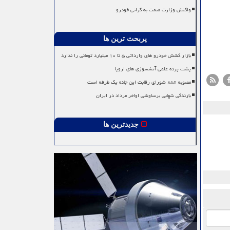
واکنش وزارت صمت به گرانی خودرو
پربحث ترین ها
بازار کشش خودرو های وارداتی ۵ تا ۱۰ میلیارد تومانی را ندارد
پشت پرده علمی آتشسوزی های اروپا
مصوبه ۸۵۶ شورای رقابت این جاده یک طرفه است
بارندگی شهابی برساوشی اواخر مرداد در ایران
جدیدترین ها