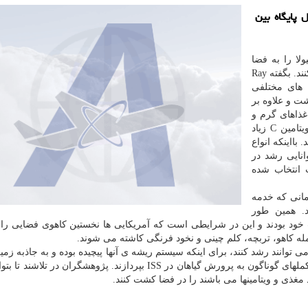
 پایگاه بین
انیولا را به فضا
بفرستند و آنرا به نخستین میوه كاشته شده در فضا تبدیل كنند. بگفته Ray
ه های مختلفی
شت و علاوه بر
 غذاهای گرم و
همین طور طم بیشتر نیاز دارند. فلفل به سبب داشتن ویتامین C زیاد
بااینكه انواع
انایی رشد در
ت انتخاب شده
 كشت شده در ایستگاه فضایی به سال 1982 زمانی كه خدمه
شتند برمیگردد. همین طور
ر به مصرف محصولات خود بودند و این در شرایطی است كه آمریكایی ها نخستین كاهوی فضایی ر
وانند رشد كنند، برای اینكه سیستم ریشه ی آنها پیچیده بوده و به جاذبه زمین
دارد. اما فضانوردان توانستند با روش های خاص نوری و مكملهای گوناگون به پرورش گیاهان در ISS بپردازند. پژوهشگران در
غذی و ویتامینها می باشند را در فضا كشت كنند.