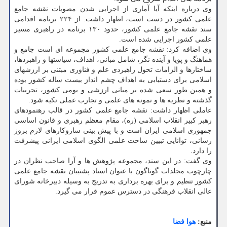
وی درباره اینکه آیا آماری از اجرایی شدن مصوبات نقشه جامع
علمی کشور در دست است، اظهار داشت: از ۲۲۴ برنامه اقدامی
سند نقشه جامع علمی کشور، حدود ۱۳۰ برنامه در راهبری مسیر
علمی کشور اجرایی شده است.
وی اضافه کرد: نقشه جامع علمی کشور مجموعه ای است جامع و
هماهنگ و پویا و آینده نگر، شامل مبانی، اهداف، سیاستها و راهبردها،
ساختارها و الزامات تحول راهبردی علم و فناوری مبتنی بر ارزشهای
اسلامی برای دستیابی به اهداف چشم انداز بیست ساله کشور بوده
و همین طور سعی شده بر مبانی ارزشی و بومی کشور، تجربیات
گذشته و نظریه ها و نمونه های علمی و تجارب عملی تکیه شود.
عاملی اظهار داشت: نقشه جامع علمی کشور در قالب رهنمودهای
رهبر کبیر انقلاب اسلامی (ره)، مقام معظم رهبری و قانون اساسی
جمهوری اسلامی ایران است و با پیش بینی سازوکارهای لازم بروز
رسانی، توانایی تبیین ساحت علمی الگوی اسلامی ایرانی پیشرفت
را دارد.
وی گفت: در این سند، مجموعه پژوهش ها و آرا صاحب نظران در
چارچوب مجلدات گوناگون با عنوان اسناد پشتیبان نقشه جامع علمی
کشور تنظیم و برای بهره برداری به تدریج به وسیله دبیرخانه شورای
عالی انقلاب فرهنگی در دسترس عموم قرار می گیرد.
منبع:
هوا فضا