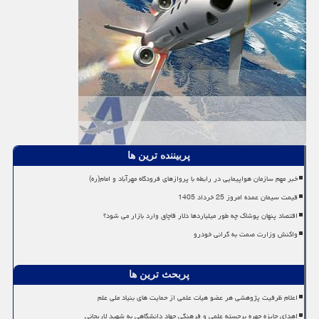
پربیننده ترین ها
خبر مهم سازمان هواپیمایی در رابطه با پروازهای فرودگاه مهرآباد و امام(ره)
قیمت سیمان عمده امروز 25 خرداد 1405
اقتصاد پنهان پوشاک چه طور میلیاردها دلار قاچاق وارد بازار می شود؟
واکنش وزارت صمت به گرانی خودرو
پربحث ترین ها
اعلام ظرفیت پژوهشی هر عضو هیات علمی از حمایت های بنیاد ملی علم
اهدای جایزه چهره برجسته علمی و فرهنگی جهاد دانشگاهی به شهید لاریجانی