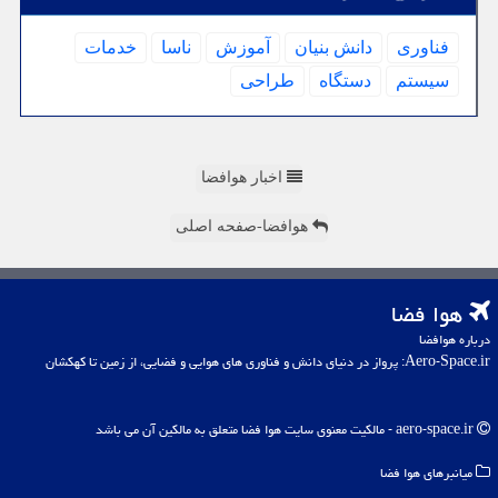
فناوری
دانش بنیان
آموزش
ناسا
خدمات
سیستم
دستگاه
طراحی
اخبار هوافضا
هوافضا-صفحه اصلی
هوا فضا
درباره هوافضا
Aero-Space.ir: پرواز در دنیای دانش و فناوری های هوایی و فضایی، از زمین تا کهکشان
aero-space.ir - مالکیت معنوی سایت هوا فضا متعلق به مالکین آن می باشد
میانبرهای هوا فضا