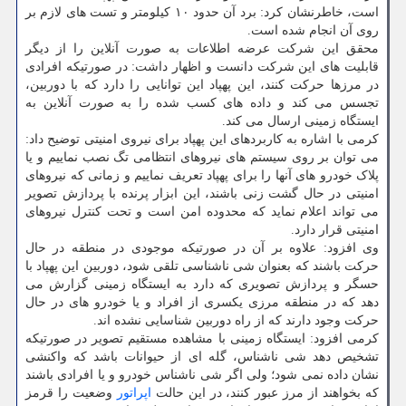
است، خاطرنشان کرد: برد آن حدود ۱۰ کیلومتر و تست های لازم بر
روی آن انجام شده است.
محقق این شرکت عرضه اطلاعات به صورت آنلاین را از دیگر
قابلیت های این شرکت دانست و اظهار داشت: در صورتیکه افرادی
در مرزها حرکت کنند، این پهپاد این توانایی را دارد که با دوربین،
تجسس می کند و داده های کسب شده را به صورت آنلاین به
ایستگاه زمینی ارسال می کند.
کرمی با اشاره به کاربردهای این پهپاد برای نیروی امنیتی توضیح داد:
می توان بر روی سیستم های نیروهای انتظامی تگ نصب نماییم و یا
پلاک خودرو های آنها را برای پهپاد تعریف نماییم و زمانی که نیروهای
امنیتی در حال گشت زنی باشند، این ابزار پرنده با پردازش تصویر
می تواند اعلام نماید که محدوده امن است و تحت کنترل نیروهای
امنیتی قرار دارد.
وی افزود: علاوه بر آن در صورتیکه موجودی در منطقه در حال
حرکت باشند که بعنوان شی ناشناسی تلقی شود، دوربین این پهپاد با
حسگر و پردازش تصویری که دارد به ایستگاه زمینی گزارش می
دهد که در منطقه مرزی یکسری از افراد و یا خودرو های در حال
حرکت وجود دارند که از راه دوربین شناسایی نشده اند.
کرمی افزود: ایستگاه زمینی با مشاهده مستقیم تصویر در صورتیکه
تشخیص دهد شی ناشناس، گله ای از حیوانات باشد که واکنشی
نشان داده نمی شود؛ ولی اگر شی ناشناس خودرو و یا افرادی باشند
که بخواهند از مرز عبور کنند، در این حالت
اپراتور
وضعیت را قرمز