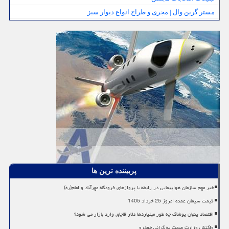
مستر گرین وال | مجری و طراح انواع دیوار سبز
پربیننده ترین ها
خبر مهم سازمان هواپیمایی در رابطه با پروازهای فرودگاه مهرآباد و امام(ره)
قیمت سیمان عمده امروز 25 خرداد 1405
اقتصاد پنهان پوشاک چه طور میلیاردها دلار قاچاق وارد بازار می شود؟
واکنش وزارت صمت به گرانی خودرو