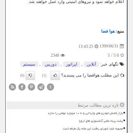
اعلام خواهد نمود و نیروهای امنیتی وارد عمل خواهند شد.
منبع:
هوا فضا
1399/06/31
13:43:25
2348
5
/
5.0
تگهای خبر:
آنلاین
,
اپراتور
,
دوربین
,
سیستم
این مطلب هوافضا را می پسندید؟
(0)
(1)
X
تازه ترین مطالب مرتبط
بازار کشش خودرو های وارداتی ۵ تا ۱۰ میلیارد تومانی را ندارد
پشت پرده علمی آتشسوزی های اروپا
مصوبه ۸۵۶ شورای رقابت این جاده یک طرفه است