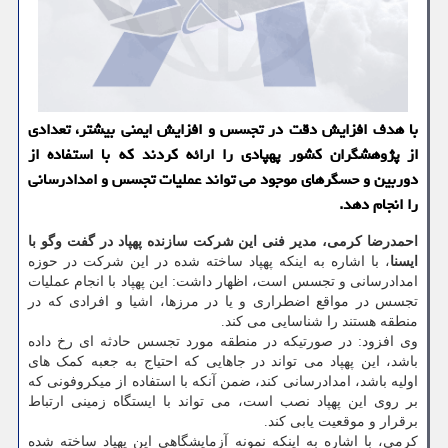
با هدف افزایش دقت در تجسس و افزایش ایمنی بیشتر، تعدادی
از پژوهشگران كشور پهپادی را ارائه كردند كه با استفاده از
دوربین و حسگرهای موجود می تواند عملیات تجسس و امدادرسانی
را انجام دهد.
احمدرضا
کرمی،
مدیر
فنی
این
شرکت
سازنده
پهپاد
در
گفت وگو
با
ایسنا
، با اشاره به اینکه پهپاد ساخته شده در این شرکت در حوزه
امدادرسانی و تجسس است، اظهار داشت: این پهپاد با انجام عملیات
تجسس در مواقع اضطراری و یا در مرزها، اشیا و افرادی که در
منطقه هستند را شناسایی می کند.
وی افزود: در صورتیکه در منطقه مورد تجسس حادثه ای رخ داده
باشد، این پهپاد می تواند در جاهایی که احتیاج به جعبه کمک های
اولیه باشد، امدادرسانی کند، ضمن آنکه با استفاده از میکروفونی که
بر روی این پهپاد نصب است، می تواند با ایستگاه زمینی ارتباط
برقرار و موقعیت یابی کند.
کرمی، با اشاره به اینکه نمونه آزمایشگاهی این پهپاد ساخته شده