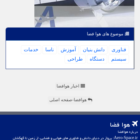
موضوع های هوا فضا
فناوری
دانش بنیان
آموزش
ناسا
خدمات
سیستم
دستگاه
طراحی
اخبار هوافضا
هوافضا-صفحه اصلی
هوا فضا
درباره هوافضا
Aero-Space.ir: پرواز در دنیای دانش و فناوری های هوایی و فضایی، از زمین تا کهکشان