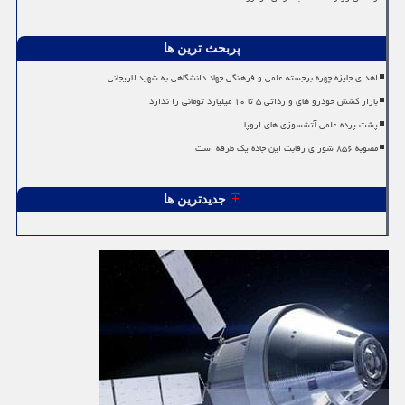
پربحث ترین ها
اهدای جایزه چهره برجسته علمی و فرهنگی جهاد دانشگاهی به شهید لاریجانی
بازار کشش خودرو های وارداتی ۵ تا ۱۰ میلیارد تومانی را ندارد
پشت پرده علمی آتشسوزی های اروپا
مصوبه ۸۵۶ شورای رقابت این جاده یک طرفه است
جدیدترین ها