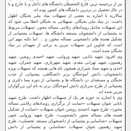
نیز از برجسته ترین فارغ التحصیلان دانشگاه های داخل و یا خارج و یا
در حال تحصیل در برترین دانشگاه های کشور بوده اند.
سالاریه با اشاره به بعضی از تسهیلات بنیاد ملی نخبگان اظهار
داشت: در بنیاد ملی نخبگان، تسهیلاتی به نخبگان اعطا می شود که
این تسهیلات شامل رویدادهای رقابتی مساله محور، تسهیلات مربوط
به پشتیبانی از دانشجویان مستعد دانشگاه ها، تسهیلات پشتیبانی از
تشکیل هسته های دانشجویی مساله محور، و … اما نکته مهم این
است که عناوین این تسهیلات مزین به برخی از شهیدان در بنیاد
نخبگان شده است.
وی افزود: شهید بابایی، شهید وزوایی، شهید احمدی روشن، شهید
رهنمون، شهید تهرانی مقدم، شهید شهریاری، شهید چمران، شهید
احدی و شهید صیاد شیرازی همچون نام هایی هستند که تسهیلات ویژه
دانشجویان، دانش آموختگان برتر دانشگاهی، پشتیبانی از جذب
نخبگان و مستعدان در دانشگاه ها و پشتیبانی از دوره پسا دکتری و
پشتیبانی از طرح سربازی دانش آموختگان برتر به نام این بزرگواران
مزین شده اند.
وی با اشاره به حوزه هر یک از تسهیلات اظهار داشت: طرح شهید
بابایی عنوان تسهیلات «حمایت از برگزاری رویدادهای رقابتی مساله
محور»، طرح شهید احمدی روشن عنوان تسهیلات «حمایت از تشکیل
هسته های مساله محور دانشجویی»، طرح شهید وزوایی عنون
تسهیلات «شناسایی و پشتیبانی از داشنجویان مستعد تحصیلی»، طرح
شهید رهنمون عنوان تسهیلات «شناسایی و پشتیبانی از دانش