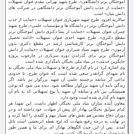
آموختگان برتر دانشگاهی»، طرح شهید تهرانی مقدم عنوان تسهیلات
«حمایت از جذب دانش آموختگان برتر دانشگاهی در شرکت های
دانش بنیان» است.
سالاریه افزود: طرح شهید شهریاری عنوان تسهیلات «حمایت از جذب
دانش آموختگان برتر در دانشگاه ها و مؤسسات علمی»، طرح شهید
چمران عنوان تسهیلات «حمایت از پسا دکتری دانش آموختگان برتر
مقطع دکتری»، طرح شهید احدی عنوان تسهیلات «ادامه تحصیل
دانش آموختگان برتر کارشناسی ارشد در مقطع دکتری بدون
آزمون»، طرح شهید صیاد شیرازی عنوان تسهیلات «حمایت از دانش
آموختگان برتر برای گذراندن دوره سربازی در چارچوب پروژه
جایگزین خدمت» در بنیاد ملی نخبگان نامگذاری شده است.
وی اشاره کرد: در نام گذاری طرح ها و تسهیلات بنیاد ملی نخبگان به
نام شهدای گرانقدر سعی شده است که عنوان طرح، تا حدودی
تداعی گر سابقه برجسته علمی آن شهید بزرگوار نیز باشد. اگر
زندگی نامه آن شهید بزرگوار مطالعه شود، دیده می شود که نوعی
همبستگی بین نام و سابقه آن شهید با نوع تسهیلاتی که به نام آن
شهید نام گذاری شده است وجود دارد.
معاون آینده سازان بنیاد ملی نخبگان اظهار داشت: این شهدا هر
کدام سوابق نخبگانی بهادار ای پیش از شهادت خود داشته اند و در
دوران دفاع مقدس هم نقش های بسیار مهم و کلیدی را ایفا کرده و
در نهایت به درجه رفیع شهادت که اوج نقطه اثربخشی است نائل
آمدند. پس از این حیث الگوهای بهادار ای برای ما و همین طور
دانشجویان و دانش آموختگان کشور هستند.