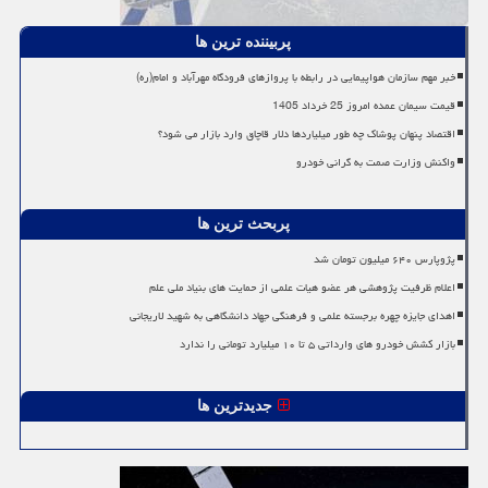
پربیننده ترین ها
خبر مهم سازمان هواپیمایی در رابطه با پروازهای فرودگاه مهرآباد و امام(ره)
قیمت سیمان عمده امروز 25 خرداد 1405
اقتصاد پنهان پوشاک چه طور میلیاردها دلار قاچاق وارد بازار می شود؟
واکنش وزارت صمت به گرانی خودرو
پربحث ترین ها
پژوپارس ۶۴۰ میلیون تومان شد
اعلام ظرفیت پژوهشی هر عضو هیات علمی از حمایت های بنیاد ملی علم
اهدای جایزه چهره برجسته علمی و فرهنگی جهاد دانشگاهی به شهید لاریجانی
بازار کشش خودرو های وارداتی ۵ تا ۱۰ میلیارد تومانی را ندارد
جدیدترین ها