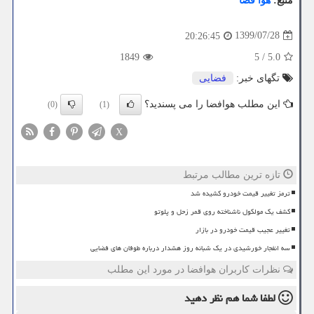
منبع:
هوا فضا
1399/07/28
20:26:45
1849
5
/
5.0
تگهای خبر:
فضایی
این مطلب هوافضا را می پسندید؟
(0)
(1)
X
تازه ترین مطالب مرتبط
ترمز تغییر قیمت خودرو کشیده شد
کشف یک مولکول ناشناخته روی قمر زحل و پلوتو
تغییر عجیب قیمت خودرو در بازار
سه انفجار خورشیدی در یک شبانه روز هشدار درباره طوفان های فضایی
نظرات کاربران هوافضا در مورد این مطلب
لطفا شما هم
نظر دهید