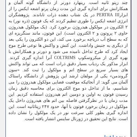
چند زپتو ثانیه است. رینهارد دورنر از دانشگاه گوته آلمان و
همکارانش برای اندازه گیری این مدت زمان پرتو اشعه ایکس را از
ابزارPERTRA III در یک شتاب دهنده ذرات تاباندند. پژوهشگران
انرژی اشعه ایکس را طوری تنظیم کردند که یک فوتون (ذره نور) به
۲ الکترون در مولکول هیدروژن برخورد کرد. (یک مولکول هیدروژن
حاوی ۲ پروتون و ۲ الکترون است). این فوتون، مانند سنگریزه ای
که به سطح آب دریاچه برخورد می کند، این دو الکترون را یکی بعد
از دیگری به جنبش واداشت. این کنش و واکنش ها نوعی طرح موج
ایجاد کرد که طرح تداخل نامیده می شود و دورنر و همکارانش با
بهره گیری از میکروسکوپ COLTRIMS آنرا اندازه گیری کردند.
ابزار مذکور یک ردیاب بسیار دقیق ذرات است که می تواند واکنش
های بسیار سریع در سطح اتم و مولکول را ثبت کند. «سون
گروندمن» یکی از مولفان ارشد این پژوهش از دانشگاه راستاک
آلمان می گوید: از آنجائیکه موقعیت فضایی مولکول هیدروژن را می
شناسیم، ما از تداخل دو موج الکترون برای محاسبه دقیق زمان
رسیدن فوتون به اولین و دومین اتم هیدروژن استفاده کردیم. این
مدت زمان با در نظرگرفتن فاصله بین اتم های هیدروژن داخل یک
مولکول در زمان برخورد فوتون با آنها، حدود ۲۴۷ زپتاثانیه است. این
اندازه گیری بطور کلی سرعت نور در یک مولکول را نشان داده
است. نتایج این تحقیق در ژورنال ساینس انتشار یافته است.