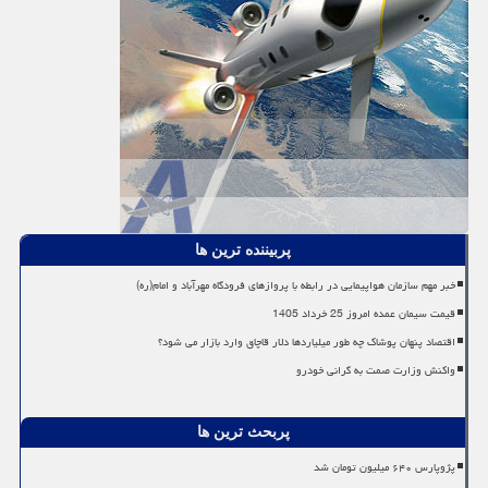
پربیننده ترین ها
خبر مهم سازمان هواپیمایی در رابطه با پروازهای فرودگاه مهرآباد و امام(ره)
قیمت سیمان عمده امروز 25 خرداد 1405
اقتصاد پنهان پوشاک چه طور میلیاردها دلار قاچاق وارد بازار می شود؟
واکنش وزارت صمت به گرانی خودرو
پربحث ترین ها
پژوپارس ۶۴۰ میلیون تومان شد