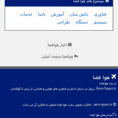
موضوع های هوا فضا
فناوری
دانش بنیان
آموزش
ناسا
خدمات
سیستم
دستگاه
طراحی
اخبار هوافضا
هوافضا-صفحه اصلی
هوا فضا
درباره هوافضا
Aero-Space.ir: پرواز در دنیای دانش و فناوری های هوایی و فضایی، از زمین تا کهکشان
aero-space.ir - مالکیت معنوی سایت هوا فضا متعلق به مالکین آن می باشد
میانبرهای هوا فضا