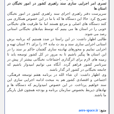
تسری امر اجرایی سازی سند راهبری کشور در امور نخبگان در
استان ها
سرپرست دفتر راهبری اجرای سند راهبری کشور در امور نخبگان
تصریح کرد: حالا این دستگاه ها که با ما در این خصوص همکاری می
کنند دستگاه های اصلی و مرجع هستند اما ما ظرفیت های نخبگانی
خوبی را در استان ها می بینیم که توسط بنیادهای نخبگانی استانی
رصد می شوند.
طالبی اظهار داشت: در این راستا در صدد هستیم که برنامه برش
استانی اجرایی سازی سند و بند ث ماده ۶۴ را برای ۳۱ استان تهیه و
اجرایی نماییم و محورهای نهادینه سازی گفتمان حاکم بر سند را در
این استان ها پیگیر باشیم تا به مرور در کل کشور توسعه یابد تا
زمینه های لازم برای اثرگذاری اجتماعات نخبگانی بیشتر از پیش در
سرتاسر کشور فراهم گردد. آنگاه می توانیم امیدوار باشیم که
جامعه نخبگانی در کشور اثر گذار باشند.
وی اظهار داشت: ان شاء الله در برنامه هفتم توسعه فرهنگی،
اجتماعی و اقتصادی کشور هم به مبحث ادامه اجرایی سازی این
سند خواهیم پرداخت. در این خصوص امیدواریم که دستگاه ها و
نهادهای ذیربط بخصوص سازمان برنامه و بودجه همچون قبل یاریگر
ما باشند.
منبع:
aero-space.ir