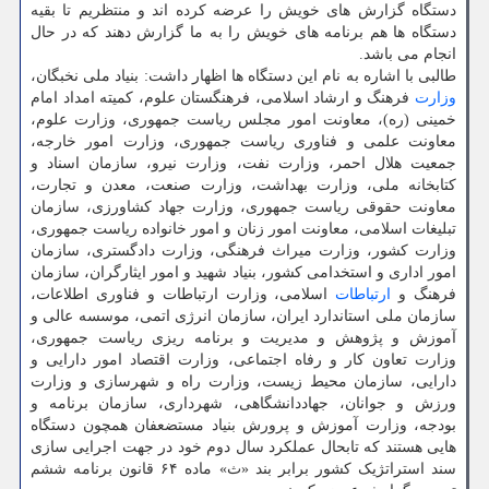
دستگاه گزارش های خویش را عرضه کرده اند و منتظریم تا بقیه
دستگاه ها هم برنامه های خویش را به ما گزارش دهند که در حال
انجام می باشد.
طالبی با اشاره به نام این دستگاه ها اظهار داشت: بنیاد ملی نخبگان،
وزارت
فرهنگ و ارشاد اسلامی، فرهنگستان علوم، کمیته امداد امام
خمینی (ره)، معاونت امور مجلس ریاست جمهوری، وزارت علوم،
معاونت علمی و فناوری ریاست جمهوری، وزارت امور خارجه،
جمعیت هلال احمر، وزارت نفت، وزارت نیرو، سازمان اسناد و
کتابخانه ملی، وزارت بهداشت، وزارت صنعت، معدن و تجارت،
معاونت حقوقی ریاست جمهوری، وزارت جهاد کشاورزی، سازمان
تبلیغات اسلامی، معاونت امور زنان و امور خانواده ریاست جمهوری،
وزارت کشور، وزارت میراث فرهنگی، وزارت دادگستری، سازمان
امور اداری و استخدامی کشور، بنیاد شهید و امور ایثارگران، سازمان
فرهنگ و
ارتباطات
اسلامی، وزارت ارتباطات و فناوری اطلاعات،
سازمان ملی استاندارد ایران، سازمان انرژی اتمی، موسسه عالی و
آموزش و پژوهش و مدیریت و برنامه ریزی ریاست جمهوری،
وزارت تعاون کار و رفاه اجتماعی، وزارت اقتصاد امور دارایی و
دارایی، سازمان محیط زیست، وزارت راه و شهرسازی و وزارت
ورزش و جوانان، جهاددانشگاهی، شهرداری، سازمان برنامه و
بودجه، وزارت آموزش و پرورش بنیاد مستضعفان همچون دستگاه
هایی هستند که تابحال عملکرد سال دوم خود در جهت اجرایی سازی
سند استراتژیک کشور برابر بند «ث» ماده ۶۴ قانون برنامه ششم