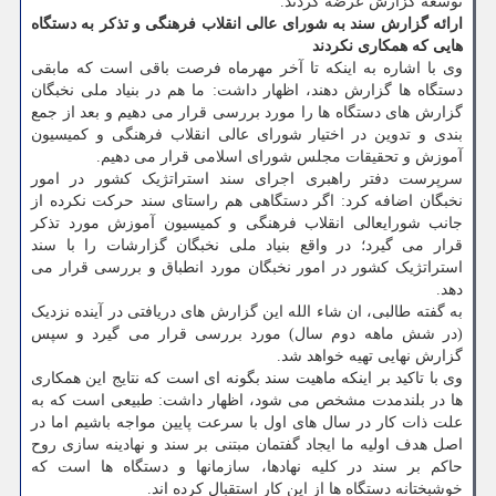
توسعه گزارش عرضه کردند.
ارائه گزارش سند به شورای عالی انقلاب فرهنگی و تذکر به دستگاه
هایی که همکاری نکردند
وی با اشاره به اینکه تا آخر مهرماه فرصت باقی است که مابقی
دستگاه ها گزارش دهند، اظهار داشت: ما هم در بنیاد ملی نخبگان
گزارش های دستگاه ها را مورد بررسی قرار می دهیم و بعد از جمع
بندی و تدوین در اختیار شورای عالی انقلاب فرهنگی و کمیسیون
آموزش و تحقیقات مجلس شورای اسلامی قرار می دهیم.
سرپرست دفتر راهبری اجرای سند استراتژیک کشور در امور
نخبگان اضافه کرد: اگر دستگاهی هم راستای سند حرکت نکرده از
جانب شورایعالی انقلاب فرهنگی و کمیسیون آموزش مورد تذکر
قرار می گیرد؛ در واقع بنیاد ملی نخبگان گزارشات را با سند
استراتژیک کشور در امور نخبگان مورد انطباق و بررسی قرار می
دهد.
به گفته طالبی، ان شاء الله این گزارش های دریافتی در آینده نزدیک
(در شش ماهه دوم سال) مورد بررسی قرار می گیرد و سپس
گزارش نهایی تهیه خواهد شد.
وی با تاکید بر اینکه ماهیت سند بگونه ای است که نتایج این همکاری
ها در بلندمدت مشخص می شود، اظهار داشت: طبیعی است که به
علت ذات کار در سال های اول با سرعت پایین مواجه باشیم اما در
اصل هدف اولیه ما ایجاد گفتمان مبتنی بر سند و نهادینه سازی روح
حاکم بر سند در کلیه نهادها، سازمانها و دستگاه ها است که
خوشبختانه دستگاه ها از این کار استقبال کرده اند.