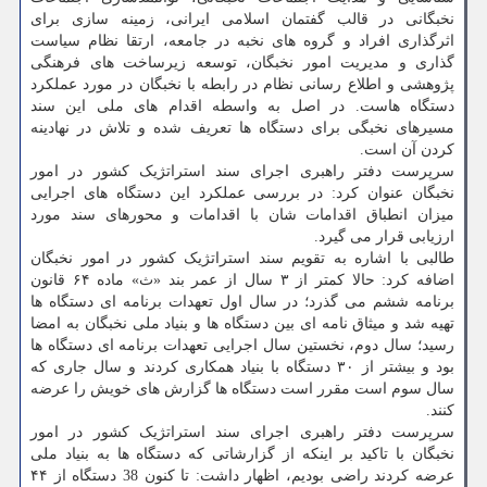
نخبگانی در قالب گفتمان اسلامی ایرانی، زمینه سازی برای
اثرگذاری افراد و گروه های نخبه در جامعه، ارتقا نظام سیاست
گذاری و مدیریت امور نخبگان، توسعه زیرساخت های فرهنگی
پژوهشی و اطلاع رسانی نظام در رابطه با نخبگان در مورد عملکرد
دستگاه هاست. در اصل به واسطه اقدام های ملی این سند
مسیرهای نخبگی برای دستگاه ها تعریف شده و تلاش در نهادینه
کردن آن است.
سرپرست دفتر راهبری اجرای سند استراتژیک کشور در امور
نخبگان عنوان کرد: در بررسی عملکرد این دستگاه های اجرایی
میزان انطباق اقدامات شان با اقدامات و محورهای سند مورد
ارزیابی قرار می گیرد.
طالبی با اشاره به تقویم سند استراتژیک کشور در امور نخبگان
اضافه کرد: حالا کمتر از ۳ سال از عمر بند «ث» ماده ۶۴ قانون
برنامه ششم می گذرد؛ در سال اول تعهدات برنامه ای دستگاه ها
تهیه شد و میثاق نامه ای بین دستگاه ها و بنیاد ملی نخبگان به امضا
رسید؛ سال دوم، نخستین سال اجرایی تعهدات برنامه ای دستگاه ها
بود و بیشتر از ۳۰ دستگاه با بنیاد همکاری کردند و سال جاری که
سال سوم است مقرر است دستگاه ها گزارش های خویش را عرضه
کنند.
سرپرست دفتر راهبری اجرای سند استراتژیک کشور در امور
نخبگان با تاکید بر اینکه از گزارشاتی که دستگاه ها به بنیاد ملی
عرضه کردند راضی بودیم، اظهار داشت: تا کنون 38 دستگاه از ۴۴