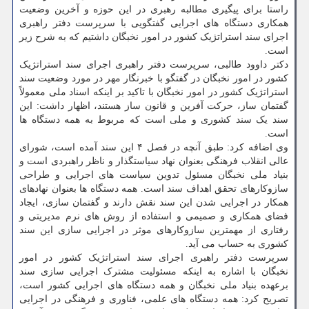
راستا برای پیگیری مطالبه رهبری در این حوزه و آخرین وضعیت
همکاری دستگاه های اجرایی گفتگویی با سرپرست دفتر راهبری
اجرای سند استراتژیک کشور در امور نخبگان داشتیم که به شرح زیر
است.
دکتر داوود طالبی، سرپرست دفتر راهبری اجرای سند استراتژیک
کشور در امور نخبگان در گفتگو با خبرنگار مهر در مورد وضعیت سند
استراتژیک کشور در امور نخبگان با تاکید بر اینکه اسناد ملی معمولاً
گفتمان ساز، حرکت آفرین و قانون ساز هستند، اظهار داشت: این
سند یک سند کشوری و ملی است که مربوط به همه دستگاه ها
است.
وی اضافه کرد: طبق آنچه در فصل ۴ این سند آمده است، شورای
عالی انقلاب فرهنگی بعنوان نهاد سیاستگذار و ناظر راهبردی است و
بنیاد ملی نخبگان مسئول تدوین سیاست های اجرایی و طراحی
سازوکارهای تحقق اهداف سند است. همه دستگاه ها بعنوان نهادهای
همکار در اجرایی شدن این سند نقش دارند و گفتمان سازی، ایجاد
فضای همکاری و صمیمی و استفاده از روش های نرم مدیریتی و
رفتاری از مهمترین سازوکارهای موثر در اجرایی سازی این سند
کشوری به حساب می آید.
سرپرست دفتر راهبری اجرای سند استراتژیک کشور در امور
نخبگان با اشاره به اینکه مسئولیت مشترک اجرایی سازی سند
برعهده بنیاد ملی نخبگان و همه دستگاه های اجرایی کشور است،
تصریح کرد: همه دستگاه های علمی، فناوری و فرهنگی در اجرایی