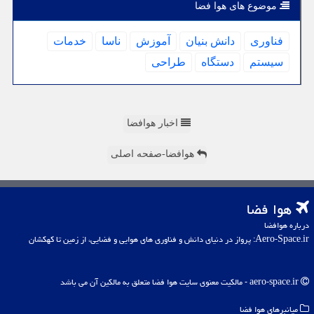
موضوع های هوا فضا
فناوری
دانش بنیان
آموزش
ناسا
خدمات
سیستم
دستگاه
طراحی
اخبار هوافضا
هوافضا-صفحه اصلی
هوا فضا
درباره هوافضا
Aero-Space.ir: پرواز در دنیای دانش و فناوری های هوایی و فضایی، از زمین تا کهکشان
aero-space.ir - مالکیت معنوی سایت هوا فضا متعلق به مالکین آن می باشد
میانبرهای هوا فضا