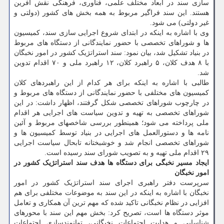
سازی سند در ابعاد مختلف علمی، فناوری، فرهنگی نقش آفرین
هستند. این سند فراگیر مربوط به همه بخش های کشور (دولتی و
غیر دولتی) می شود.
وی با اشاره به اینکه در ابتدای شروع اجرایی سازی سند، کمیسیون
ها و شوراهای تخصصی با حضور نمایندگانی از دستگاه های مربوط
در بنیاد تشکیل شد، بیان نمود: سند استراتژیک کشور در امور نخبگان
با ۸ هدف کلان، ۵ راهبرد کلان، ۱۲ راهبرد ملی و ۷۰ اقدام تدوین
شد.
طالبی با اشاره به اینکه برای هر کدام از این راهبردهای کلان
کمیسیون های مختلفی با حضور نمایندگانی از دستگاه های مربوط و
در چارچوب شوراهای تخصصی شکل گرفتند، اظهار داشت: در این
شوراهای تخصصی به تهیه و تدوین سیاست های اجرایی هر اقدام
ملی پرداخته می شود؛ همینطور بررسی شاخصهای مربوط و آئین
نامه ها و دستورالعمل های اجرایی در بنیاد توسط کمیسیون ها و
شوراهای تخصصی انجام شد و خوشبختانه تابحال سیاست اجرایی
۲۹ اقدام ملی تهیه و به تصویب شورای سند رسیده است.
ایجاد مسیر نخبگی برای دستگاه ها هدف سند استراتژیک کشور در
امور نخبگان
سرپرست دفتر راهبری اجرای سند استراتژیک کشور در امور
نخبگان با اشاره به اینکه در این سند به موضوعات مختلفی برای هم
افزایی در نظام نخبگانی تاکید شده که مهم ترین آن همکاری و تعامل
موثر دستگاه ها است، تصریح کرد: بخش مهم این سند با محورهای
شناسایی و هدایت اجتماعات نخبگانی، توانمندسازی اجتماعات