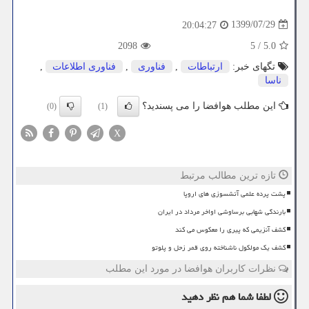
1399/07/29
20:04:27
2098
5
/
5.0
تگهای خبر:
ارتباطات
,
فناوری
,
فناوری اطلاعات
,
ناسا
این مطلب هوافضا را می پسندید؟
(0)
(1)
X
تازه ترین مطالب مرتبط
پشت پرده علمی آتشسوزی های اروپا
بارندگی شهابی برساوشی اواخر مرداد در ایران
کشف آنزیمی که پیری را معکوس می کند
کشف یک مولکول ناشناخته روی قمر زحل و پلوتو
نظرات کاربران هوافضا در مورد این مطلب
لطفا شما هم
نظر دهید