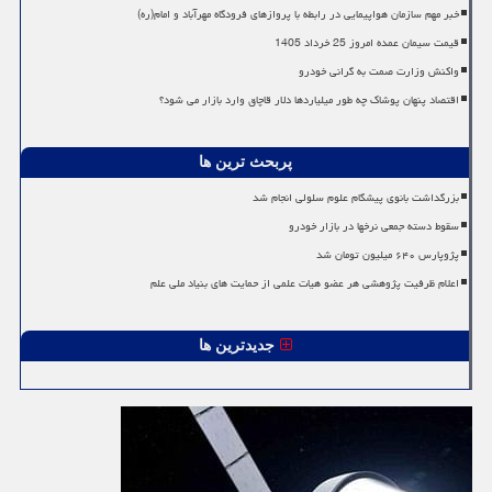
خبر مهم سازمان هواپیمایی در رابطه با پروازهای فرودگاه مهرآباد و امام(ره)
قیمت سیمان عمده امروز 25 خرداد 1405
واکنش وزارت صمت به گرانی خودرو
اقتصاد پنهان پوشاک چه طور میلیاردها دلار قاچاق وارد بازار می شود؟
پربحث ترین ها
بزرگداشت بانوی پیشگام علوم سلولی انجام شد
سقوط دسته جمعی نرخها در بازار خودرو
پژوپارس ۶۴۰ میلیون تومان شد
اعلام ظرفیت پژوهشی هر عضو هیات علمی از حمایت های بنیاد ملی علم
جدیدترین ها