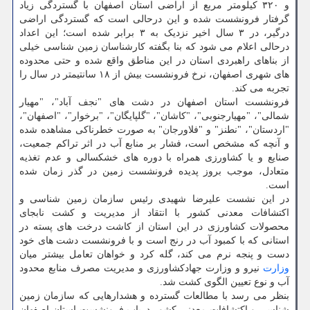
و ۳۲۰ کیلومتر مربع از اراضی استان اصفهان با گستردگی زیاد
گرفتار فرونشست شده و این درحالی است که گستردگی اراضی
درگیر، در ۳ سال اخیر نزدیک به ۳ برابر شده است؛ این اعداد
درحالی اعلام می شود که بنا بگفته کارشناسان زمین شناسی خیلی
از بناهای راهبردی استان در این مناطق واقع شده و حتی محدوده
های شهری اصفهان، نرخ فرونشست بیش از ۱۸ سانتیمتر در سال را
تجربه می کند.
فرونشست استان اصفهان در دشت های "نجف آباد"، "مهیار
شمالی"، "مهیارجنوبی"، "کاشان"، "گلپایگان"، "برخوار"، "اصفهان"،
"اردستان"، "نطنز" و "فلاورجان" به صورت خطرناکی مشاهده شده
و آنچه که مشخص است، فشار بر منابع آب در اثر تراکم جمعیت،
صنایع و یا کشاورزی همراه با دوره های خشکسالی و عدم تغذیه
متعادل، موجب بروز پدیده فرونشست زمین در گذر زمان شده
است.
در این نشست علیرضا شهیدی رئیس سازمان زمین شناسی و
اکتشافات معدنی کشور با انتقاد از مدیریت و کشت نابجای
محصولات کشاورزی در این استان از کاشت درخت های پسته در
استانی که با کمبود آب در رنج است و با فرونشست دشت های خود
دست و پنجه نرم می کند، گله کرد و خواهان تعامل بیشتر میان
وزارت
نیرو و وزارت جهادکشاورزی و مدیریت مصرف منابع محدود
آب و نوع تعیین الگوی کشت شد.
بنظر می رسد با مطالعات گسترده و هشدارهایی که سازمان زمین
شناسی و اکتشافات معدنی کشور درباب فرونشست استان اصفهان