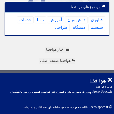
موضوع های هوا فضا
فناوری
دانش بنیان
آموزش
ناسا
خدمات
سیستم
دستگاه
طراحی
اخبار هوافضا
هوافضا-صفحه اصلی
هوا فضا
درباره هوافضا
Aero-Space.ir: پرواز در دنیای دانش و فناوری های هوایی و فضایی، از زمین تا کهکشان
aero-space.ir - مالکیت معنوی سایت هوا فضا متعلق به مالکین آن می باشد