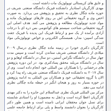
و عایق های کریستالی توپولوژیک مات داشته است.
مهدی کارگریان استادیار دانشکده فیزیک دانشگاه صنعتی شریف در
حوزه ماده چگال نظری به تحقیق و پژوهش می پردازد. به صورت
اخص وی و گروه تحقیقاتی اش بر روی فازهای توپولوژیک ماده و
مواد جدید توپولوژیک مطالعه و پژوهش می کنند. هدف اصلی این
گروه تحقیقاتی شناخت سیستم های کوانتومی بس ذره ای با درجات
آزادی برآمده از یک سو و ارتباط فیزیک این پدیده با فیزیک جفت
شدگی اسپین- مدار، همبستگی الکترونی و خواص توپولوژیکی مواد
است.
کارگریان دکتری خودرا در زمینه ماده چگال نظری درسال ۲۰۰۹
میلادی از دانشگاه صنعتی شریف ستاندن کرده است و سپس مدت
چهار سال در دانشگاه تگزاس آستین، دو سال در دانشگاه اوهایو و دو
سال در دانشگاه مریلند محقق پسادکتری بود. در این دوره پژوهش
های درخشانی را با همکاران بین المللی خود انجام داده است. وی از
سال ۲۰۱۷ به دانشکده فیزیک دانشگاه صنعتی شریف راه پیدا کرد و
الان با گروه تحقیقاتی خود و همکاران بین المللی به ادامه پژوهش
در حوزه بسیار به روز و هیجان انگیز در حیطه ماده چگالی نظری
ادامه می دهند.
مرکز بین المللی فیزیک نظری عبدالسلام این جایزه را به دکتر مهدی
کارگریان اعطا کرده است و (نقل به مضمون) او را استادی شایسته
برای نسل جوان محققان ایرانی نامیده است و همین طور دکتر
کارگریان را بعنوان دانشمند واسط و پلی برای ارتباط جامعه علمی