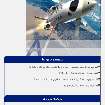
پربیننده ترین ها
خبر مهم سازمان هواپیمایی در رابطه با پروازهای فرودگاه مهرآباد و امام(ره)
قیمت سیمان عمده امروز 25 خرداد 1405
اقتصاد پنهان پوشاک چه طور میلیاردها دلار قاچاق وارد بازار می شود؟
واکنش وزارت صمت به گرانی خودرو
پربحث ترین ها