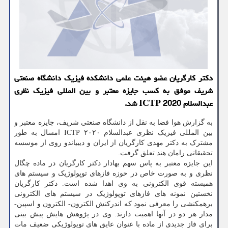
دكتر كارگریان عضو هیئت علمی دانشكده فیزیك دانشگاه صنعتی
شریف موفق به كسب جایزه معتبر و بین المللی فیزیك نظری
عبدالسلام 2020 ICTP شد.
به گزارش هوا فضا به نقل از دانشگاه صنعتی شریف، جایزه معتبر و
بین المللی فیزیک نظری عبدالسلام ۲۰۲۰ ICTP امسال به طور
مشترک به دکتر مهدی کارگریان از ایران و دیبیاندو روی از موسسه
تحقیقاتی رامان هند تعلق گرفت.
این جایزه معتبر به پاس سهم بهادار دکتر کارگریان در ماده چگال
نظری و به صورت خاص در حوزه فازهای توپولوژیک و سیستم های
همبسته قوی الکترونی به وی اهدا شده است. دکتر کارگریان
نخستین نمونه های فازهای توپولوژیک در سیستم های الکترونی
برهمکنشی را معرفی نمود که اندرکنش الکترون- الکترون و اسپین-
مدار هر دو در آنها اهمیت دارند. وی در پژوهش هایش پیش بینی
برای فاز جدیدی از ماده با عنوان عایق های توپولوژیکی ضعیف مات