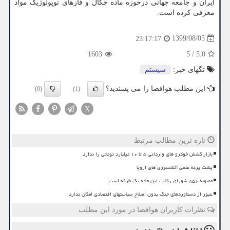
ایران و جامعه جهانی درحوزه ماده چگال و فازهای توپولوژیک مواد
معرفی کرده است.
1399/08/05
23:17:17
1603
5
/
5.0
تگهای خبر:
سیستم
این مطلب هوافضا را می پسندید؟
(0)
(1)
X
تازه ترین مطالب مرتبط
بازار کشش خودرو های وارداتی ۵ تا ۱۰ میلیارد تومانی را ندارد
پشت پرده علمی آتشسوزی های اروپا
مصوبه ۸۵۶ شورای رقابت این جاده یک طرفه است
عبور از دستاوردهای جنگ بدون اصلاح سیاستهای اقتصادی امکان ندارد
نظرات کاربران هوافضا در مورد این مطلب