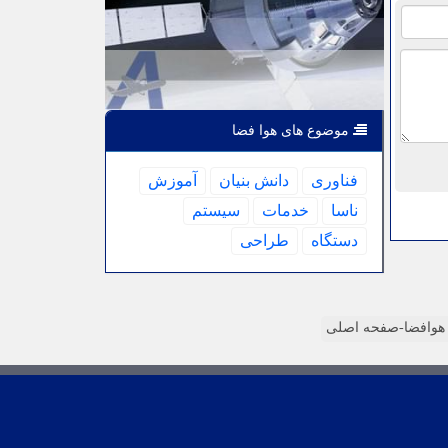
موضوع های هوا فضا
فناوری
دانش بنیان
آموزش
ناسا
خدمات
سیستم
دستگاه
طراحی
وافضا-صفحه اصلی