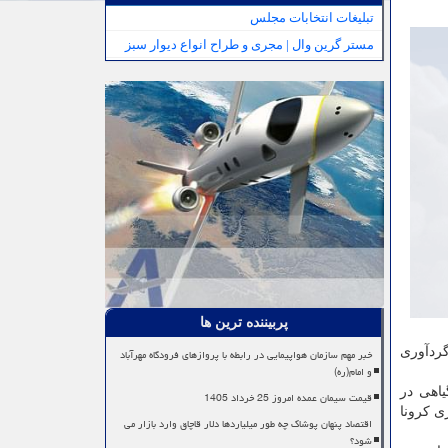
تبلیغات انتخابات مجلس
مستر گرین وال | مجری و طراح انواع دیوار سبز
پربیننده ترین ها
گردآوری
خبر مهم سازمان هواپیمایی در رابطه با پروازهای فرودگاه مهرآباد
و امام(ره)
داروهای گیاهی در
قیمت سیمان عمده امروز 25 خرداد 1405
ان و پیشگیری کرونا
اقتصاد پنهان پوشاک چه طور میلیاردها دلار قاچاق وارد بازار می
شود؟