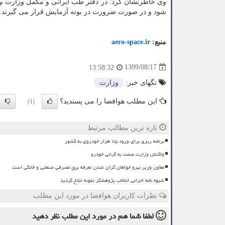
وی خاطرنشان کرد: در دفتر طب ایرانی و مکمل وزارت به
شود و در صورت ضرورت در بوته آزمایش قرار می گیرند.
منبع:
aero-space.ir
1399/08/17
13:58:32
تگهای خبر:
وزارت
این مطلب هوافضا را می پسندید؟
(1)
تازه ترین مطالب مرتبط
برنامه ریزی برای ورود ۷۵ هزار خودروی به کشور
واکنش وزارت صمت به گرانی خودرو
معاون وزیر نیرو خواهان گران شدن تعرفه برق مصرفی صنعتی و خانگی است
شیوه نامه اجرائی انتخاب پژوهشگر نمونه ابلاغ گردید
نظرات کاربران هوافضا در مورد این مطلب
لطفا شما هم
در مورد این مطلب
نظر دهید