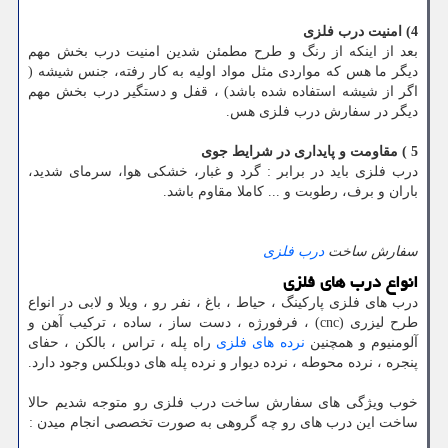
4) امنیت درب فلزی
بعد از اینکه از رنگ و طرح مطمئن شدین امنیت درب بخش مهم
دیگر ما هس که مواردی مثل مواد اولیه به کار رفته، جنس شیشه (
اگر از شیشه استفاده شده باشد) ، قفل و دستگیر درب بخش مهم
دیگر در سفارش درب فلزی هس.
5 ) مقاومت و پایداری در شرایط جوی
درب فلزی باید در برابر : گرد و غبار، خشکی هوا، سرمای شدید،
باران و برف، رطوبت و ... کاملا مقاوم باشد.
سفارش ساخت
درب فلزی
انواع درب های فلزی
درب های فلزی پارکینگ ، حیاط ، باغ ، نفر رو ، ویلا و لابی در انواع
طرح لیزری (cnc) ، فرفورژه ، دست ساز ، ساده ، ترکیب آهن و
آلومنیوم و همچنین
نرده های فلزی
راه پله ، تراس ، بالکن ، حفای
پنجره ، نرده محوطه ، نرده دیوار و نرده پله های دوبلکس وجود دارد.
خوب ویژگی های سفارش ساخت درب فلزی رو متوجه شدیم حالا
ساخت این درب های رو چه گروهی به صورت تخصصی انجام میدن :