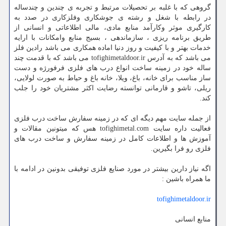
گروهی که با غلبه بر تحصیلات مرتبط و تجربه ی چندین و چندساله
در رابطه با شغل و رشته ی جوشکاری وفلزکاری در صدد به
کارگیری موثر وکارآمد منابع مادی، مالی اطلاعاتی و انسانی از
طریق برنامه ریزی ، سازماندهی ، بسیج منابع وامکانات با ارایه
خدمات بهتر و با کیفیت و روز دنیا اماده همکاری می باشد رادین فلز
می باشد که به آدرس tofighimetaldoor.ir می باشد که با قدمت چند
ساله خود در زمینه ساخت انواع درب های فلزی فرفورژه و دست
ساز مناسب برای خانه، باغ، ویلا، خانه باغ و حیاط به صورت لولایی،
ریلی، تاشو و قارمانی توانسته رضایت اکثر مشتریان خود را جلب
کند.
از جمله سایت مهم دیگه ای که در زمینه سفارش ساخت درب فلزی
فعالیت داره سایت tofighimetal.com هس که میتونین مقالات و
آموزش ها و اطلاعات کامل در زمینه سفارش و ساخت درب های
فلزی رو فرا بگیرین.
اگه نیاز دارین بیشتر در مورد صنایع فلزی توفیقی بدونین در ادامه با
ما همراه باشین :
tofighimetaldoor.ir
منابع انسانی