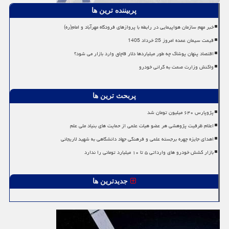
پربیننده ترین ها
خبر مهم سازمان هواپیمایی در رابطه با پروازهای فرودگاه مهرآباد و امام(ره)
قیمت سیمان عمده امروز 25 خرداد 1405
اقتصاد پنهان پوشاک چه طور میلیاردها دلار قاچاق وارد بازار می شود؟
واکنش وزارت صمت به گرانی خودرو
پربحث ترین ها
پژوپارس ۶۴۰ میلیون تومان شد
اعلام ظرفیت پژوهشی هر عضو هیات علمی از حمایت های بنیاد ملی علم
اهدای جایزه چهره برجسته علمی و فرهنگی جهاد دانشگاهی به شهید لاریجانی
بازار کشش خودرو های وارداتی ۵ تا ۱۰ میلیارد تومانی را ندارد
جدیدترین ها