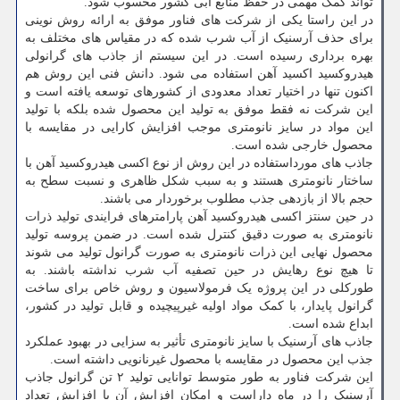
تواند کمک مهمی در حفظ منابع آبی کشور محسوب شود.
در این راستا یکی از شرکت های فناور موفق به ارائه روش نوینی
برای حذف آرسنیک از آب شرب شده که در مقیاس های مختلف به
بهره برداری رسیده است. در این سیستم از جاذب های گرانولی
هیدروکسید اکسید آهن استفاده می شود. دانش فنی این روش هم
اکنون تنها در اختیار تعداد معدودی از کشورهای توسعه یافته است و
این شرکت نه فقط موفق به تولید این محصول شده بلکه با تولید
این مواد در سایز نانومتری موجب افزایش کارایی در مقایسه با
محصول خارجی شده است.
جاذب های مورداستفاده در این روش از نوع اکسی هیدروکسید آهن با
ساختار نانومتری هستند و به سبب شکل ظاهری و نسبت سطح به
حجم بالا از بازدهی جذب مطلوب برخوردار می باشند.
در حین سنتز اکسی هیدروکسید آهن پارامترهای فرایندی تولید ذرات
نانومتری به صورت دقیق کنترل شده است. در ضمن پروسه تولید
محصول نهایی این ذرات نانومتری به صورت گرانول تولید می شوند
تا هیچ نوع رهایش در حین تصفیه آب شرب نداشته باشند. به
طورکلی در این پروژه یک فرمولاسیون و روش خاص برای ساخت
گرانول پایدار، با کمک مواد اولیه غیرپیچیده و قابل تولید در کشور،
ابداع شده است.
جاذب های آرسنیک با سایز نانومتری تأثیر به سزایی در بهبود عملکرد
جذب این محصول در مقایسه با محصول غیرنانویی داشته است.
این شرکت فناور به طور متوسط توانایی تولید ۲ تن گرانول جاذب
آرسنیک را در ماه داراست و امکان افزایش آن با افزایش تعداد