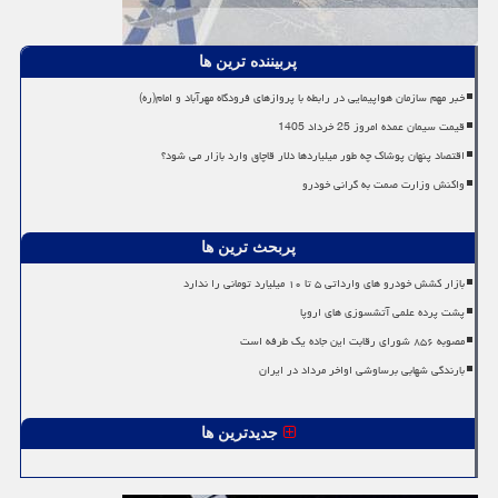
پربیننده ترین ها
خبر مهم سازمان هواپیمایی در رابطه با پروازهای فرودگاه مهرآباد و امام(ره)
قیمت سیمان عمده امروز 25 خرداد 1405
اقتصاد پنهان پوشاک چه طور میلیاردها دلار قاچاق وارد بازار می شود؟
واکنش وزارت صمت به گرانی خودرو
پربحث ترین ها
بازار کشش خودرو های وارداتی ۵ تا ۱۰ میلیارد تومانی را ندارد
پشت پرده علمی آتشسوزی های اروپا
مصوبه ۸۵۶ شورای رقابت این جاده یک طرفه است
بارندگی شهابی برساوشی اواخر مرداد در ایران
جدیدترین ها