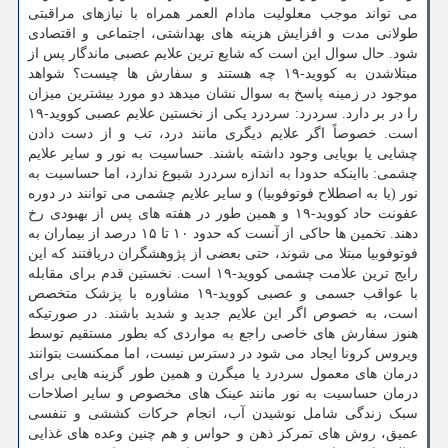
می تواند موجب معلولیت مادام العمر همراه با نیازهای مراقبتی
طولانی مدت و افزایش هزینه های بهداشتی، اجتماعی و اقتصادی
شود. حال سوال این است که شایع ترین علایم عصبی ماندگار پس از
مبتلاشدن به کووید-۱۹ چه هستند و سفارش ها چیست؟ شواهد
موجود در زمینه پاسخ به سوال نشان میدهد دو مورد بیشترین میزان
را در بر دارد. سردرد: سردرد یکی از نخستین علایم عصبی کووید-۱۹
است. خصوصاً اگر علایم دیگری مانند درد، تب و از دست دادن
چشایی یا بویایی وجود داشته باشند. حساسیت به نور و سایر علایم
چشمی: بااینکه حدودا به اندازه سردرد شیوع ندارد، اما حساسیت به
نور (یا به اصطلاح فوتوفوبیا) و سایر علایم چشمی می توانند در دوره
عفونت حاد کووید-۱۹ و همین طور در هفته های پس از بهبودی رخ
دهند. تخمین ها حاکی از آنست که حدود ۱۰ تا ۱۵ درصد از بیماران به
فوتوفوبیا مبتلا می شوند، حتی بعضی از پژوهشگران دریافتند که این
رایج ترین علامت چشمی کووید-۱۹ است. نخستین قدم برای مقابله
با عواقب جسمی و عصبی کووید-۱۹ مشاوره با پزشک متخصص
است، به خصوص اگر این علایم جدید و شدید باشند. در صورتیکه
هنوز سفارش های خاصی راجع به مواردی که بطور مستقیم توسط
ویروس کرونا ایجاد می شود در دسترس نیست، اما ممکنست بتوانند
درمان های معمول سردرد یا میگرن و همین طور گزینه هایی برای
درمان حساسیت به نور مانند عینک های مخصوص و سایر اصلاحات
سبک زندگی شامل نوشیدن آب، انجام حرکات کششی و تنفسی
عمیق، روش های تمرکز ذهن و حواس و هم چنین وعده های غذایی