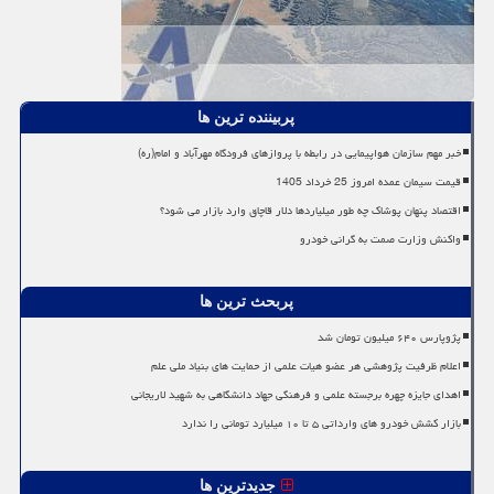
پربیننده ترین ها
خبر مهم سازمان هواپیمایی در رابطه با پروازهای فرودگاه مهرآباد و امام(ره)
قیمت سیمان عمده امروز 25 خرداد 1405
اقتصاد پنهان پوشاک چه طور میلیاردها دلار قاچاق وارد بازار می شود؟
واکنش وزارت صمت به گرانی خودرو
پربحث ترین ها
پژوپارس ۶۴۰ میلیون تومان شد
اعلام ظرفیت پژوهشی هر عضو هیات علمی از حمایت های بنیاد ملی علم
اهدای جایزه چهره برجسته علمی و فرهنگی جهاد دانشگاهی به شهید لاریجانی
بازار کشش خودرو های وارداتی ۵ تا ۱۰ میلیارد تومانی را ندارد
جدیدترین ها