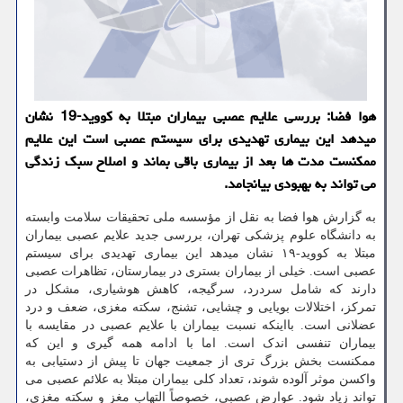
هوا فضا: بررسی علایم عصبی بیماران مبتلا به کووید-19 نشان
میدهد این بیماری تهدیدی برای سیستم عصبی است این علایم
ممکنست مدت ها بعد از بیماری باقی بماند و اصلاح سبک زندگی
می تواند به بهبودی بیانجامد.
به گزارش هوا فضا به نقل از مؤسسه ملی تحقیقات سلامت وابسته
به دانشگاه علوم پزشکی تهران، بررسی جدید علایم عصبی بیماران
مبتلا به کووید-۱۹ نشان میدهد این بیماری تهدیدی برای سیستم
عصبی است. خیلی از بیماران بستری در بیمارستان، تظاهرات عصبی
دارند که شامل سردرد، سرگیجه، کاهش هوشیاری، مشکل در
تمرکز، اختلالات بویایی و چشایی، تشنج، سکته مغزی، ضعف و درد
عضلانی است. بااینکه نسبت بیماران با علایم عصبی در مقایسه با
بیماران تنفسی اندک است. اما با ادامه همه گیری و این که
ممکنست بخش بزرگ تری از جمعیت جهان تا پیش از دستیابی به
واکسن موثر آلوده شوند، تعداد کلی بیماران مبتلا به علائم عصبی می
تواند زیاد شود. عوارض عصبی، خصوصاً التهاب مغز و سکته مغزی،