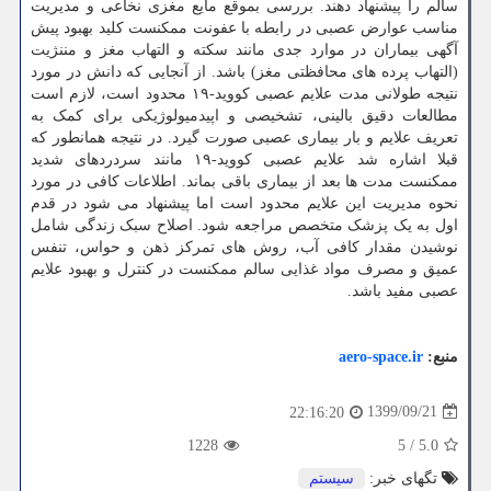
سالم را پیشنهاد دهند. بررسی بموقع مایع مغزی نخاعی و مدیریت
مناسب عوارض عصبی در رابطه با عفونت ممکنست کلید بهبود پیش
آگهی بیماران در موارد جدی مانند سکته و التهاب مغز و مننژیت
(التهاب پرده های محافظتی مغز) باشد. از آنجایی که دانش در مورد
نتیجه طولانی مدت علایم عصبی کووید-۱۹ محدود است، لازم است
مطالعات دقیق بالینی، تشخیصی و اپیدمیولوژیکی برای کمک به
تعریف علایم و بار بیماری عصبی صورت گیرد. در نتیجه همانطور که
قبلا اشاره شد علایم عصبی کووید-۱۹ مانند سردردهای شدید
ممکنست مدت ها بعد از بیماری باقی بماند. اطلاعات کافی در مورد
نحوه مدیریت این علایم محدود است اما پیشنهاد می شود در قدم
اول به یک پزشک متخصص مراجعه شود. اصلاح سبک زندگی شامل
نوشیدن مقدار کافی آب، روش های تمرکز ذهن و حواس، تنفس
عمیق و مصرف مواد غذایی سالم ممکنست در کنترل و بهبود علایم
عصبی مفید باشد.
منبع:
aero-space.ir
1399/09/21
22:16:20
1228
5
/
5.0
تگهای خبر:
سیستم