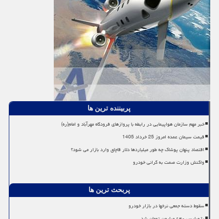
پربیننده ترین ها
خبر مهم سازمان هواپیمایی در رابطه با پروازهای فرودگاه مهرآباد و امام(ره)
قیمت سیمان عمده امروز 25 خرداد 1405
اقتصاد پنهان پوشاک چه طور میلیاردها دلار قاچاق وارد بازار می شود؟
واکنش وزارت صمت به گرانی خودرو
پربحث ترین ها
سقوط دسته جمعی نرخها در بازار خودرو
پژوپارس ۶۴۰ میلیون تومان شد