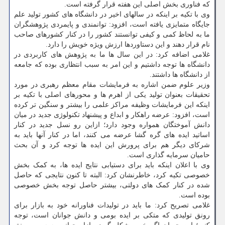
که فناوری بخش اصلی این هفته قرار گرفته است.
وی با تکیه بر اینکه در سالهای اخیر در دانشگاه های کشور تولید علم
جایگاه متمایزی یافته است، افزود: توانمندی و پایمردی پژوهشگران
ما به لحاظ کمی و کیفی توانستند کشور را در کنار کشورهای صاحب
نام قرار دهند و این دستاوردها ارزش ویژه خویش را دارد.
غلامی اضافه کرد: در این سال ها ما به پژوهش های کاربردی در
دانشگاه ها توجه داشتیم و این امر به سبب انتظاری بوده که جامعه
از دانشگاه ها داشتند.
وزیر علوم ضمن اشاره به فرمایشات مقام معظم رهبری در مورد
تحقیقات بعنوان تولید یکی از اهرم ها و محورهای اصلی با تکیه بر
اینکه این فرمایشات وظیفه مراکز علمی را بیشتر و سنگین تر کرده
است، افزود: عرضه راهکار و ابداع و پیشنهاد تکنولوژی جدید در میان
دانش آموختگان همواره وجود دارد؛ ازاین رو نسل جدید در کنار
اساتید ایده های گره گشا عرضه می کنند، اما در کنار آنها باید به
شرکای دیگر هم برای پرورش این ایده ها توجه کرد و آن بحث
حامیان سرمایه گذاری است.
وی با اعلان اینکه باید برای دستیابی نتایج ایده ها، به کمک بخش
خصوصی تکیه کرد، خاطرنشان کرد: البته تا کنون نتایجی که حاصل
شده در کنار کمک های دولتی، بیشتر حاصل توجه بخش خصوصی
بوده است.
غلامی تصریح کرد: ما باید در تولیدات فناورانه خود به بازار برای
رونق تولیدی که متکی بر ایده بومی و دانش جوانان است، توجه