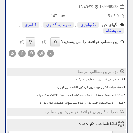
1399/09/28
15:40:59
1471
5
/
5.0
تگهای خبر:
تكنولوژی
,
سرمایه گذاری
,
فناوری
,
نمایشگاه
این مطلب هوافضا را می پسندید؟
(0)
(1)
X
تازه ترین مطالب مرتبط
کشف آنزیمی که پیری را معکوس می کند
ضعف سیاستگذاری مهم ترین گره کور گلخانه داری ایران
گرنت آغاز حمایتی ویژه از دانش آموختگان ایرانی ۲۰۰ دانشگاه برتر جهان
عبور از دستاوردهای جنگ بدون اصلاح سیاستهای اقتصادی امکان ندارد
نظرات کاربران هوافضا در مورد این مطلب
لطفا شما هم
نظر دهید