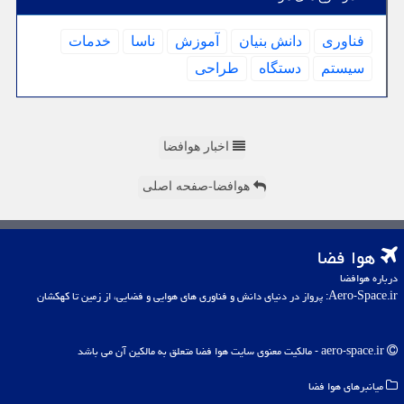
فناوری
دانش بنیان
آموزش
ناسا
خدمات
سیستم
دستگاه
طراحی
اخبار هوافضا
هوافضا-صفحه اصلی
هوا فضا
درباره هوافضا
Aero-Space.ir: پرواز در دنیای دانش و فناوری های هوایی و فضایی، از زمین تا کهکشان
aero-space.ir - مالکیت معنوی سایت هوا فضا متعلق به مالکین آن می باشد
میانبرهای هوا فضا