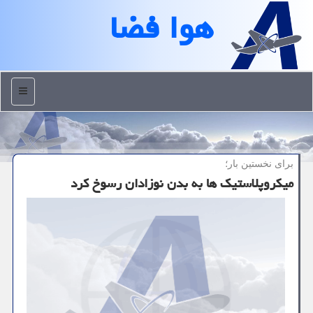
هوا فضا
منو
برای نخستین بار؛
میكروپلاستیك ها به بدن نوزادان رسوخ كرد