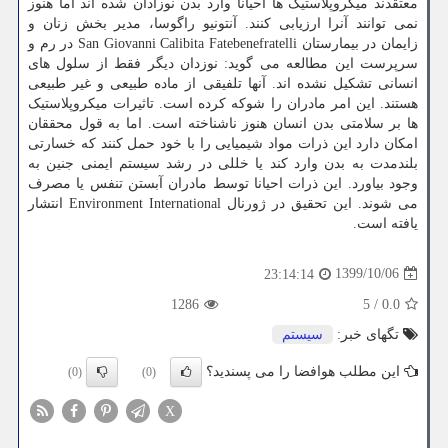
معتقدند میکروپلاستیک ها احیانا وارد بدن نوزادان شده اند اما هنوز
نمی توانند آنرا ارزیابی کنند. آنتونیو راگوسا، مدیر بخش زنان و
زایمان در بیمارستان San Giovanni Calibita Fatebenefratelli در رم و
سرپرست این مطالعه می گوید: نوزدان دیگر فقط از سلول های
انسانی تشکیل نشده اند. آنها تلفیقی از ماده طبیعی و غیر طبیعی
هستند. این امر مادران را شوکه کرده است. تاثیرات میکروپلاستیک
ها بر سلامتی بدن انسان هنوز ناشناخته است. اما به قول محققان
امکان دارد این ذرات مواد شیمیایی را با خود حمل کنند که خسارتی
بلندمدت به بدن وارد کند یا خللی در رشد سیستم ایمنی جنین به
وجود بیاورد. این ذرات احیانا توسط مادران آبستن تنفس یا مصرف
می شوند. این تحقیق در ژورنال Environment International انتشار
یافته است.
1399/10/06
23:14:14
1286
5
/
0.0
تگهای خبر:
سیستم
این مطلب هوافضا را می پسندید؟
(0)
(0)
X