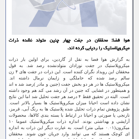
هوا فضا: محققان در جفت چهار چنین متولد نشده ذرات
میکروپلاستیک را ردیابی کرده اند.
به گزارش هوا فضا به نقل از گاردین، برای اولین بار ذرات
میکروپلاستیک در جفت نوزادان متولدنشده رصد شد. به قول
محققان این رویداد نگران کننده است. این ذرات در جفت های ۴ زن
سالم رصد شده که حاملگی و زایمان نرمال داشته اند.
میکروپلاستیک ها در هر دو بخش جفت (جنین و مادر )رصد شد ه اند
و همینطور در غشایی که جنین در آن رشد می کند هم وجود داشته
است. البته در تحقیق فقط ۴ درصد هر جفت تحلیل شد اما این نتایج
نشان داده است احیانا میزان میکروپلاستیک ها بسیار بالاتر است.
طبق پژوهش تمام ذرات تحلیل شده پلاستیک ها به رنگ آبی، قرمز،
نارنجی یا صورتی و احیانا در ارتباط با بسته بندی کالاها، محصولات
آرایشی و بهداشتی بودند. اندازه ذرات میکروپلاستیک عموما ۱۰
میکرون(۰.۰۱ میلی متر) است. به عبارت دیگر این ذرات به اندازه
ای کوچک هستند که می توانند وارد جریان خون شوند. محققان