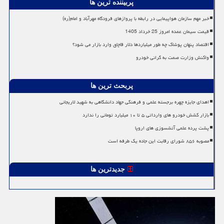
پربیننده ترین ها
خبر مهم سازمان هواپیمایی در رابطه با پروازهای فرودگاه مهرآباد و امام(ره)
قیمت سیمان عمده امروز 25 خرداد 1405
اقتصاد پنهان پوشاک چه طور میلیاردها دلار قاچاق وارد بازار می شود؟
واکنش وزارت صمت به گرانی خودرو
پربحث ترین ها
اهدای جایزه چهره برجسته علمی و فرهنگی جهاد دانشگاهی به شهید لاریجانی
بازار کشش خودرو های وارداتی ۵ تا ۱۰ میلیارد تومانی را ندارد
پشت پرده علمی آتشسوزی های اروپا
مصوبه ۸۵۶ شورای رقابت این جاده یک طرفه است
جدیدترین ها