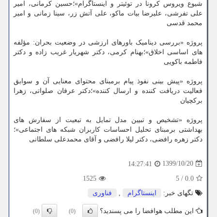
شیوع ویروس کرونا در توئیتر و اینستاگرام»؛حسین کرمانی، امیر
علی تفرشی، علیرضا بیات ماکو، علی آتش زر، سینا زمانی و امیر
محمد قدسی
پروژه «بررسی دینامیک باورهای ارزشی در وضعیت بحران: مؤلفه
های اساسی اخلاق»؛بهنام کرمی، دکتر شهریار غریب زاده و دکتر
فاطمه باکویی
پروژه «پیش بینی نفوذ پیام برمبنای محتوای معنایی آن و سوابق
فعالیت دریافت کننده و ارسال کننده»؛دکتر عرفان صلواتی، زهرا
برکچیان
پروژه «تشخیص و تبیین مدل تمایل به تبعیت از سفارش های
بهداشتی برمبنای تحلیل احساسات کاربران شبکه های اجتماعی»؛
دکتر زهره رافضی، دکتر لیلا رافضی و آقای محمدعلی سلطانی
1399/10/20
14:27:41
1525
5
/
0.0
تگهای خبر:
اینستاگرام
,
فناوری
این مطلب هوافضا را می پسندید؟
(0)
(0)