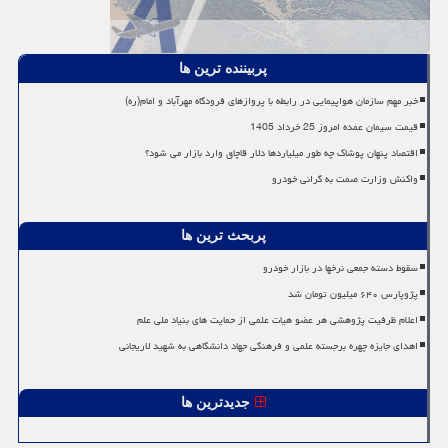
پربیننده ترین ها
خبر مهم سازمان هواپیمایی در رابطه با پروازهای فرودگاه مهرآباد و امام(ره)
قیمت سیمان عمده امروز 25 خرداد 1405
اقتصاد پنهان پوشاک چه طور میلیاردها دلار قاچاق وارد بازار می شود؟
واکنش وزارت صمت به گرانی خودرو
پربحث ترین ها
سقوط دسته جمعی نرخها در بازار خودرو
پژوپارس ۶۴۰ میلیون تومان شد
اعلام ظرفیت پژوهشی هر عضو هیات علمی از حمایت های بنیاد ملی علم
اهدای جایزه چهره برجسته علمی و فرهنگی جهاد دانشگاهی به شهید لاریجانی
جدیدترین ها