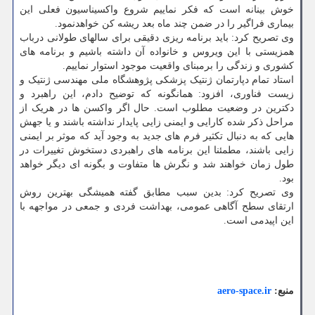
خوش بینانه است که فکر نماییم شروع واکسیناسیون فعلی این
بیماری فراگیر را در ضمن چند ماه بعد ریشه کن خواهدنمود.
وی تصریح کرد: باید برنامه ریزی دقیقی برای سالهای طولانی درباب
همزیستی با این ویروس و خانواده آن داشته باشیم و برنامه های
کشوری و زندگی را برمبنای واقعیت موجود استوار نماییم.
استاد تمام دپارتمان ژنتیک پزشکی پژوهشگاه ملی مهندسی ژنتیک و
زیست فناوری، افزود: همانگونه که توضیح دادم، این راهبرد و
دکترین در وضعیت مطلوب است. حال اگر واکسن ها در هریک از
مراحل ذکر شده کارایی و ایمنی زایی پایدار نداشته باشند و یا جهش
هایی که به دنبال تکثیر فرم های جدید به وجود آید که موثر بر ایمنی
زایی باشند، مطمئنا این برنامه های راهبردی دستخوش تغییرات در
طول زمان خواهند شد و نگرش ها متفاوت و بگونه ای دیگر خواهد
بود.
وی تصریح کرد: بدین سبب مطابق گفته همیشگی بهترین روش
ارتقای سطح آگاهی عمومی، بهداشت فردی و جمعی در مواجهه با
این اپیدمی است.
منبع:
aero-space.ir