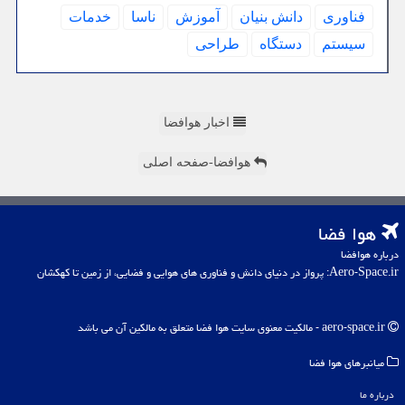
فناوری
دانش بنیان
آموزش
ناسا
خدمات
سیستم
دستگاه
طراحی
اخبار هوافضا
هوافضا-صفحه اصلی
هوا فضا
درباره هوافضا
Aero-Space.ir: پرواز در دنیای دانش و فناوری های هوایی و فضایی، از زمین تا کهکشان
aero-space.ir - مالکیت معنوی سایت هوا فضا متعلق به مالکین آن می باشد
میانبرهای هوا فضا
درباره ما