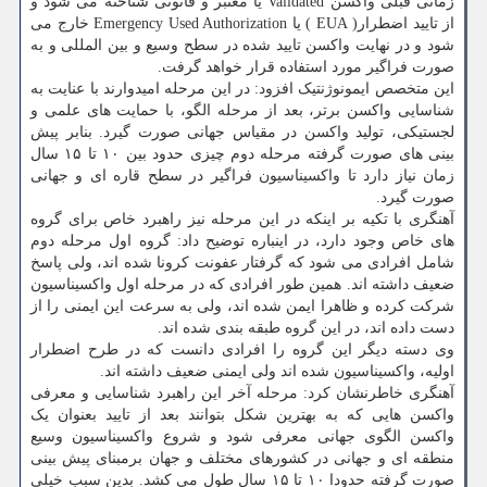
زمانی قبلی واکسن Validated یا معتبر و قانونی شناخته می شود و
از تایید اضطرار( EUA ) یا Emergency Used Authorization خارج می
شود و در نهایت واکسن تایید شده در سطح وسیع و بین المللی و به
صورت فراگیر مورد استفاده قرار خواهد گرفت.
این متخصص ایمونوژنتیک افزود: در این مرحله امیدوارند با عنایت به
شناسایی واکسن برتر، بعد از مرحله الگو، با حمایت های علمی و
لجستیکی، تولید واکسن در مقیاس جهانی صورت گیرد. بنابر پیش
بینی های صورت گرفته مرحله دوم چیزی حدود بین ۱۰ تا ۱۵ سال
زمان نیاز دارد تا واکسیناسیون فراگیر در سطح قاره ای و جهانی
صورت گیرد.
آهنگری با تکیه بر اینکه در این مرحله نیز راهبرد خاص برای گروه
های خاص وجود دارد، در اینباره توضیح داد: گروه اول مرحله دوم
شامل افرادی می شود که گرفتار عفونت کرونا شده اند، ولی پاسخ
ضعیف داشته اند. همین طور افرادی که در مرحله اول واکسیناسیون
شرکت کرده و ظاهرا ایمن شده اند، ولی به سرعت این ایمنی را از
دست داده اند، در این گروه طبقه بندی شده اند.
وی دسته دیگر این گروه را افرادی دانست که در طرح اضطرار
اولیه، واکسیناسیون شده اند ولی ایمنی ضعیف داشته اند.
آهنگری خاطرنشان کرد: مرحله آخر این راهبرد شناسایی و معرفی
واکسن هایی که به بهترین شکل بتوانند بعد از تایید بعنوان یک
واکسن الگوی جهانی معرفی شود و شروع واکسیناسیون وسیع
منطقه ای و جهانی در کشورهای مختلف و جهان برمبنای پیش بینی
صورت گرفته حدودا ۱۰ تا ۱۵ سال طول می کشد. بدین سبب خیلی