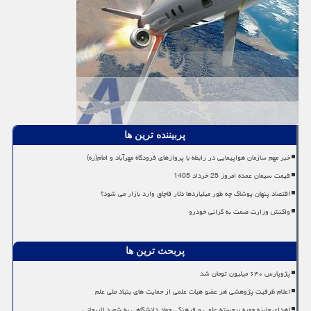
پربیننده ترین ها
خبر مهم سازمان هواپیمایی در رابطه با پروازهای فرودگاه مهرآباد و امام(ره)
قیمت سیمان عمده امروز 25 خرداد 1405
اقتصاد پنهان پوشاک چه طور میلیاردها دلار قاچاق وارد بازار می شود؟
واکنش وزارت صمت به گرانی خودرو
پربحث ترین ها
پژوپارس ۶۴۰ میلیون تومان شد
اعلام ظرفیت پژوهشی هر عضو هیات علمی از حمایت های بنیاد ملی علم
اهدای جایزه چهره برجسته علمی و فرهنگی جهاد دانشگاهی به شهید لاریجانی