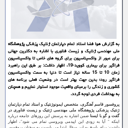
به گزارش هوا فضا استاد تمام دپارتمان ژنتیک پزشکی پژوهشگاه
ملی مهندسی ژنتیک و زیست فناوری با اشاره به دکترین جهانی
برای عبور از واکسیناسیون برای گروه های خاص تا واکسیناسیون
فراگیر برای بیماری کووید-19، اظهار داشت: بر طبق این راهبرد
زمان 10 تا 15 ساله نیاز است تا دنیا به سمت واکسیناسیون
فراگیر رود؛ بدین جهت بهتر است در وضعیت فعلی برنامه های
کشوری و زندگی را برمبنای واقعیت موجود استوار نماییم و همچنان
به بهداشت فردی توجه گردد.
پروفسور قاسم آهنگری، متخصص ایمونوژنتیک و استاد تمام دپارتمان
ژنتیک پزشکی پژوهشگاه ملی مهندسی ژنتیک و زیست فناوری در
گفت و گو با ایسنا
ضمن اشاره به پرسش این روزهای جامعه درباره
اینکه " آیا به زودی این اپیدمی ویروسی تمام می شود"، اظهار
داشت: برای پاسخ به این سؤال ابتدا می بایست به سخنان پروفسور