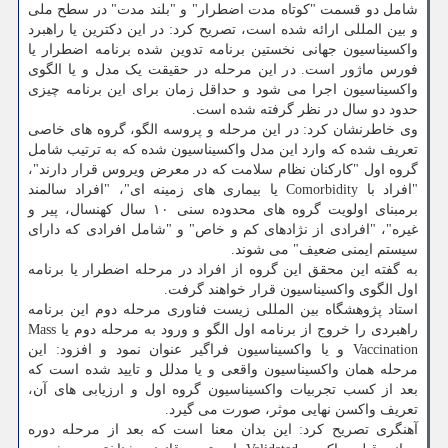
شامل دو قسمت "کوتاه مدت اضطرار" و "بلند مدت" در سطح ملی
و بین المللی ارائه شده است، تصریح کرد: در این دکترین یا راهبرد
واکسیناسیون جهانی نخستین برنامه تدوین شده برنامه اضطرار یا
فورس ماژور است. در این مرحله در حقیقت یک مدل و یا الگوی
واکسیناسیون اجرا می شود و حداقل زمان برای این برنامه چیزی
حدود دو سال در نظر گرفته شده است.
وی خاطرنشان کرد: در این مرحله و پروسه الگو، گروه های خاصی
تعریف شده که وارد این مدل واکسیناسیون شده که به ترتیب شامل
گروه اول "کارکنان نظام سلامت که در معرض ویروس قرار دارند"،
"افراد با Comorbidity یا بیماری های زمینه ای"، "افراد سالمند
برمبنای اولویت گروه های محدوده سنی ۱۰ سال کهنسال، پیر و
غیره"، "افرادی از نژادهای کم و خاص" و "شامل افرادی که دارای
سیستم ایمنی ضعیف" می شوند.
به گفته این محقق این گروه از افراد در مرحله اضطرار یا برنامه
اول الگوی واکسیناسیون قرار خواهند گرفت.
استاد پژوهشگاه بین المللی زیست فناوری مرحله دوم این برنامه
راهبردی را خروج از برنامه اول الگو و ورود به مرحله دوم یا Mass
Vaccination و یا واکسیناسیون فراگیر عنوان نمود و افزود: این
مرحله همان واکسیناسیون واقعی و یا مدلل و تایید شده است که
بعد از کسب تجربیات واکسیناسیون گروه اول و ارزیابی های آن،
تعریف واکسن نهایی موثر، صورت می گیرد.
آهنگری تصریح کرد: این بدان معنا است که بعد از مرحله دوره