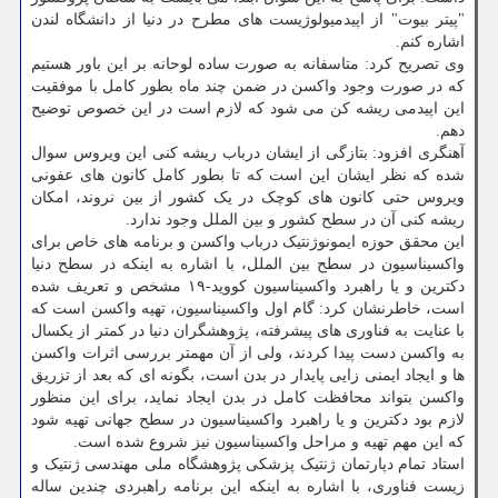
"پیتر بیوت" از اپیدمیولوژیست های مطرح در دنیا از دانشگاه لندن
اشاره کنم.
وی تصریح کرد: متاسفانه به صورت ساده لوحانه بر این باور هستیم
که در صورت وجود واکسن در ضمن چند ماه بطور کامل با موفقیت
این اپیدمی ریشه کن می شود که لازم است در این خصوص توضیح
دهم.
آهنگری افزود: بتازگی از ایشان درباب ریشه کنی این ویروس سوال
شده که نظر ایشان این است که تا بطور کامل کانون های عفونی
ویروس حتی کانون های کوچک در یک کشور از بین نروند، امکان
ریشه کنی آن در سطح کشور و بین الملل وجود ندارد.
این محقق حوزه ایمونوژنتیک درباب واکسن و برنامه های خاص برای
واکسیناسیون در سطح بین الملل، با اشاره به اینکه در سطح دنیا
دکترین و یا راهبرد واکسیناسیون کووید-۱۹ مشخص و تعریف شده
است، خاطرنشان کرد: گام اول واکسیناسیون، تهیه واکسن است که
با عنایت به فناوری های پیشرفته، پژوهشگران دنیا در کمتر از یکسال
به واکسن دست پیدا کردند، ولی از آن مهمتر بررسی اثرات واکسن
ها و ایجاد ایمنی زایی پایدار در بدن است، بگونه ای که بعد از تزریق
واکسن بتواند محافظت کامل در بدن ایجاد نماید، برای این منظور
لازم بود دکترین و یا راهبرد واکسیناسیون در سطح جهانی تهیه شود
که این مهم تهیه و مراحل واکسیناسیون نیز شروع شده است.
استاد تمام دپارتمان ژنتیک پزشکی پژوهشگاه ملی مهندسی ژنتیک و
زیست فناوری، با اشاره به اینکه این برنامه راهبردی چندین ساله