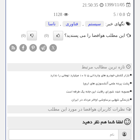
1399/11/05
21:50:35
1128
5
/
0.0
تگهای خبر:
سیستم
,
فناوری
,
ناسا
این مطلب هوافضا را می پسندید؟
(0)
(0)
X
تازه ترین مطالب مرتبط
بازار کشش خودرو های وارداتی ۵ تا ۱۰ میلیارد تومانی را ندارد
پشت پرده علمی آتشسوزی های اروپا
مصوبه ۸۵۶ شورای رقابت این جاده یک طرفه است
بارندگی شهابی برساوشی اواخر مرداد در ایران
نظرات کاربران هوافضا در مورد این مطلب
لطفا شما هم
نظر دهید