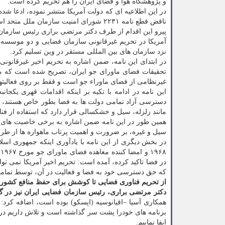
و پژوهشگاه هوا و فضای ایران را هم تحریم کرده است.
در این اطلاعیه ای که دولت آمریکا منتشر نموده، ادعا شد
ناقض قطع نامه ۲۲۳۱ شورای امنیت سازمان ملل متحد است."
پیرو این اقدام از طرف دکتر مرتضی براری رئیس سازمان ف
آمریکا در تحریم غیرقانونی سازمان فضایی و دو موسسه م
نزد سازمان های بین المللی مستقر در وین تسلیم کرد.
در ابتدای این نامه، ضمن اشاره به تحریم اخیر غیرقانو
تحقیقات فضای ماورای جو ایران، تصریح شده است که مأ
غیرنظامی از فضای ماوراء جو است و فقط بر روی فعالیتها
این نامه در ادامه با تکیه بر اینکه اقدامات قهری یکجا
دسترسی آزاد تمامی دولت ها به فضا بطور خاص هستند، م
مانند زلزله، سیل و خشکسالی قرار دارد که استفاده از فن
همین طور در این نامه ضمن اشاره به برخی خاصیت های 
سیل و غیره، بر ضرورت و اهمیت پرتاب ماهواره ها از طرف
۸
در فضا تاکید کرده، آمده است: تحریم اخیر آمریکا نمی توا
که حق دسترسی خود به فضا و فعالیت در آن، توسط تما
از تحریم فناوری فضایی تا کوشش برای حفظ منافع کشور د
دکتر مرتضی براری، رئیس سازمان فضایی ایران نیز در گفت
ایفا نماییم.