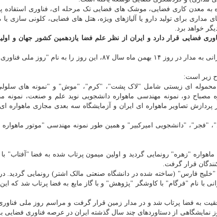
اه به معدن کاری فضایی، موشک های فضایی تک مرحله ای، فناوری استفاده پا
ی مداری برای تولید دارو یا آلیاژهای ویژه، هتل های فضایی، کلونی سازی یا
گر خواهد برد.
 ۱۰ کشور دارای دانش فناوری فضایی قرار دارد و ایران از نظر علم فضا یازدهمین کشور جهان و ا
ایران بعد از پرتاب ماهواره "امید" بعنوان اولین ماهواره ایرانی به مدار در روز ۱۴ بهمن ماه سال ۸۷، این روز را به ن
یت آمیز "راکت کاوشگر ۳" حامل محموله ای زیستی شامل "لاک پشت"، "کرم"، "موش" و "نمونه های سلو
ه مصباح دو، نمونه مهندسی ماهواره دانشجویی نوید علم و صنعت، نمونه مد
ز پردازش تصاویر ماهواره ای ایران و آزمایشگاه سه بعدی مجازی ماهواره ای 
، "فجر"، "دانشجویی امیرکبیر" و همین طور نمونه مهندسی "موتور ماهواره 
اهواره "زهره" رونمایی گردید و اولین میمون پرتاب شده به فضا "آفتاب" با
نندگان قرار گرفت.
و "خلیج فارس" (ساخته شده در دانشگاه صنعتی مالک اشتر) رونمایی گردید. در
نی با نام "فرگام" با کاوشگر "پژوهش" و با گاز مایع به فضا پرتاب شد که این
وفقیت به فضا پرتاب شد و در مدار زمین قرار گرفت و مراسم روز ملی فناور
 روز نمایشگاهی از دستاوردهای چند سال گذشته ایران در عرصه فناوری فضایی بر