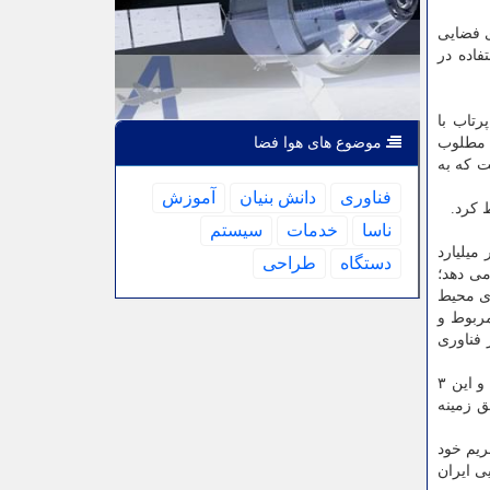
ی فضایی
استفاده در
این پرتاب با
ت مطلوب
موضوع های هوا فضا
ت که به
فناوری
دانش بنیان
آموزش
ناسا
خدمات
سیستم
برابر شدن بازار درخواست مشاهده زمین تا سال ۲۰۲۰، تخمین بازار بیش از ۳ هزار میلیارد
دستگاه
طراحی
ن می دهد؛
ای محیط
مربوط و
 فناوری
در این راستا "سازمان فضایی"، "پژوهشگاه هوافضا" و "پژوهشگاه فضایی" بر مبنای برنامه های راهبردی در این عرصه فعال می باشند و این ۳
ق زمینه
ریم خود
ی ایران