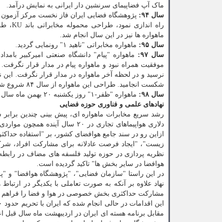
ماک آپ فضاپیمای سرنشین دار ایرانی به نمایش درآمد.
سال ۹۴:
پژوهشگاه فضایی ایران فاز نخست مرکز آزمون و
راه ان
ماهواره ها نیز در این سال انجام شد.
سال ۹۵:
ماهواره مخابراتی "ناهید ۱" رونمایی گردید.
سال ۹۷:
موفقیت همراه نبود و ماهواره پیام در مدار قرار نگرفت
نرسید و در لحظه آخر ماهواره در مدار قرار نگرفت. این
شکست انجامید. طراحی این ماهواره از سال ۸۴ شروع شده بود.
سال ۹۸:
ماهواره "ظفر-۱" روز یکشنبه ۲۰ بهمن ماه سال ۹۸ پرتاب شد، ولی نتوانست روی مدار قرار گیرد و نهایتا در اقیانوس هند سقوط کرد.
نهادهای علمی و فناوری حوزه فضایی
دلاری هواپیماهای تجاری در ۲۰ س
ازاین رو در سند جامع هوافضای کشور، بر "استفاده حداکث
زیست"، "ایجاد فرصت عادلانه برای مشارکت افراد، شرک
نظریه­ پردازی در حوزه تولید فلسفه های مضاف در رابط
هوافضا در سایر بخش­ ها" تاکید گردیده است.
نهاد علاوه بر آنکه به صورت تعاملی با یکدیگر در ارتباط
مشارکت حداکثری بخش خصوصی در هوا و فضا را فراهم نم
این اقدامات در حالی انجام شده که ایران با تحریم حدود ۴۰ ساله حوزه فضایی مواجه بوده است و
مقابل برنامه هسته ای ایران در اردیبهشت ماه سال قبل ا