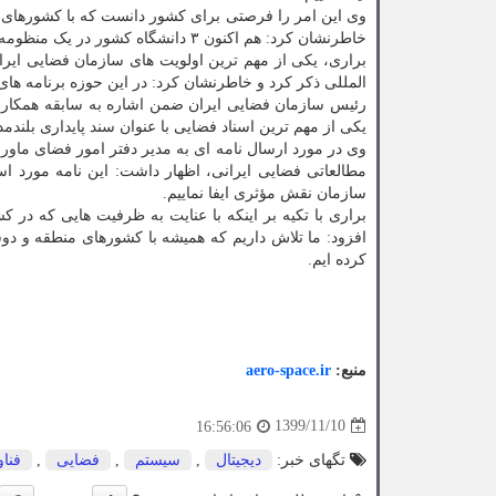
وی این امر را فرصتی برای کشور دانست که با کشورهای ص
خاطرنشان کرد: هم اکنون ۳ دانشگاه کشور در یک منظومه ماهواره های مخابراتی که توسط این سازمان بوجود آمده است، فعال می باشند.
براری، یکی از مهم ترین اولویت های سازمان فضایی ایرا
المللی ذکر کرد و خاطرنشان کرد: در این حوزه برنامه 
رئیس سازمان فضایی ایران ضمن اشاره به سابقه همکاری ا
یکی از مهم ترین اسناد فضایی با عنوان سند پایداری بلندمدت فضایی (سند LTS) منافع و مواضع جمهو
وی در مورد ارسال نامه ای به مدیر دفتر امور فضای ماور
مطالعاتی فضایی ایرانی، اظهار داشت: این نامه مورد اس
سازمان نقش مؤثری ایفا نماییم.
براری با تکیه بر اینکه با عنایت به ظرفیت هایی که در 
افزود: ما تلاش داریم که همیشه با کشورهای منطقه و دو
کرده ایم.
منبع:
aero-space.ir
1399/11/10
16:56:06
تگهای خبر:
دیجیتال
,
سیستم
,
فضایی
,
فنا