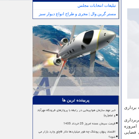
تبلیغات انتخابات مجلس
مستر گرین وال | مجری و طراح انواع دیوار سبز
پربیننده ترین ها
 برداری
خبر مهم سازمان هواپیمایی در رابطه با پروازهای فرودگاه مهرآباد
و امام(ره)
برداری
قیمت سیمان عمده امروز 25 خرداد 1405
امروزه
اقتصاد پنهان پوشاک چه طور میلیاردها دلار قاچاق وارد بازار می
ی فضایی
شود؟