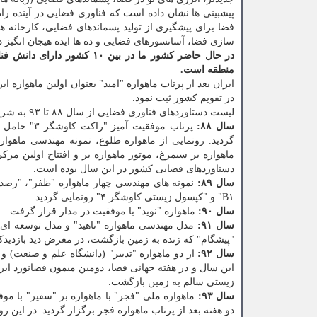
پیشبینی ها نشان داده است که فناوری فضایی در آینده ر
فضا برای پیشگیری از تولید پسماندهای فضایی، کارخانه ها
سازی فضا، آسانسورهای فضایی و ده ها ایده هیجان انگیز دی
در حال حاضر کشور ما در بین
منطقه است.
در تقویم کشور ثبت نمود.
لیست دستاوردهای فناوری فضایی از سال ۸۸ تا ۹۳ به شرح زیر است:
سال ۸۸:
پرتاب موفق
گردید. رونمایی از ماهواره طلوع، نمونه مهندسی ماهوار
ماهواره بر سیمرغ، موتور ماهواره بر و افتتاح اولین مرک
دستاوردهای فضایی کشور در این سال بوده است.
سال ۸۹:
نمونه های مهندسی چهار ماهواره "ظفر"، "رصد"
B۱" و "کپسول زیستی کاوشگر ۴" رونمایی گردید.
سال ۹۰:
ماهواره "نوید" با موفقیت در مدار قرار گرفت.
سال ۹۱:
مدل مهندسی ماهواره "ناهید" و مدل توسعه ای م
"پیشگام" که زنده به زمین بازگشت، در معرض دید بازدیدک
سال ۹۲:
از دو ماهواره "تدبیر" (دانشگاه علم و صنعت) 
این سال و در هفته جهانی فضا، دومین میمون فضانورد ایرا
زیستی سالم به زمین بازگشت.
سال ۹۳:
ماهواره ملی "فجر" با ماهواره بر "سفیر" با م
دو هفته بعد از پرتاب ماهواره فجر برگزار گردید. در این