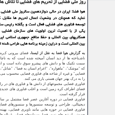
روز ملی فضایی از تحریم های فضایی تا تلاش ها 
هوا فضا: ایران در حالی دوازدهمین سالروز ملی فضایی ر
نماید که همچنان در وضعیت اعمال تحریم ها مقابل ک
توسعه فناوری های فضایی فعال است و بگفته رئیس سا
یکی از با اهمیت ترین اولویت های سازمان فضایی ا
همکاریهای بین المللی و حفظ منافع جمهوری اسلامی ایر
بین المللی است و دراین زمینه برنامه هایی طراحی شده 
به گزارش هوا فضا به نقل از ایسنا،
فضای بیرونی کـره 
ناشـناخته ها از دید انسان آمیخته شده است که به ناچار
سمت تکنیک ها و دانش های پیشرو سوق داده است و ام
که "موشک"، "ماهواره"، "اعزام انسان به فضا"، "شاتل"، "
فضایی" و غیره از شاخه های فناوری فضایی محسوب می ش
را به درک بهتر جهان هستی یاری می کنند.
فناوری فضایی مجموعه‎ای از دانش ها و فناوری های
فضای اطراف کره زمین است و اغلب فناوری های جدیدی که 
قرار گرفته است.
فناوری فضایی در دوره آغازین عصر فضا مشتمل بر ساخ
دیجیتالی، طراحی و توسعه سنسورها و سنسورهای فضایی
فناوری فضایی در حوزه هایی مانند ناوبری فضایی، بهی
جدیدتر، انرژی های نو در فضا، پسماندهای فضایی (زباله