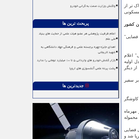
واکنش وزارت صمت به گرانی خودرو
ک تر از
 مسکونی
پربحث ترین ها
ولین کشور
اعلام ظرفیت پژوهشی هر عضو هیات علمی از حمایت های بنیاد
ام "روز ملی فناوری فضایی"
ملی علم
اهدای جایزه چهره برجسته علمی و فرهنگی جهاد دانشگاهی به
شهید لاریجانی
لی" اعلام
بازار کشش خودرو های وارداتی ۵ تا ۱۰ میلیارد تومانی را ندارد
ل اولیه
پشت پرده علمی آتشسوزی های اروپا
از دیگر
بر سفیر
جدیدترین ها
 کاوشگر
 مهرماه
 محموله
ی فضایی
پا شد و