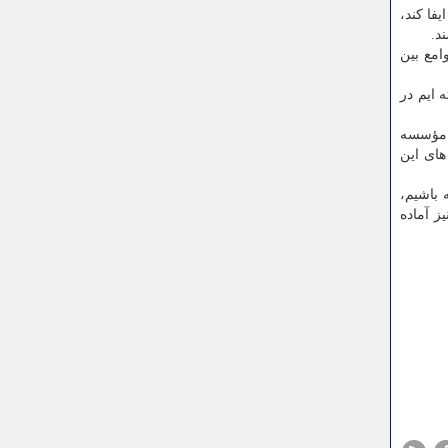
فا کند،
امع بین
 ایم در
و مؤسسه
های این
 باشیم،
ز آماده