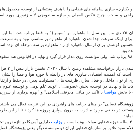
 یکپارچه سازی سامانه های فضایی را با هدف پشتیبانی از توسعه محصول ها
دازی نمود، طراحی محموله مخابراتی باند KU، طراحی و ساخت چرخ عکس العملی و سازه ساندویچی لانه زنبوری مورد 
ماهواره "پیام" دانشگاه صنعتی امیرکبیر بامدادان ۲۵ دی ماه این سال با ماهواره بر "سیمرغ" به فضا پرتاب شد، اما 
. برای اینکه سرعت جدا شدن ماهواره از ماهواره بر مناسب نبود و به سرع
 نخستین کوشش برای ارسال ماهواره از راه ماهواره بر سه مرحله ای بوده اس
رشد سریع مخابرات ماهواره ای، پیش­ بینی چندین 
ال آینده همچون مواردی است که اهمیت اقتصادی فناوری های در رابطه با حوزه هوا و فضا را نشا
ری از توان داخلی و فعال­ سازی ظرفیت­ ها"، "مسئولیت پذیری در حفظ و ارتق
ت­ ها و نهادها در توسعه بخش خصوصی"، "تولید علم بومی و توسعه علوم 
ه با بخش
هوافضا
با تاکید بر مبانی معرفتی اسلامی" و "بهره برداری از سرریز
 هستند، در بعضی موارد مبادرت به برون سپاری پروژه ها کردند تا از این طری
ایند.
وزارت
دارایی آمریکا در تازه ترین تح
علام نمود علاوه بر سازمان فضایی ایران دو موسسه دیگر یعنی پژوهشگاه فضای