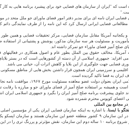
ه است که "ایران از سازمان های فضایی خود برای پیشبرد برنامه هایی به کار گ
ضایی ایران نامه ای برای مدیر دفتر امور فضای ماورای جو ملل متحد در مور
طالعاتی فضایی ایرانی ارسال کرد که این نامه را از طرف نمایندگی دائم 
نی و یکجانبه آمریکا مقابل سازمان فضایی، مرکز تحقیقات فضایی و همین طو
موریت و مسئولیت هر سه سازمان مذکور، پوشش و پشتیبانی از استفاده صل
ی صلح آمیز فضای ماوراء جو تمرکز داشته اند.
نبه آمریکا، مخالف حقوق بین الملل بطور عام و اصول همکاری در فعالیتهای 
ی افزاید: جمهوری اسلامی از آن دسته از کشورهایی است که در بستر بلایا
اوری فضایی جهت جلوگیری از این بلایا و کاهش اثرات آن، حیاتی می باشد.
اقلیمی و سرزمینی ایران همچون قرار داشتن بخش هایی از مناطق مسکونی 
 ایران به فضا تاکید گردیده است.
در بخش دیگری از این نامه با یادآوری اینکه جمهوری اسلامی ایران بعنوان دولت عضو معاهده مس
۱۹۶ و امضا کننده معاهده فضای ماورای جو مورخ ۱۹۶۷ است و همیشه بر استفاده صلح آمیز از فضای ماورای جو و مبارزه با رق
ند جلوی پیشرفت برنامه صلح آمیز ایران را بگیرد و جمهوری اسلامی ایران انتظ
می اعضای کوپوس محترم شمرده شود.
ر مجامع بین المللی
گو با ایسنا
، با اشاره به اینکه سازمان فضایی ایران یکی از مؤسسین اصلی
همکاری آسیا –اقیانوسیه (اپسکو) بوده است، اضافه کرد: در این سازمان ۹ کشور منطقه عضو این سازمان هستند و سازمان 
برنامه های خودرا پشت سر گذاشته است و تلاش داریم در شروع برنامه ۱۰ ساله دوم این سازمان، نقش مؤثرتر و پررنگ تری ر