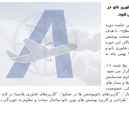
وری نانو در
ین جلسه دوره
طح»، با هدف
ر صنعت پوشش
لان این حوزه
فناوری نانو و
عرضه محققان و فناوران فعال در این عرصه پنجشنبه ۹ بهمن ماه به
بر مبنای اعلام ستاد نانو، جلسات بعدی این دوره روزهای پنج شنبه ۱۶،
ورت آنلاین برگزار می شود.
قاوم ضدسایش
ا و مبدل های
تیکی; خصوصیت
"، "کاربردهای نانوپوشش ها در صنایع"، "کاربردهای فناوری پلاسما در لایه 
 نانو PVD و کاربردهای آن" و "طراحی و کاربرد پوشش های نوین نانو ساختار سخت و مقاوم به خوردگی 