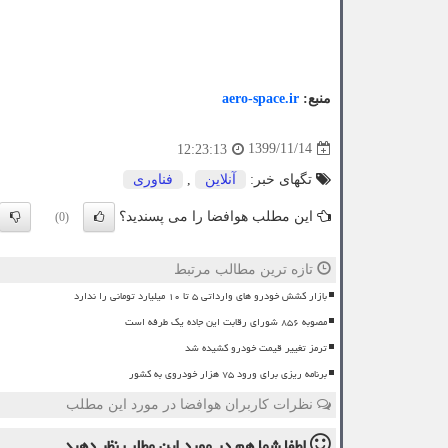
منبع:
aero-space.ir
1399/11/14
12:23:13
تگهای خبر:
آنلاین
,
فناوری
این مطلب هوافضا را می پسندید؟
(0)
تازه ترین مطالب مرتبط
بازار کشش خودرو های وارداتی ۵ تا ۱۰ میلیارد تومانی را ندارد
مصوبه ۸۵۶ شورای رقابت این جاده یک طرفه است
ترمز تغییر قیمت خودرو کشیده شد
برنامه ریزی برای ورود ۷۵ هزار خودروی به کشور
نظرات کاربران هوافضا در مورد این مطلب
لطفا شما هم
در مورد این مطلب
نظر دهید