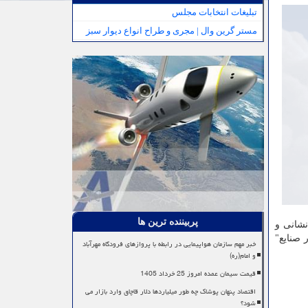
تبلیغات انتخابات مجلس
مستر گرین وال | مجری و طراح انواع دیوار سبز
پربیننده ترین ها
نشانی و
در صنایع"
خبر مهم سازمان هواپیمایی در رابطه با پروازهای فرودگاه مهرآباد
و امام(ره)
قیمت سیمان عمده امروز 25 خرداد 1405
اقتصاد پنهان پوشاک چه طور میلیاردها دلار قاچاق وارد بازار می
شود؟