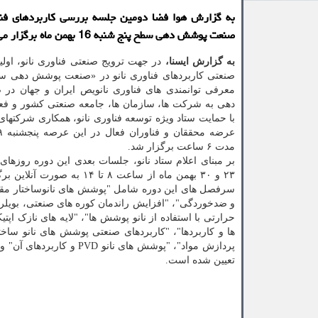
به گزارش هوا فضا دومین جلسه بررسی کاربردهای فنا
صنعت پوشش دهی سطح پنج شنبه 16 بهمن ماه برگزار می شود.
به
گزارش
ایسنا،
در جهت ترویج صنعتی فناوری نانو، اول
صنعتی کاربردهای فناوری نانو در «صنعت پوشش دهی س
معرفی توانمندی های فناوری نانویص ایران و جهان د
دهی به شرکت ها، سازمان ها، جامعه صنعتی کشور و فعا
با حمایت ستاد ویژه توسعه فناوری نانو، همکاری شرکتهای 
مدت ۶ ساعت برگزار شد.
۲۳ و ۳۰ بهمن ماه از ساعت ۸ تا ۱۴ به ص
سرفصل های این دوره شامل "پوشش های نانوساختار م
و ضدخوردگی"، "افزایش راندمان کوره های صنعتی، بویلره
حرارتی با استفاده از نانو پوشش ها"، "لایه های نازک اپ
ها و کاربردها"، "کاربردهای صنعتی پوشش های نانو ساختار
پردازش مواد"، "پوشش های
تعیین شده است.