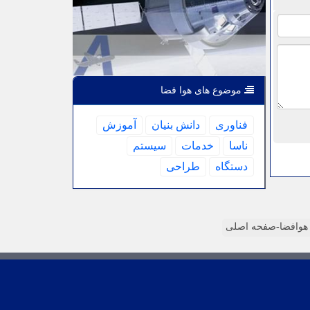
موضوع های هوا فضا
فناوری
دانش بنیان
آموزش
ناسا
خدمات
سیستم
دستگاه
طراحی
وافضا-صفحه اصلی