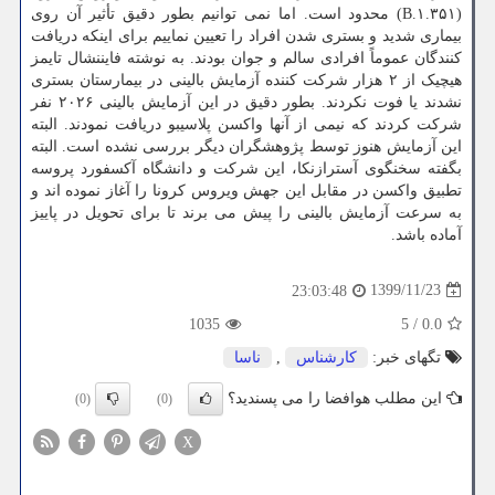
(B.۱.۳۵۱) محدود است. اما نمی توانیم بطور دقیق تأثیر آن روی
بیماری شدید و بستری شدن افراد را تعیین نماییم برای اینکه دریافت
کنندگان عموماً افرادی سالم و جوان بودند. به نوشته فایننشال تایمز
هیچیک از ۲ هزار شرکت کننده آزمایش بالینی در بیمارستان بستری
نشدند یا فوت نکردند. بطور دقیق در این آزمایش بالینی ۲۰۲۶ نفر
شرکت کردند که نیمی از آنها واکسن پلاسیبو دریافت نمودند. البته
این آزمایش هنوز توسط پژوهشگران دیگر بررسی نشده است. البته
بگفته سخنگوی آسترازنکا، این شرکت و دانشگاه آکسفورد پروسه
تطبیق واکسن در مقابل این جهش ویروس کرونا را آغاز نموده اند و
به سرعت آزمایش بالینی را پیش می برند تا برای تحویل در پاییز
آماده باشد.
1399/11/23
23:03:48
1035
5
/
0.0
تگهای خبر:
كارشناس
,
ناسا
این مطلب هوافضا را می پسندید؟
(0)
(0)
X