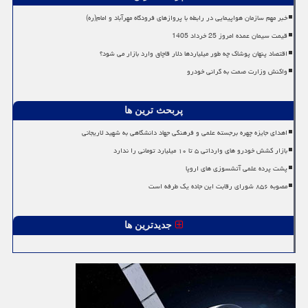
خبر مهم سازمان هواپیمایی در رابطه با پروازهای فرودگاه مهرآباد و امام(ره)
قیمت سیمان عمده امروز 25 خرداد 1405
اقتصاد پنهان پوشاک چه طور میلیاردها دلار قاچاق وارد بازار می شود؟
واکنش وزارت صمت به گرانی خودرو
پربحث ترین ها
اهدای جایزه چهره برجسته علمی و فرهنگی جهاد دانشگاهی به شهید لاریجانی
بازار کشش خودرو های وارداتی ۵ تا ۱۰ میلیارد تومانی را ندارد
پشت پرده علمی آتشسوزی های اروپا
مصوبه ۸۵۶ شورای رقابت این جاده یک طرفه است
جدیدترین ها