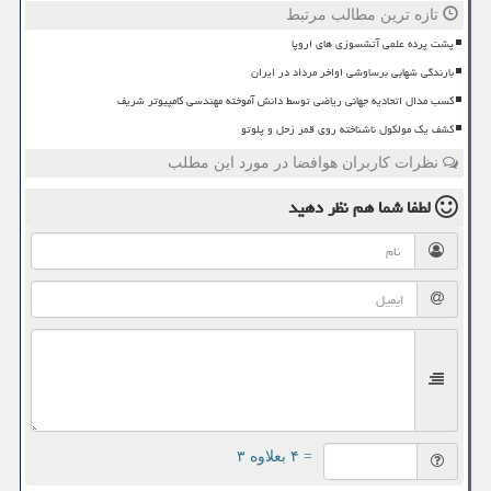
تازه ترین مطالب مرتبط
پشت پرده علمی آتشسوزی های اروپا
بارندگی شهابی برساوشی اواخر مرداد در ایران
کسب مدال اتحادیه جهانی ریاضی توسط دانش آموخته مهندسی کامپیوتر شریف
کشف یک مولکول ناشناخته روی قمر زحل و پلوتو
نظرات کاربران هوافضا در مورد این مطلب
لطفا شما هم
نظر دهید
= ۴ بعلاوه ۳