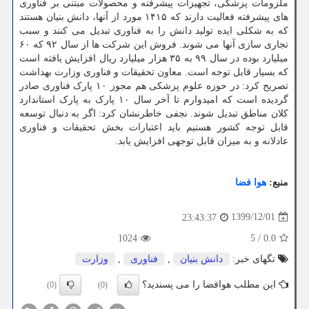
ملزومات پزشکی، تجهیزات پیشرفته و محصولات مبتنی بر فناوری
های پیشرفته فعالیت دارند که ۱۴۱۵ مورد از آنها، دانش بنیان هستند
که به شکلی ایده تولید دانش را به فناوری تبدیل می کنند و سبب
تجاری سازی آنها می شوند. فروش این شرکت ها از سال ۹۲ که ۶۰
میلیارد بوده در سال ۹۹ به ۳۵ هزار میلیارد ریال افزایش یافته است
که بسیار قابل توجه است. معاون تحقیقات و فناوری وزارت بهداشت
تصریح کرد: در حوزه علوم پزشکی هم مجوز ۱۰ پارک فناوری صادر
گردیده است که امیدوارم تا آخر سال ۱۰ پارک به پارک استاندارد
کلان مناطق تبدیل شوند. نجفی خاطرنشان کرد: اگر به دنبال توسعه
قابل توجه کشور هستیم باید اعتبارات بخش تحقیقات و فناوری
عادلانه و به میزان قابل توجهی افزایش یابد.
منبع:
هوا فضا
1399/12/01
23:43:37
1024
5
/
0.0
تگهای خبر:
دانش بنیان
,
فناوری
,
وزارت
این مطلب هوافضا را می پسندید؟
(0)
(0)