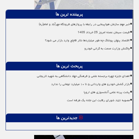
پربیننده ترین ها
خبر مهم سازمان هواپیمایی در رابطه با پروازهای فرودگاه مهرآباد و امام(ره)
قیمت سیمان عمده امروز 25 خرداد 1405
اقتصاد پنهان پوشاک چه طور میلیاردها دلار قاچاق وارد بازار می شود؟
واکنش وزارت صمت به گرانی خودرو
پربحث ترین ها
اهدای جایزه چهره برجسته علمی و فرهنگی جهاد دانشگاهی به شهید لاریجانی
بازار کشش خودرو های وارداتی ۵ تا ۱۰ میلیارد تومانی را ندارد
پشت پرده علمی آتشسوزی های اروپا
مصوبه ۸۵۶ شورای رقابت این جاده یک طرفه است
جدیدترین ها