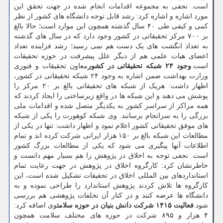
است. نجفی به مجموعه اقدامات انجام شده در جهت تحقق این
مورد اشاره و اشاره کرد: رشد قابل توجه دانشگاه های کشور از نظر
کمی و کیفی طی ۴۰ سال گذشته همچون این موارد است؛ حالا بالغ
بر ۷۰۰ مرکز تحقیقاتی در کشور وجود دارد که در سال های گذشته
به تعداد انگشت های یک دست هم نمی رسید؛ رشد فزاینده تعداد
اعضای هیات علمی هم از دیگر علل پیشرفت در حوزه تحقیقات
است.
وجود ۲۴ شبکه تحقیقاتی در کشور
معاون تحقیقات و فنوری
وزارت بهداشت ضمن اشاره به وجود ۲۴ شبکه تحقیقاتی در کشور،
اظهار داشت: هریک از شبکه های تحقیقاتی بالغ بر ۲۰ مرکز را
پوشش می دهند و این شبکه ها در واقع زیرساختی را ایجاد کردند که
همه مراکز از سراسر کشور به یکدیگر متصل شده و اقدامات ملی
بزرگی را به سرانجام برسانند. وی شبکه کوهورت را یکی از شبکه
های موفق تحقیقاتی کشور اعلام نمود و اظهار داشت: تنها در یکی از
مطالعات این شبکه بالغ بر ۱۵۰ هزار ایرانی شرکت کرده اند و تمام
اطلاعات آنها پیگیری می شود که یکی از مطالعات بزرگ کشور
است. نجفی توجه به اخلاق در پژوهش را هم بسیار مهم دانست و
خاطرنشان کرد: کارگروه اخلاق در پژوهش در جهت رعایت تمام
استانداردهای بین المللی اخلاق در تحقیقات تشکیل شده است، این
کارگروه ها تلاش کردند پژوهش استاندارد را طراحی نموده و به
دانشگاه ها عرضه کنند و در کنار آن تخلفات پژوهشی هم بررسی
شود.
فعالیت ۱۴۱۵ شرکت دانش بنیان در حوزه سلامت
وی اضافه کرد:
۴ هزار و ۸۹۵ شرکت در حوزه های مختلف سلامت همچون