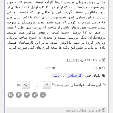
مقابل جهش برزیلی ویروس کرونا کارآمد نیستند. شیوع P۱ به موج
دوم عفونت مربوط است که از اواخر ۲۰۲۰ و اوایل ۲۰۲۱ میلادی از
شهر مانائوس منتشر گردید. این در حالی بود که جمعیت محلی
نسبت به این بیماری ایمن شده بودند. برای اینکه تا اکتبر سال قبل
۶۷ درصد مردم به کووید ۱۹ مبتلا شده بودند. پژوهشگران متوجه
شدند نسبت عفونت های ناشی از شاخه P۱ در این شهر طی ۸ هفته
از صفر به ۸۷ درصد رسیده است. پژوهش مذکور هنوز توسط
پژوهشگران دیگر بررسی نشده و محدود به شیوع شاخه برزیلی
ویروس کرونا در شهر مانائوس است. بنا بر این کارشناسان هشدار
داده اند نباید بر طبق این یافته ها نتیجه گیری های کلی صورت گیرد.
1399/12/14
13:16:19
1323
5
/
0.0
تگهای خبر:
كارشناس
,
ناسا
این مطلب هوافضا را می پسندید؟
(0)
(0)
X
تازه ترین مطالب مرتبط