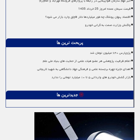
خبر مهم سازمان هواپیمایی در رابطه با پروازهای فرودگاه مهرآباد و امام(ره)
قیمت سیمان عمده امروز 25 خرداد 1405
اقتصاد پنهان پوشاک چه طور میلیاردها دلار قاچاق وارد بازار می شود؟
واکنش وزارت صمت به گرانی خودرو
پربحث ترین ها
پژوپارس ۶۴۰ میلیون تومان شد
اعلام ظرفیت پژوهشی هر عضو هیات علمی از حمایت های بنیاد ملی علم
اهدای جایزه چهره برجسته علمی و فرهنگی جهاد دانشگاهی به شهید لاریجانی
بازار کشش خودرو های وارداتی ۵ تا ۱۰ میلیارد تومانی را ندارد
جدیدترین ها