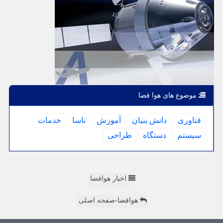
موضوع های هوا فضا
فناوری
دانش بنیان
آموزش
ناسا
خدمات
سیستم
دستگاه
طراحی
اخبار هوافضا
هوافضا-صفحه اصلی