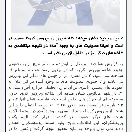
تحقیقی جدید نشان میدهد شاخه برزیلی ویروس کرونا مسری تر
است و احیانا مصونیت های به وجود آمده در نتیجه مبتلاشدن به
شاخه های دیگر نیز در مقابل آن بی تاثیر است.
به گزارش هوا فضا به نقل از ایندپندنت، طبق نتایج اولیه تحقیقی
جدید، شاخه ویروس کرونا که در برزیل رصد شده و به نام P۱
شناخته می شود، ۲ بار مسری تر از جهش های دیگر این ویروس
می باشد و تا حدودی مصونیت های به وجود آمده در اثر ابتلاء به
عفونت های پیشین، تأثیری بر آن ندارد. تحقیقی درباره افراد مبتلا به
P۱ در شهر مانائوس نشان میدهد این شاخه ویروس کرونا حاوی
مجموعه ای از جهش های خاص است که قابلیت انتقال آنها ۱.۴ و
۲.۲ بار بیشتر است. همین طور ۲۵ تا ۶۱ درصد احتمال دارد این
شاخه از ویروس کرونا بتواند از ایمنی به وجود آمده در نتیجه ابتلاء به
شاخه های دیگر عفونت در گذشته، فرار کند. البته بگفته
پژوهشگران، این اطلاعات نتایج اولیه هستند. پژوهشگران هشدار
دادند نمی توان باتوجه به نتایج تحقیق نتیجه گرفت واکسن ها در