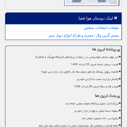
لینک دوستان هوا فضا
تبلیغات انتخابات مجلس
مستر گرین وال | مجری و طراح انواع دیوار سبز
پربیننده ترین ها
خبر مهم سازمان هواپیمایی در رابطه با پروازهای فرودگاه مهرآباد و امام(ره)
قیمت سیمان عمده امروز 25 خرداد 1405
اقتصاد پنهان پوشاک چه طور میلیاردها دلار قاچاق وارد بازار می شود؟
واکنش وزارت صمت به گرانی خودرو
قیمت طلا و سکه امروز 29 خرداد 1405
پربحث ترین ها
بزرگداشت بانوی پیشگام علوم سلولی انجام شد
سقوط دسته جمعی نرخها در بازار خودرو
پژوپارس ۶۴۰ میلیون تومان شد
اعلام ظرفیت پژوهشی هر عضو هیات علمی از حمایت های بنیاد ملی علم