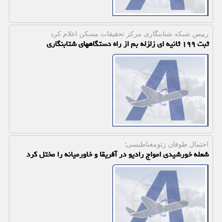
رییس شبكه شتابنگاری مركز تحقیقات مسكن اعلام كرد
ثبت ۱۹۹ ثانیه ای زلزله بم از راه دستگاههای شتابنگاری
احتمال طوفان ژئومغناطیسی؛
شعله خورشیدی امواج رادیو در آفریقا و خاورمیانه را مختل کرد