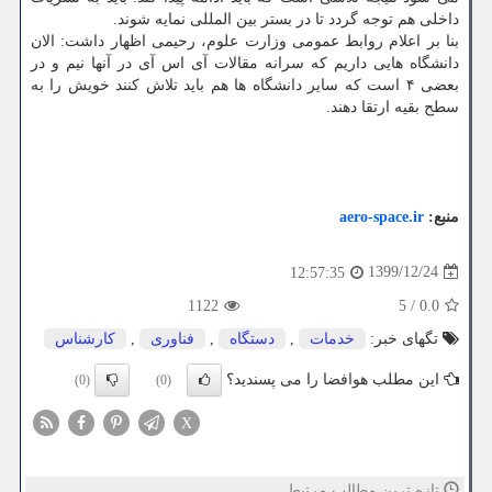
داخلی هم توجه گردد تا در بستر بین المللی نمایه شوند.
بنا بر اعلام روابط عمومی وزارت علوم، رحیمی اظهار داشت: الان
دانشگاه هایی داریم که سرانه مقالات آی اس آی در آنها نیم و در
بعضی ۴ است که سایر دانشگاه ها هم باید تلاش کنند خویش را به
سطح بقیه ارتقا دهند.
منبع:
aero-space.ir
1399/12/24
12:57:35
1122
5
/
0.0
تگهای خبر:
خدمات
,
دستگاه
,
فناوری
,
كارشناس
این مطلب هوافضا را می پسندید؟
(0)
(0)
X
تازه ترین مطالب مرتبط