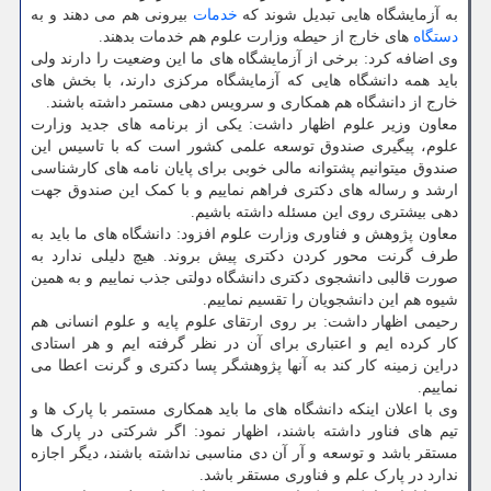
به آزمایشگاه هایی تبدیل شوند که
خدمات
بیرونی هم می دهند و به
دستگاه
های خارج از حیطه وزارت علوم هم خدمات بدهند.
وی اضافه کرد: برخی از آزمایشگاه های ما این وضعیت را دارند ولی
باید همه دانشگاه هایی که آزمایشگاه مرکزی دارند، با بخش های
خارج از دانشگاه هم همکاری و سرویس دهی مستمر داشته باشند.
معاون وزیر علوم اظهار داشت: یکی از برنامه های جدید وزارت
علوم، پیگیری صندوق توسعه علمی کشور است که با تاسیس این
صندوق میتوانیم پشتوانه مالی خوبی برای پایان نامه های کارشناسی
ارشد و رساله های دکتری فراهم نماییم و با کمک این صندوق جهت
دهی بیشتری روی این مسئله داشته باشیم.
معاون پژوهش و فناوری وزارت علوم افزود: دانشگاه های ما باید به
طرف گرنت محور کردن دکتری پیش بروند. هیچ دلیلی ندارد به
صورت قالبی دانشجوی دکتری دانشگاه دولتی جذب نماییم و به همین
شیوه هم این دانشجویان را تقسیم نماییم.
رحیمی اظهار داشت: بر روی ارتقای علوم پایه و علوم انسانی هم
کار کرده ایم و اعتباری برای آن در نظر گرفته ایم و هر استادی
دراین زمینه کار کند به آنها پژوهشگر پسا دکتری و گرنت اعطا می
نماییم.
وی با اعلان اینکه دانشگاه های ما باید همکاری مستمر با پارک ها و
تیم های فناور داشته باشند، اظهار نمود: اگر شرکتی در پارک ها
مستقر باشد و توسعه و آر آن دی مناسبی نداشته باشند، دیگر اجازه
ندارد در پارک علم و فناوری مستقر باشد.