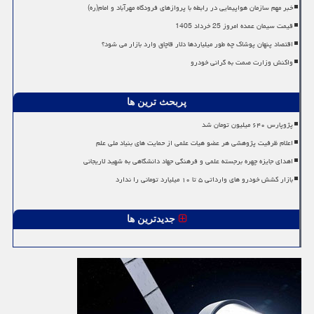
خبر مهم سازمان هواپیمایی در رابطه با پروازهای فرودگاه مهرآباد و امام(ره)
قیمت سیمان عمده امروز 25 خرداد 1405
اقتصاد پنهان پوشاک چه طور میلیاردها دلار قاچاق وارد بازار می شود؟
واکنش وزارت صمت به گرانی خودرو
پربحث ترین ها
پژوپارس ۶۴۰ میلیون تومان شد
اعلام ظرفیت پژوهشی هر عضو هیات علمی از حمایت های بنیاد ملی علم
اهدای جایزه چهره برجسته علمی و فرهنگی جهاد دانشگاهی به شهید لاریجانی
بازار کشش خودرو های وارداتی ۵ تا ۱۰ میلیارد تومانی را ندارد
جدیدترین ها