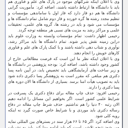
وی با اعلان اینکه شرکتهای موجود در پارک های علم و فناوری هم
باید با دانشگاه ها ارتباط داشته باشند، اضافه کرد: مأموریت گرایی
دانشگاه ها هم دو فاز دارد که فاز اول با ساماندهی مؤسسات و
تنظیم مجدد رشته ها گره خورده و فاز دوم شامل تمام دانشگاه ها و
مؤسسات می شود و باید در رشته ها، گروه های علمی، تحقیقات
علمی و مراکز رشد به مزیت های نسبی هر منطقه توجه گردد.
رحیمی اظهار داشت: تمام مؤسسات وابسته به وزارت علوم باید
دراین زمینه نقش پذیر شوند. تمام دانشگاه ها باید مراکز رشد،
نوآوری و شتاب دهی داشته باشند و با کمک پارک های علم و فناوری
کارهای خویش را انجام دهند.
وی با اعلان اینکه نظر ما این است که فرصت مطالعاتی خارج از
کشور وجود داشته باشد، اضافه کرد: بودجه پژوهشی در دانشگاه ها
و زیر ساخت های آزمایشگاهی باید تخصیص یابد، در آیین نامه پسا
دکتری هم مبلغی که مقرر است به پژوهشگر پسا دکتری داده شود
باید به تصویب هیأت امنا برسد. بسیاری از دانشگاه ها الان دوره های
پسا دکتری را دارند.
رحیمی افزود: حذف چاپ مقاله برای دفاع دکتری یک پسرفت در
شرایط علمی کشور است. اگر بخواهیم این مسائل را ادامه دهیم
الان رتبه ۴۰ دنیا را هم نداشتیم. حذف شرط چاپ مقاله در دفاع
رساله دکتری باید موردی و با شرایط خاص صورت گیرد نه اینکه
رویه کلی شود.
وی اضافه کرد: اگر ۶۵ تا ۶۶ هزار سند در بسترهای بین المللی نمایه
می شود نتیجه تلاشی است که باید ادامه پیدا کند. باید به نشریات