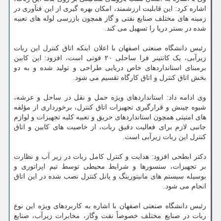
اشاره کرد: این قابلیت ارزشمند، امکان بهره گیری از این فنآوری در
زمینه های مختلف صنایع نفتی و گاز همچون بازرسی لوله های تعبیه
شده در بستر دریا را تسهیل می کند.
رئیس دانشگاه صنعتی اصفهان با اعلان اینکه اتاق کنترل این ربات
زیرآبی، یک کانتینر فرا ساحلی ۲۰ فوتی است، افزود: این کابین
برمبنای استانداردهای خاص دریایی طراحی و تولید شده و به دو
بخش اتاق کنترل و اتاق کارگاه تقسیم می شود.
وی ادامه داد: استانداردهای ویژه حمل و نقل در ساحل و عرشه،
شیوه چینش و قرارگیری تجهیزات اتاق کنترل، برخورداری از مؤلفه
های امنیتی همچون استانداردهای حریق و تعبیه کلیه تجهیزات و لوازم
جانبی لازم برای فعالیت دقیق ربات، از خاصیت های کابین و اتاق
کنترل این ربات زیرآبی است.
دکتر ابطحی افزود: هدایت و کنترل کامل ربات در زیر آب و نظارت
بر تجهیزات، سنسورها و شرایط محیطی توسط تیم اپراتوری و
بوسیله سیستم های مانیتورینگ و پانل کنترل نصب شده در این اتاق
انجام می شود.
رئیس دانشگاه صنعتی اصفهان با اشاره به کاربردهای ویژه این نوع
ربات در صنایع مختلف خصوصاً نفت وگاز، مخابرات زیرآب، صنایع