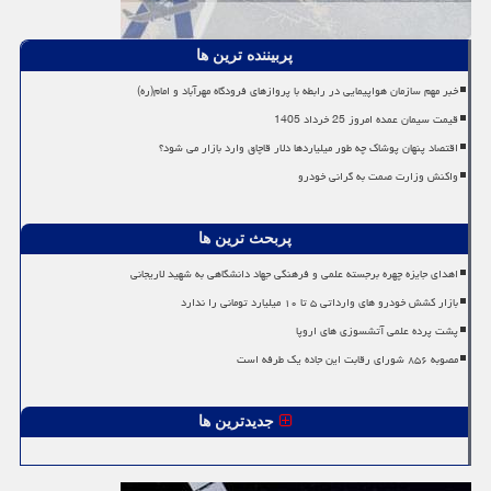
پربیننده ترین ها
خبر مهم سازمان هواپیمایی در رابطه با پروازهای فرودگاه مهرآباد و امام(ره)
قیمت سیمان عمده امروز 25 خرداد 1405
اقتصاد پنهان پوشاک چه طور میلیاردها دلار قاچاق وارد بازار می شود؟
واکنش وزارت صمت به گرانی خودرو
پربحث ترین ها
اهدای جایزه چهره برجسته علمی و فرهنگی جهاد دانشگاهی به شهید لاریجانی
بازار کشش خودرو های وارداتی ۵ تا ۱۰ میلیارد تومانی را ندارد
پشت پرده علمی آتشسوزی های اروپا
مصوبه ۸۵۶ شورای رقابت این جاده یک طرفه است
جدیدترین ها