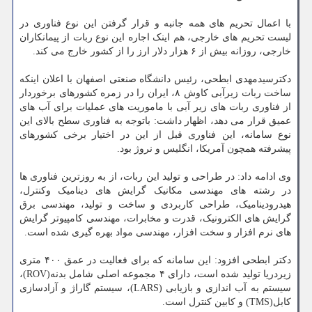
با اعمال تحریم های همه جانبه و قرار گرفتن این نوع فناوری در
لیست تحریم های خارجی، هم اینک اجاره این نوع ربات از پیمانکاران
خارجی، روزانه بیش از ۶ هزار دلار ارز را از کشور خارج می کند.
دکترسیدمهدی ابطحی، رئیس دانشگاه صنعتی اصفهان با اعلان اینکه
ساخت ربات زیرآبی کاوش ۸، ایران را در زمره کشورهای برخوردار
از فناوری ربات های زیر آبی با ماموریت های عملیات برای آب های
عمیق قرار می دهد، اظهار داشت: باتوجه به فناوری سطح بالای این
نوع سامانه، این فناوری قبل از این در اختیار برخی کشورهای
پیشرفته همچون آمریکا، انگلیس و نروژ بود.
وی ادامه داد: در طراحی و تولید این ربات، از به روزترین فناوری ها
در رشته های مهندسی مکانیک گرایش های دینامیک وکنترل،
هیدرودینامیک، طراحی کاربردی و ساخت و تولید، مهندسی برق
گرایش های الکترونیک، قدرت و مخابرات، مهندسی کامپیوتر گرایش
های نرم افزار و سخت افزار، مهندسی مواد بهره گیری شده است.
دکتر ابطحی افزود: این سامانه که برای فعالیت در عمق ۴۰۰ متری
زیردریا تولید شده است، دارای ۴ مجموعه اصلی شامل بدنه(ROV)،
سیستم به آب اندازی و بازیابی (LARS)، سیستم گاراژ و آزادسازی
کابل(TMS) و کابین کنترل است.