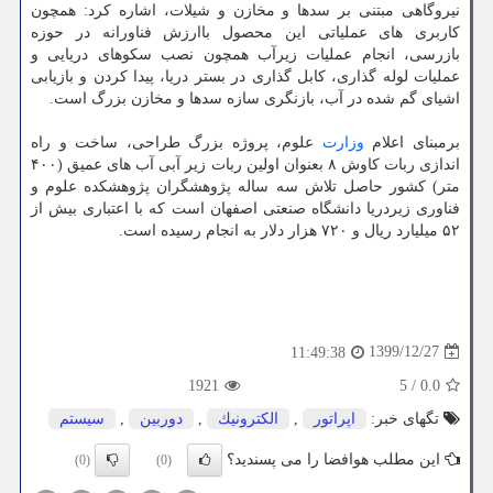
نیروگاهی مبتنی بر سدها و مخازن و شیلات، اشاره کرد: همچون
کاربری های عملیاتی این محصول باارزش فناورانه در حوزه
بازرسی، انجام عملیات زیرآب همچون نصب سکوهای دریایی و
عملیات لوله گذاری، کابل گذاری در بستر دریا، پیدا کردن و بازیابی
اشیای گم شده در آب، بازنگری سازه سدها و مخازن بزرگ است.
برمبنای اعلام
وزارت
علوم، پروژه بزرگ طراحی، ساخت و راه
اندازی ربات کاوش ۸ بعنوان اولین ربات زیر آبی آب های عمیق (۴۰۰
متر) کشور حاصل تلاش سه ساله پژوهشگران پژوهشکده علوم و
فناوری زیردریا دانشگاه صنعتی اصفهان است که با اعتباری بیش از
۵۲ میلیارد ریال و ۷۲۰ هزار دلار به انجام رسیده است.
1399/12/27
11:49:38
1921
5
/
0.0
تگهای خبر:
اپراتور
,
الكترونیك
,
دوربین
,
سیستم
این مطلب هوافضا را می پسندید؟
(0)
(0)