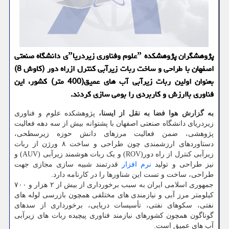
پژوهشگران پژوهشکده ˮعلوم وفناوری زیردریاˮی دانشگاه صنعتی
اصفهان با طراحی و ساخت ربات زیرآبی کنترل ازراه دور (کاوش 8)
بعنوان اولین ربات زیرآبی آب های عمیق(400 متر) کشور، این
فناوری باارزش و کاربردی را بومی سازی کردند.
به گزارش هوا فضا به نقل از ایسنا،
پژوهشکده علوم و فناوری
زیردریای دانشگاه صنعتی اصفهان با پشتوانه بیش از سه دهه فعالیت
پژوهشی، ضمن فعالیت مرزهای دانش حوزه زیرسطحی،
دستاوردهای ارزشمندی چون طراحی و ساخت ۸ ورژن از ربات
زیرآبی کنترل از راه دور(ROV) و یک ربات هوشمند زیرآبی (AUV) و
نیز طراحی و تولید
نرم افزار
قدرتمند شبیه سازی مجازی جهت
طراحی، ساخت و تست این شناورها را در کارنامه دارد.
جمهوری اسلامی ایران به سبب برخورداری از بیش از ۲ هزار و ۷۰۰
کیلومتر مرز آبی و نیازمندی های مختلفی همچون بازرسی لوله های
نفتی، سکوهای نفتی، تأسیسات دریایی، برخورداری از سدهای
گوناگون همچون کشورهای نیازمند فناوری پیچیده ربات های زیرآبی
آب های عمیق است.