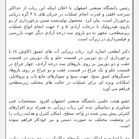
رئیس دانشگاه صنعتی اصفهان با اعلان اینکه این ربات از حداکثر
سرعت افقی و قدرت انجام عملیات در جریان های تا ۳ گره دریایی
برخوردار است، بیان کرد: محصول تولیدشده ضمن برخورداری از دو
بازوی هیدرولیک با درجات آزادی ۵ و ۶ جهت انجام انواع عملیات
زیرسطحی، مجهز به دو بازوی سه درجه آزادی دیگر جهت بازرسی
و فیلمبرداری در زیرآب است.
دکتر ابطحی اشاره کرد: ربات زیرآبی آب های عمیق (کاوش ۸) با
برخورداری از دو دوربین در قسمت جلو و یک دوربین در قسمت
عقب و دو دوربین بر روی بازوهای سه درجه آزادی، چهار چراغ در
قسمت جلو و یک چراغ در قسمت عقب و دو چراغ بر روی بازوها،
حسگرهای عمق سنج، جهت سنج و سونارهای مانع یاب و پروفایلر،
امکانات ویژه ای برای عملیات در حالت های مختلف زیرسطحی
فراهم می آورد.
عضو هیئت علمی دانشگاه صنعتی اصفهان افزود: مشخصات فنی
شناوری و دینامیکی بدنه این ربات زیرآبی به همراه نرم افزارهای
کنترلی پیش بینی شده در واحد سطح، امکان کنترل و هدایت ربات را
در وضعیت مختلف به صورت دستی و نیز خودکار فراهم نموده
است.
وی با اشاره به امکان نصب بازوهای مکانیکی بر روی بدنه این ربات،