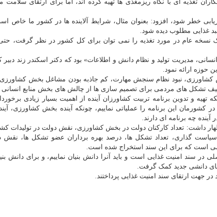
اران تغذیه ای با نگاه ریزمغذی ها تهیه کرده اند، اما برای ارتقای سلامت مر
بی خطر شود، افزود: بعنوان مثال، شرایط آلاینده ها در کشور ما خاص است
بد غذایی مطلوب دیده شود.
یک نسخه عام در مورد تغذیه را نمی توان برای کل کشور در نظر گرفت، حت
انی، مدیریت تولید و نظام دانش و اطلاعات» بود که دکتر اسکندر زند دبیر 
 حوزه ارائه نمود.
 کشاورزی، نبود نظام سنجش مهارت، کم جاذبه بودن مشاغل بخش کشاورزی، 
عیف تشکل های مردمی برای تصمیم سازی ها از چالش های بخش منابع انسانی
که تهیه و تدوین برنامه تربیت کشاورزان آینده از اهمیت بسیار زیادی برخورد
د در کشورمان این برنامه را عملیاتی نماییم، چونکه آینده بخش کشاورزی، آیند
آینده چه برنامه ای دارند.
هار داشت: تعداد کارکنان دولت در بخش کشاورزی، نقش دولت در تولیدات کش
است گذاری، تعداد تشکل ها، درصد بهره برداران عضو تشکل ها، نقش د
می است که برای این سند استخراج شده است.
در سند امنیت غذایی است و باید آنرا دانش بنیان نماییم، و برای دانش بن
 های دانشی جدید کمک گرفت.
 در جهت ارتقای سند امنیت غذایی پرداختند.