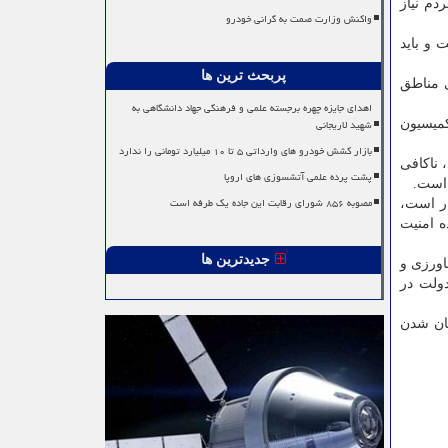
دم نیاز
واکنش وزارت صمت به گرانی خودرو
 و باید
پربحث ترین ها
ی مناطق
اهدای جایزه چهره برجسته علمی و فرهنگی جهاد دانشگاهی به
شهید لاریجانی
کمیسیون
بازار کشش خودرو های وارداتی ۵ تا ۱۰ میلیارد تومانی را ندارد
ناکافی
پشت پرده علمی آتشسوزی های اروپا
 است.
مصوبه ۸۵۶ شورای رقابت این جاده یک طرفه است
ار است،
ه امنیت
جدیدترین ها
اورزی و
ولت در
یان شدن