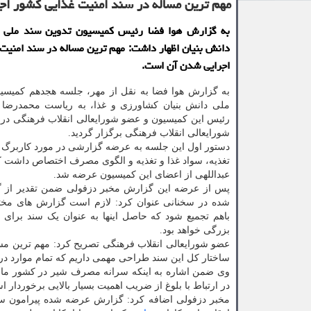
مهم ترین مساله در سند امنیت غذایی كشور ا
به گزارش هوا فضا رئیس کمیسیون تدوین سند ملی ا
دانش بنیان اظهار داشت: مهم ترین مساله در سند امنیت
اجرایی شدن آن است.
به گزارش هوا فضا به نقل از مهر، جلسه هجدهم کمیسیو
ملی دانش بنیان کشاورزی و غذا، به ریاست محمدرضا 
رئیس این کمیسیون و عضو شورایعالی انقلاب فرهنگی در 
شورایعالی انقلاب فرهنگی برگزار گردید.
دستور اول این جلسه به عرضه گزارشی در مورد کاربرگ
تغذیه، سواد غذا و تغذیه و الگوی مصرف اختصاص داشت 
عبداللهی از اعضای این کمیسیون عرضه شد.
پس از عرضه این گزارش مخبر دزفولی ضمن تقدیر از
شده در سخنانی عنوان کرد: لازم است گزارش های مخت
باهم تجمیع شود که حاصل اینها به عنوان یک سند برای
بزرگی خواهد بود.
عضو شورایعالی انقلاب فرهنگی تصریح کرد: مهم ترین مسال
ساختار کل این سند طراحی مهمی داریم که تمام موارد در 
وی ضمن اشاره به اینکه سرانه مصرف شیر در کشور ما ن
در ارتباط با بلوغ از ضریب اهمیت بسیار بالایی برخوردار ا
مخبر دزفولی اضافه کرد: گزارش عرضه شده پیرامون سبد م