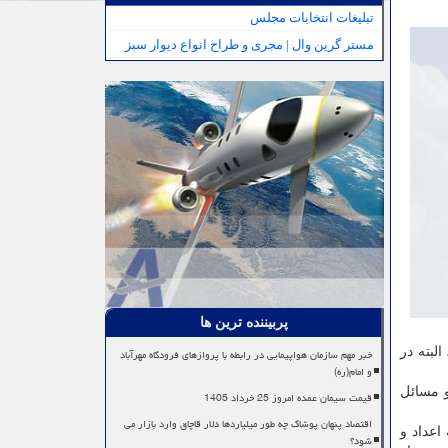
تبلیغات انتخابات مجلس
مستر گرین وال | مجری و طراح انواع دیوار سبز
پربیننده ترین ها
لبته در
خبر مهم سازمان هواپیمایی در رابطه با پروازهای فرودگاه مهرآباد
و امام(ره)
 مسائل
قیمت سیمان عمده امروز 25 خرداد 1405
اقتصاد پنهان پوشاک چه طور میلیاردها دلار قاچاق وارد بازار می
اعداد و
شود؟