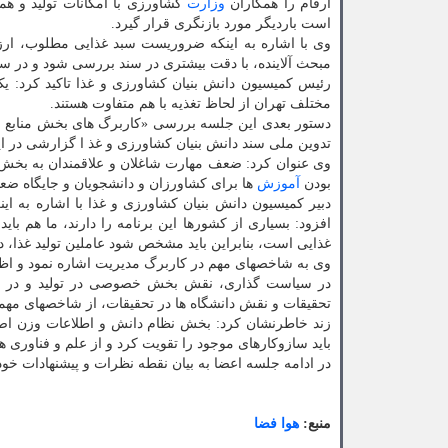
ارقام را همکاران
وزارت
کشاورزی با امکانات تولید و همک
است باردیگر مورد بازنگری قرار گیرد.
وی با اشاره به اینکه ضروریست سبد غذایی مطلوب، ارزیا
مبحث آلاینده، با دقت بیشتری در سند بررسی شود و در س
رئیس کمیسیون دانش بنیان کشاورزی و غذا تاکید کرد: 
مختلف تهران از لحاظ تغذیه با هم متفاوت هستند.
دستور بعدی این جلسه بررسی «کاربرگ های بخش منابع انس
تدوین ملی سند دانش بنیان کشاورزی و غذ ا گزارشی در این
وی عنوان کرد: ضعف مهارت شاغلان و علاقمندان به بخش
بودن
آموزش
ها برای کشاورزان و دانشجویان و جایگاه ض
دبیر کمیسیون دانش بنیان کشاورزی و غذا با اشاره به این
افزود: بسیاری از کشورها این برنامه را دارند، ما هم بای
غذایی است، بنابراین باید مشخص شود عاملین تولید غذا، در 
وی به شاخصهای مهم در کاربرگ مدیریت اشاره نمود و اظ
در سیاست گذاری، نقش بخش خصوصی در تولید و در سی
تحقیقات و نقش دانشگاه ها در تحقیقات، از شاخصهای مه
زند خاطرنشان کرد: بخش نظام دانش و اطلاعات وزن اصلی 
باید سازوکارهای موجود را تقویت کرد و از علم و فناوری
در ادامه جلسه اعضا به بیان نقطه نظرات و پیشنهادات خود
منبع:
هوا فضا