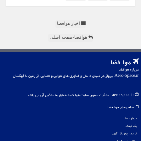
اخبار هوافضا
هوافضا-صفحه اصلی
هوا فضا
درباره هوافضا
Aero-Space.ir: پرواز در دنیای دانش و فناوری های هوایی و فضایی، از زمین تا کهکشان
aero-space.ir - مالکیت معنوی سایت هوا فضا متعلق به مالکین آن می باشد
میانبرهای هوا فضا
درباره ما
بک لینک
خرید رپورتاژ آگهی
مطالب هوا فضا