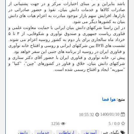
باشد بنابراین و بر مبنای اختیارات مرکز و در جهت پشتیبانی از
صادرات کالاها و خدمات دانش بنیان، نفوذ و حضور صادراتی در
بازارها، افزایش سهم بازار موجود مبادرت به اعزام هیات های دانش
بنیان به کشورها دیگر می شود.
در این راستا شرکتهای دانش بنیان ایرانی با حمایت معاونت علمی و
فناوری ریاست جمهوری و صندوق نوآوری و شکوفایی، از ۳ تا ۵
خرداد ماه سالجاری برای بار دوم به کشور روسیه اعزام می شوند.
نشست های B۲B بین شرکتهای ایرانی و روسی و افتتاح خانه نوآوری
و فناوری ایران در روسیه از برنامه های جنبی این سفر خواهد بود.
پیش تر، خانه نوآوری و فناوری ایران با حضور آقای دکتر ستاری و
شرکتهای دانش بنیان، خلاق و فناور در کشورهای "چین"، "کنیا" و
"سوریه" ایجاد و افتتاح رسمی شده است.
منبع:
هوا فضا
1400/01/10
10:55:32
1256
5
/
0.0
تگهای خبر:
آموزش
,
ارتباطات
,
خدمات
,
دانش