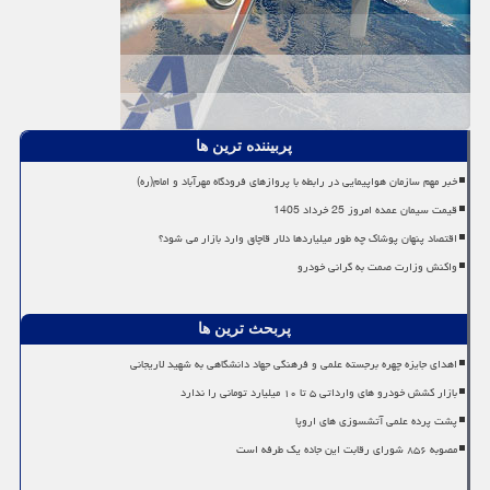
پربیننده ترین ها
خبر مهم سازمان هواپیمایی در رابطه با پروازهای فرودگاه مهرآباد و امام(ره)
قیمت سیمان عمده امروز 25 خرداد 1405
اقتصاد پنهان پوشاک چه طور میلیاردها دلار قاچاق وارد بازار می شود؟
واکنش وزارت صمت به گرانی خودرو
پربحث ترین ها
اهدای جایزه چهره برجسته علمی و فرهنگی جهاد دانشگاهی به شهید لاریجانی
بازار کشش خودرو های وارداتی ۵ تا ۱۰ میلیارد تومانی را ندارد
پشت پرده علمی آتشسوزی های اروپا
مصوبه ۸۵۶ شورای رقابت این جاده یک طرفه است