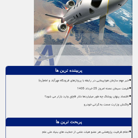
پربیننده ترین ها
خبر مهم سازمان هواپیمایی در رابطه با پروازهای فرودگاه مهرآباد و امام(ره)
قیمت سیمان عمده امروز 25 خرداد 1405
اقتصاد پنهان پوشاک چه طور میلیاردها دلار قاچاق وارد بازار می شود؟
واکنش وزارت صمت به گرانی خودرو
پربحث ترین ها
اعلام ظرفیت پژوهشی هر عضو هیات علمی از حمایت های بنیاد ملی علم