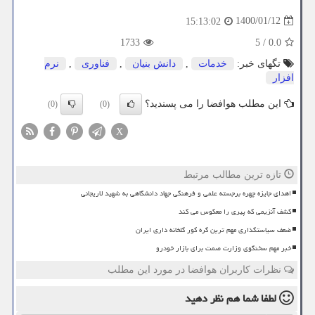
1400/01/12
15:13:02
1733
5
/
0.0
تگهای خبر:
خدمات
,
دانش بنیان
,
فناوری
,
نرم
افزار
این مطلب هوافضا را می پسندید؟
(0)
(0)
X
تازه ترین مطالب مرتبط
اهدای جایزه چهره برجسته علمی و فرهنگی جهاد دانشگاهی به شهید لاریجانی
کشف آنزیمی که پیری را معکوس می کند
ضعف سیاستگذاری مهم ترین گره کور گلخانه داری ایران
خبر مهم سخنگوی وزارت صمت برای بازار خودرو
نظرات کاربران هوافضا در مورد این مطلب
لطفا شما هم
نظر دهید