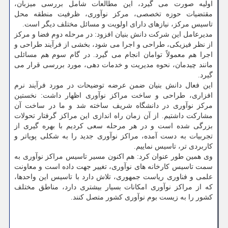
اولیه صورت می گیرد، این مطالعات شامل بررسی میزبان،
مقتضیات حوزه تخصصی، مرکز نوآوری، ظرفیت منطقه محل
تاسیس مرکز، نیازهای دارای اولویت و مسائل مختلف دیگر است.
مدیرعامل این شرکت دانش بنیان افزود: در مرحله دوم فضا و مرکز
از نظر فیزیکی، طراحی و اجرا می شود، بخشی از فرآیند طراحی و
اجرا هم معمولاً توامان انجام می گیرد. در گام سوم هم مسائلی
مانند چیدمان، نحوه مدیریت و خدمات دهی، مورد بررسی قرار می
گیرد.
این فعال دانش بنیان ضمن عرضه توضیحات در مورد فرآیند نرم
افزاری، طراحی و ساخت مراکز نوآوری اظهار داشت: نخستین
مرکز نوآوری در دانشگاه شریف ساخته شد و ما در ساخت آن
مشارکت داشتیم. از آن زمان راه اندازی این مراکز گرفتار تحولات
بزرگی شده است و در هر مرحله سعی کردیم با بهره گیری از
تجربیات به دست آمده، مراکز نوآوری جدید را به شکلی پویاتر و
کاربردی تر، تاسیس نماییم.
وی همین طور عنوان کرد: هم اکنون مسیر تاسیس مراکز نوآوری به
سمت تاسیس کارخانه های نوآوری، تغییر جهت داده است و معاونت
علمی و فناوری ریاست جمهوری، تلاش دارد با تاسیس این واحدها،
که از مراکز نوآوری امکانات بسیار بیشتری دارد، مناطق مختلف
کشور را به زیست بوم نوآوری کشور متصل کنند.