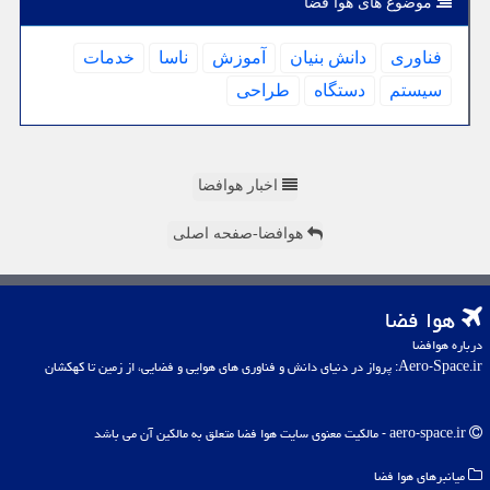
موضوع های هوا فضا
فناوری
دانش بنیان
آموزش
ناسا
خدمات
سیستم
دستگاه
طراحی
اخبار هوافضا
هوافضا-صفحه اصلی
هوا فضا
درباره هوافضا
Aero-Space.ir: پرواز در دنیای دانش و فناوری های هوایی و فضایی، از زمین تا کهکشان
aero-space.ir - مالکیت معنوی سایت هوا فضا متعلق به مالکین آن می باشد
میانبرهای هوا فضا